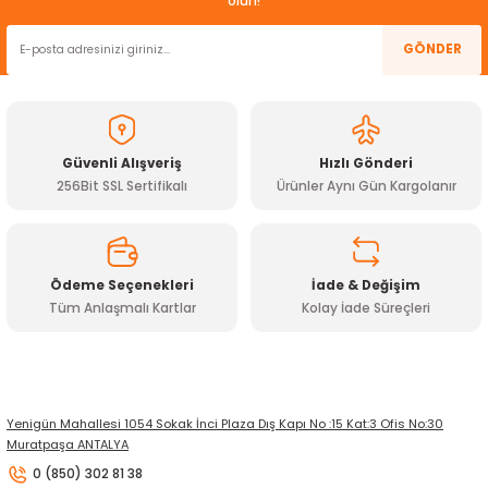
olun!
rtlar
arları
lzemeleri
Özel Filamentler
GÖNDER
ents
elenoid Valf)
ı
s
rleri
arı
Güvenli Alışveriş
Hızlı Gönderi
256Bit SSL Sertifikalı
Ürünler Aynı Gün Kargolanır
Ödeme Seçenekleri
İade & Değişim
rler
Tüm Anlaşmalı Kartlar
Kolay İade Süreçleri
i
yucu Sensörler
Yenigün Mahallesi 1054 Sokak İnci Plaza Dış Kapı No :15 Kat:3 Ofis No:30
Muratpaşa ANTALYA
i
reler
0 (850) 302 81 38