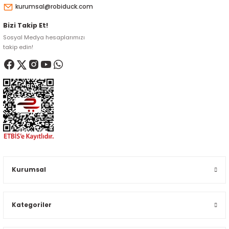
kurumsal@robiduck.com
ensörleri
Bizi Takip Et!
Sensörleri
r
Sosyal Medya hesaplarımızı
takip edin!
e
Kurumsal
r Entegreleri
Kategoriler