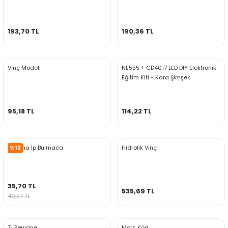
ensörleri
193,70 TL
190,36 TL
Sensörleri
r
e
Vinç Modeli
NE555 + CD4017 LED DIY Elektronik
Eğitim Kiti - Kara Şimşek
95,18 TL
114,22 TL
Enigma İp Bulmaca
Hidrolik Vinç
%12
r Entegreleri
35,70 TL
535,69 TL
40,57 TL
Zı Pervane
Mors Kod