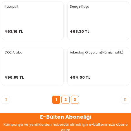
Katapult
Denge Kuşu
463,16 TL
468,30 TL
CO2 Araba
Arkeolog Oluyorum(Nümizmatik)
496,85 TL
494,00 TL
1
2
3
E-Bülten Aboneliği
Kampanya ve yeniliklerden haberdar olmak için e-bültenimize abone
olun!