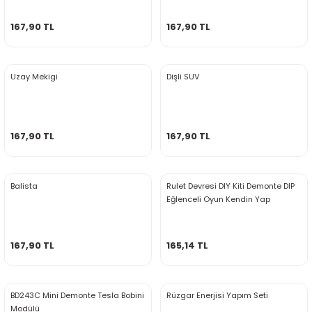
rtlar
arları
lzemeleri
Özel Filamentler
167,90 TL
167,90 TL
ents
elenoid Valf)
ı
Uzay Mekigi
Dişli SUV
s
rleri
arı
167,90 TL
167,90 TL
Balista
Rulet Devresi DIY Kiti Demonte DIP
rler
Eğlenceli Oyun Kendin Yap
i
167,90 TL
165,14 TL
yucu Sensörler
i
reler
BD243C Mini Demonte Tesla Bobini
Rüzgar Enerjisi Yapım Seti
Modülü