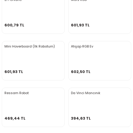
600,79 TL
601,93 TL
Mini Hoverboard (İlk Robotum)
Ahşap RGB Ev
601,93 TL
602,50 TL
Ressam Robot
Da Vinci Mancınık
469,44 TL
394,63 TL