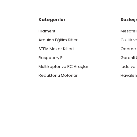
Kategoriler
Sözleş
Filament
Mesafeli
Arduino Eğitim Kitleri
Gizlilik 
STEM Maker Kitleri
Ödeme v
Raspberry Pi
Garanti 
Multikopter ve RC Araçlar
İade ve İ
Redüktörlü Motorlar
Havale B