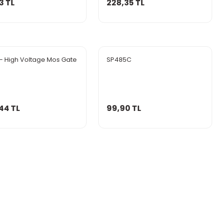
3 TL
228,35 TL
0 - High Voltage Mos Gate
SP485C
44 TL
99,90 TL