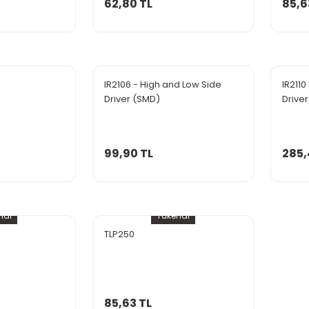
62,80 TL
85,6
IR2106 - High and Low Side
IR211
Driver (SMD)
Driver
99,90 TL
285,
ndi
Tükendi
TLP250
85,63 TL