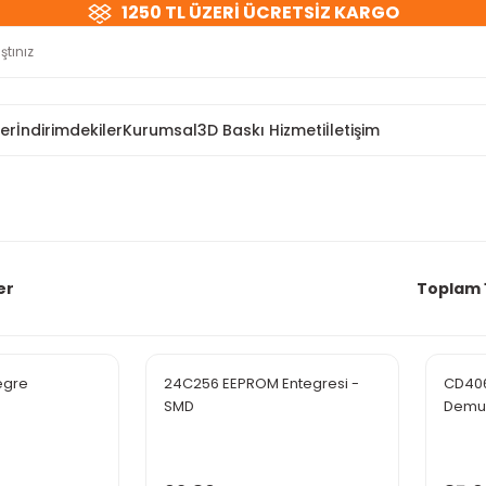
1250 TL ÜZERİ ÜCRETSİZ KARGO
ler
İndirimdekiler
Kurumsal
3D Baskı Hizmeti
İletişim
er
Toplam 
egre
24C256 EEPROM Entegresi -
CD406
SMD
Demul