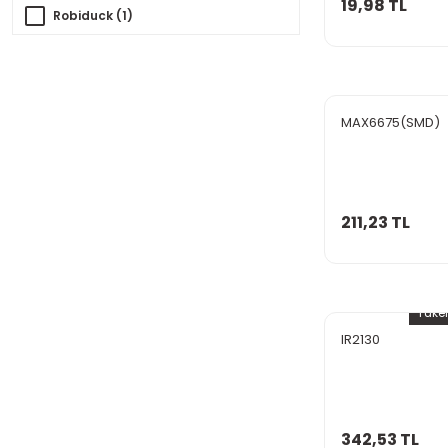
19,98 TL
Robiduck (1)
MAX6675(SMD)
211,23 TL
Tüke
IR2130
342,53 TL