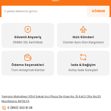
olun!
rtlar
arları
lzemeleri
Özel Filamentler
GÖNDER
ents
elenoid Valf)
ı
s
rleri
arı
Güvenli Alışveriş
Hızlı Gönderi
256Bit SSL Sertifikalı
Ürünler Aynı Gün Kargolanır
Ödeme Seçenekleri
İade & Değişim
rler
Tüm Anlaşmalı Kartlar
Kolay İade Süreçleri
i
yucu Sensörler
Yenigün Mahallesi 1054 Sokak İnci Plaza Dış Kapı No :15 Kat:3 Ofis No:30
Muratpaşa ANTALYA
i
reler
0 (850) 302 81 38