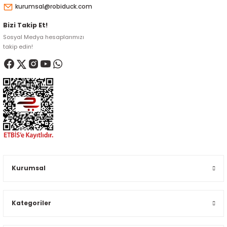
kurumsal@robiduck.com
ensörleri
Bizi Takip Et!
Sensörleri
r
Sosyal Medya hesaplarımızı
takip edin!
e
Kurumsal
r Entegreleri
Kategoriler