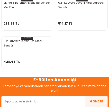
BMP085 Barometrik Basınç Sensör
0.6′′ Kuvvete Duyarlı Kısa Dairesel
Modülü
Sensör
285,65 TL
514,17 TL
Tükendi
0.2'' Kuvvete Duyarlı Dairesel
Sensör
428,48 TL
E-Bülten Aboneliği
Kampanya ve yeniliklerden haberdar olmak için e-bültenimize abone
olun!
GÖNDER