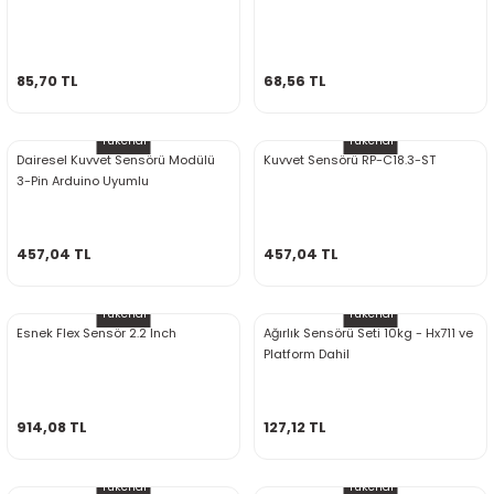
ensörleri
Sensörleri
r
85,70 TL
68,56 TL
e
Tükendi
Tükendi
Dairesel Kuvvet Sensörü Modülü
Kuvvet Sensörü RP-C18.3-ST
3-Pin Arduino Uyumlu
457,04 TL
457,04 TL
Tükendi
Tükendi
Esnek Flex Sensör 2.2 Inch
Ağırlık Sensörü Seti 10kg - Hx711 ve
Platform Dahil
r Entegreleri
914,08 TL
127,12 TL
Tükendi
Tükendi