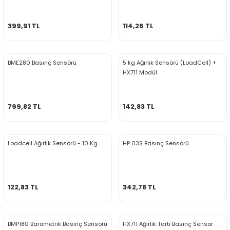
rtlar
arları
lzemeleri
Özel Filamentler
399,91 TL
114,26 TL
ents
elenoid Valf)
ı
s
rleri
arı
BME280 Basınç Sensörü
5 kg Ağırlık Sensörü (LoadCell) +
HX711 Modül
799,82 TL
142,83 TL
rler
Loadcell Ağırlık Sensörü - 10 Kg
HP 03S Basınç Sensörü
i
122,83 TL
342,78 TL
yucu Sensörler
i
reler
BMP180 Barometrik Basınç Sensörü
HX711 Ağırlık Tartı Basınç Sensör