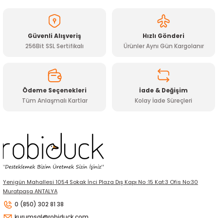
Güvenli Alışveriş
Hızlı Gönderi
256Bit SSL Sertifikalı
Ürünler Aynı Gün Kargolanır
Ödeme Seçenekleri
İade & Değişim
Tüm Anlaşmalı Kartlar
Kolay İade Süreçleri
Yenigün Mahallesi 1054 Sokak İnci Plaza Dış Kapı No :15 Kat:3 Ofis No:30
Muratpaşa ANTALYA
0 (850) 302 81 38
kurumsal@robiduck.com