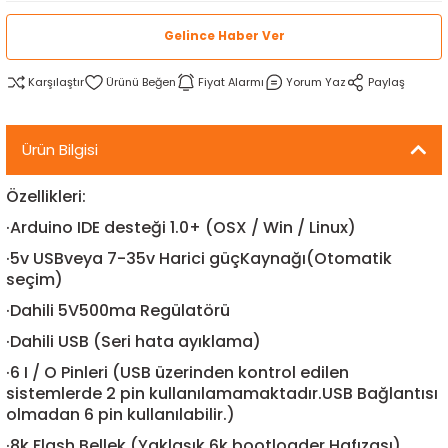
rtlar
arları
lzemeleri
Özel Filamentler
Gelince Haber Ver
ents
elenoid Valf)
ı
Karşılaştır
Fiyat Alarmı
Yorum Yaz
Paylaş
s
rleri
arı
Ürün Bilgisi
Özellikleri:
·
Arduino IDE desteği 1.0+ (OSX / Win / Linux)
·
5v USBveya 7-35v Harici güçKaynağı(Otomatik
rler
seçim)
·
Dahili 5V500ma Regülatörü
i
·
Dahili USB (Seri hata ayıklama)
yucu Sensörler
·
6 I / O Pinleri (USB üzerinden kontrol edilen
sistemlerde 2 pin kullanılamamaktadır.
USB Bağlantısı
olmadan 6 pin kullanılabilir.)
i
reler
·
8k Flash Bellek (Yaklaşık 6k bootloader Hafızası)