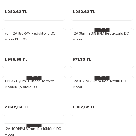
rtlar
arları
lzemeleri
Özel Filamentler
1.082,62 TL
1.082,62 TL
ents
elenoid Valf)
ı
Tükendi
70:1 12V 150RPM Redüktörlü DC
12V 35mm 319 RPM Redüktörlü DC
s
rleri
arı
Motor PL-1105
Motor
1.995,56 TL
571,30 TL
Tükendi
Tükendi
KGB37 Uyumlu Lineer Hareket
12V 10RPM 37mm Redüktörlü DC
rler
Modülü (Motorsuz)
Motor
i
2.342,34 TL
1.082,62 TL
yucu Sensörler
Tükendi
i
reler
12V 400RPM 37mm Redüktörlü DC
Motor