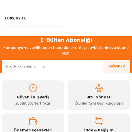
ensörleri
1.082,62 TL
Sensörleri
r
e
E-Bülten Aboneliği
Kampanya ve yeniliklerden haberdar olmak için e-bültenimize abone
olun!
GÖNDER
Güvenli Alışveriş
Hızlı Gönderi
256Bit SSL Sertifikalı
Ürünler Aynı Gün Kargolanır
r Entegreleri
Ödeme Seçenekleri
İade & Değişim