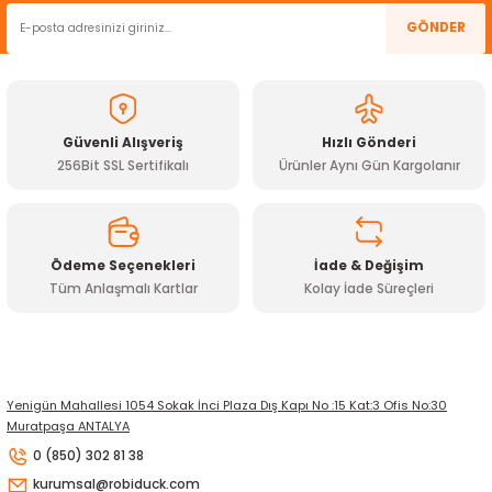
Ürün resmi kalitesiz, bozuk veya görüntülenemiyor.
GÖNDER
Ürün açıklamasında eksik bilgiler bulunuyor.
Ürün bilgilerinde hatalar bulunuyor.
Ürün fiyatı diğer sitelerden daha pahalı.
Güvenli Alışveriş
Hızlı Gönderi
Bu ürüne benzer farklı alternatifler olmalı.
256Bit SSL Sertifikalı
Ürünler Aynı Gün Kargolanır
Ödeme Seçenekleri
İade & Değişim
Tüm Anlaşmalı Kartlar
Kolay İade Süreçleri
Gönder
Yenigün Mahallesi 1054 Sokak İnci Plaza Dış Kapı No :15 Kat:3 Ofis No:30
Muratpaşa ANTALYA
0 (850) 302 81 38
kurumsal@robiduck.com