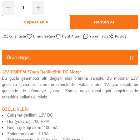
rtlar
arları
lzemeleri
Özel Filamentler
Sepete Ekle
Hemen Al
ents
elenoid Valf)
ı
Karşılaştır
Fiyat Alarmı
Yorum Yaz
Paylaş
s
rleri
arı
Ürün Bilgisi
12V 700RPM 37mm Redüktörlü DC Motor
Bu güçlü gearmotor altı değişik dişli oranına sahiptir. Bu motorlar 12V
rler
gerilimle çalışmak üzere üretilmişlerdir. Fakat motor 1V gibi düşük bir
gerilimde de dönmeye çalışır. Sumo, arazi robot gibi projelerinizde
rahatlıkla kullanabilirsiniz.
i
ÖZELLİKLERİ
yucu Sensörler
Çalışma gerilimi: 12V DC
Hız (yüksüz): 700 RPM
Boşta çektiği akım: 100 mA
i
reler
Zorlanma akımı: 1.10A