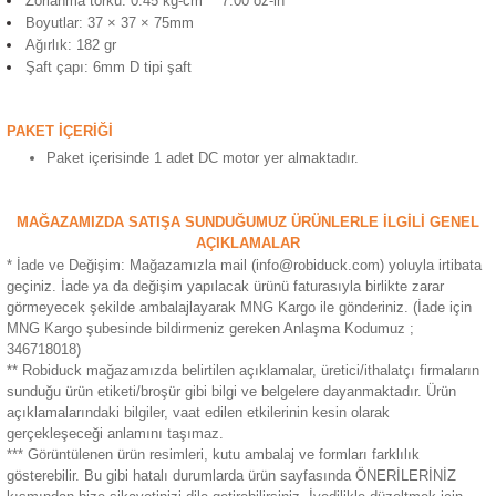
Zorlanma torku: 0.45 kg-cm " 7.00 oz-in "
ensörleri
Boyutlar: 37 × 37 × 75mm
Ağırlık: 182 gr
Şaft çapı: 6mm D tipi şaft
Sensörleri
r
e
PAKET İÇERİĞİ
Paket içerisinde 1 adet DC motor yer almaktadır.
MAĞAZAMIZDA SATIŞA SUNDUĞUMUZ ÜRÜNLERLE İLGİLİ GENEL
AÇIKLAMALAR
* İade ve Değişim: Mağazamızla mail (info@robiduck.com) yoluyla irtibata
geçiniz. İade ya da değişim yapılacak ürünü faturasıyla birlikte zarar
görmeyecek şekilde ambalajlayarak MNG Kargo ile gönderiniz. (İade için
MNG Kargo şubesinde bildirmeniz gereken Anlaşma Kodumuz ;
346718018)
** Robiduck mağazamızda belirtilen açıklamalar, üretici/ithalatçı firmaların
sunduğu ürün etiketi/broşür gibi bilgi ve belgelere dayanmaktadır. Ürün
r Entegreleri
açıklamalarındaki bilgiler, vaat edilen etkilerinin kesin olarak
gerçekleşeceği anlamını taşımaz.
*** Görüntülenen ürün resimleri, kutu ambalaj ve formları farklılık
gösterebilir. Bu gibi hatalı durumlarda ürün sayfasında ÖNERİLERİNİZ