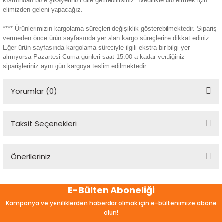
kısmından bize şikayetinizi dile getirebilirsiniz. İvedilikle düzeltmek için
elimizden geleni yapacağız.
**** Ürünlerimizin kargolama süreçleri değişiklik gösterebilmektedir. Sipariş
vermeden önce ürün sayfasında yer alan kargo süreçlerine dikkat ediniz.
Eğer ürün sayfasında kargolama süreciyle ilgili ekstra bir bilgi yer
almıyorsa Pazartesi-Cuma günleri saat 15.00 a kadar verdiğiniz
siparişleriniz aynı gün kargoya teslim edilmektedir.
Yorumlar (0)
Taksit Seçenekleri
Bu ürüne ilk yorumu siz yapın!
Önerileriniz
Yorum Yaz
Bu ürünün fiyat bilgisi, resim, ürün açıklamalarında ve diğer
E-Bülten Aboneliği
konularda yetersiz gördüğünüz noktaları öneri formunu
kullanarak tarafımıza iletebilirsiniz.
Kampanya ve yeniliklerden haberdar olmak için e-bültenimize abone
Görüş ve önerileriniz için teşekkür ederiz.
olun!