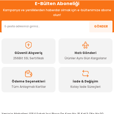
E-Bülten Aboneliği
konularda yetersiz gördüğünüz noktaları öneri formunu
ensörleri
kullanarak tarafımıza iletebilirsiniz.
Kampanya ve yeniliklerden haberdar olmak için e-bültenimize abone
Görüş ve önerileriniz için teşekkür ederiz.
olun!
Sensörleri
r
Ürün resmi kalitesiz, bozuk veya görüntülenemiyor.
GÖNDER
e
Ürün açıklamasında eksik bilgiler bulunuyor.
Ürün bilgilerinde hatalar bulunuyor.
Ürün fiyatı diğer sitelerden daha pahalı.
Güvenli Alışveriş
Hızlı Gönderi
Bu ürüne benzer farklı alternatifler olmalı.
256Bit SSL Sertifikalı
Ürünler Aynı Gün Kargolanır
Ödeme Seçenekleri
İade & Değişim
Tüm Anlaşmalı Kartlar
Kolay İade Süreçleri
Gönder
r Entegreleri
Yenigün Mahallesi 1054 Sokak İnci Plaza Dış Kapı No :15 Kat:3 Ofis No:30