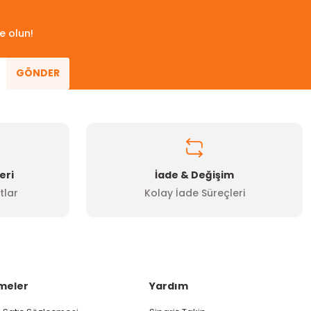
e olun!
GÖNDER
eri
İade & Değişim
tlar
Kolay İade Süreçleri
meler
Yardım