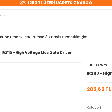
1250 TL ÜZERİ ÜCRETSİZ KARGO
ler
İndirimdekiler
Kurumsal
3D Baskı Hizmeti
İletişim
IR2110 - High Voltage Mos Gate Driver
0 - Yorum
IR2110 - Hi
285,65 TL
Kategori