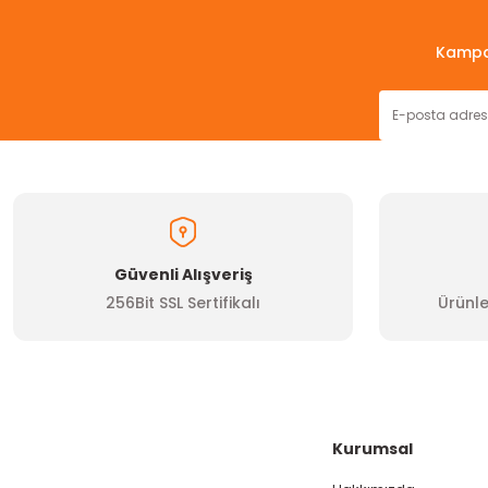
Ürün resmi kalitesiz, bozuk veya görüntülenemiyor.
Kampan
Ürün açıklamasında eksik bilgiler bulunuyor.
Ürün bilgilerinde hatalar bulunuyor.
Ürün fiyatı diğer sitelerden daha pahalı.
Bu ürüne benzer farklı alternatifler olmalı.
Güvenli Alışveriş
256Bit SSL Sertifikalı
Ürünle
Kurumsal