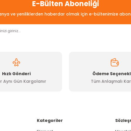
Bu ürüne ilk yorumu siz yapın!
E-Bülten Aboneliği
ya ve yeniliklerden haberdar olmak için e-bültenimize abon
Yorum Yaz
Hızlı Gönderi
Ödeme Seçenekl
r Aynı Gün Kargolanır
Tüm Anlaşmalı Kar
Gönder
Kategoriler
Sözleş