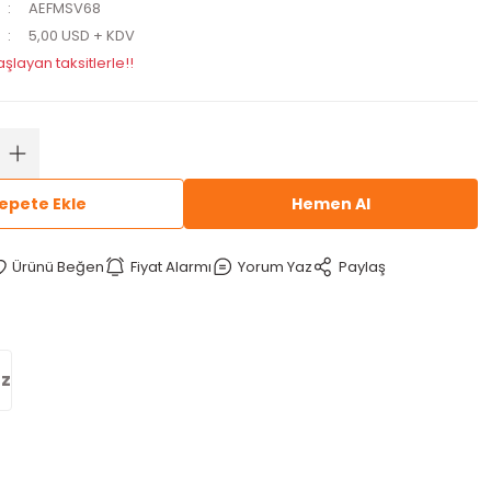
AEFMSV68
5,00 USD + KDV
şlayan taksitlerle!!
epete Ekle
Hemen Al
Fiyat Alarmı
Yorum Yaz
Paylaş
iz