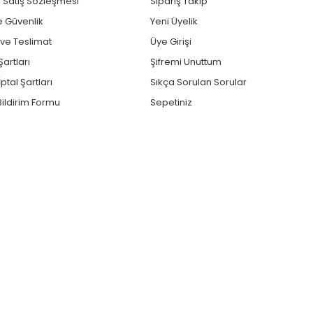
 Satış Sözleşmesi
Sipariş Takip
ve Güvenlik
Yeni Üyelik
e Teslimat
Üye Girişi
Şartları
Şifremi Unuttum
ptal Şartları
Sıkça Sorulan Sorular
ildirim Formu
Sepetiniz