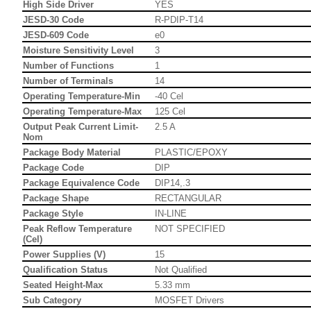
High Side Driver
YES
JESD-30 Code
R-PDIP-T14
JESD-609 Code
e0
Moisture Sensitivity Level
3
Number of Functions
1
Number of Terminals
14
Operating Temperature-Min
-40 Cel
Operating Temperature-Max
125 Cel
Output Peak Current Limit-
2.5 A
Nom
Package Body Material
PLASTIC/EPOXY
Package Code
DIP
Package Equivalence Code
DIP14,.3
Package Shape
RECTANGULAR
Package Style
IN-LINE
Peak Reflow Temperature
NOT SPECIFIED
(Cel)
Power Supplies (V)
15
Qualification Status
Not Qualified
Seated Height-Max
5.33 mm
Sub Category
MOSFET Drivers