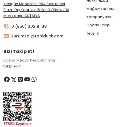
Hakkımızda
Yenigün Mahallesi 1054 Sokak İnci
Mağazalarımız
Plaza Dış Kapı No :15 Kat:3 Ofis No:30
Muratpaşa ANTALYA
Kampanyalar
Sipariş Takip
0 (850) 302 81 38
İletişim
kurumsal@robiduck.com
Bizi Takip Et!
Sosyal Medya hesaplarımızı
takip edin!