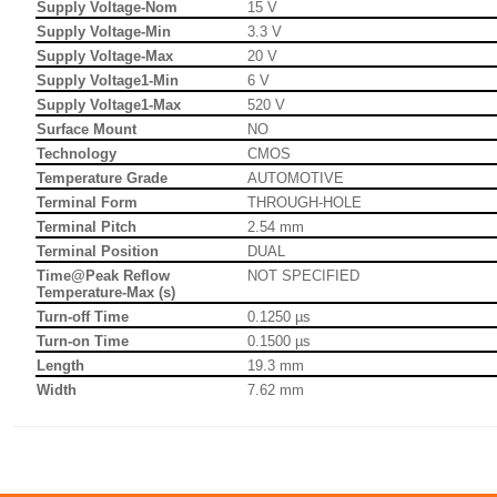
Supply Voltage-Nom
15 V
Supply Voltage-Min
3.3 V
Supply Voltage-Max
20 V
Supply Voltage1-Min
6 V
Supply Voltage1-Max
520 V
Surface Mount
NO
Technology
CMOS
Temperature Grade
AUTOMOTIVE
Terminal Form
THROUGH-HOLE
Terminal Pitch
2.54 mm
Terminal Position
DUAL
Time@Peak Reflow
NOT SPECIFIED
Temperature-Max (s)
Turn-off Time
0.1250 µs
Turn-on Time
0.1500 µs
Length
19.3 mm
Width
7.62 mm
Bu ürünün fiyat bilgisi, resim, ürün açıklamalarında ve diğer konul
Görüş ve önerileriniz için teşekkür ederiz.