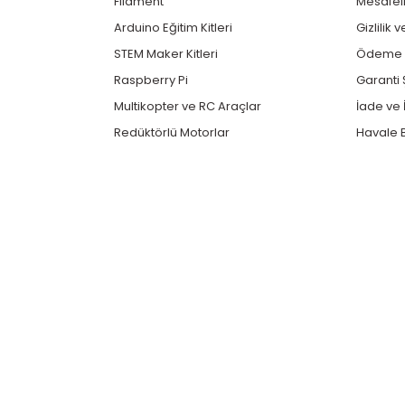
Filament
Mesafeli
Arduino Eğitim Kitleri
Gizlilik 
STEM Maker Kitleri
Ödeme v
Raspberry Pi
Garanti 
Multikopter ve RC Araçlar
İade ve İ
Redüktörlü Motorlar
Havale B