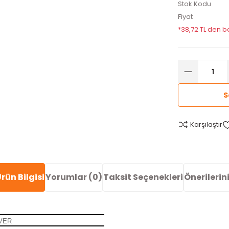
Stok Kodu
Fiyat
*38,72 TL den ba
S
Karşılaştır
rün Bilgisi
Yorumlar (0)
Taksit Seçenekleri
Önerilerin
VER