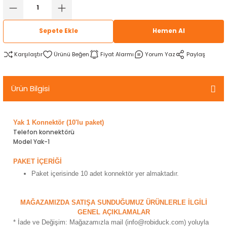
rtlar
arları
lzemeleri
Özel Filamentler
Sepete Ekle
Hemen Al
ents
elenoid Valf)
ı
Karşılaştır
Fiyat Alarmı
Yorum Yaz
Paylaş
s
rleri
arı
Ürün Bilgisi
Yak 1 Konnektör (10'lu paket)
Telefon konnektörü
rler
Model Yak-1
i
PAKET İÇERİĞİ
Paket içerisinde 10 adet konnektör yer almaktadır.
yucu Sensörler
MAĞAZAMIZDA SATIŞA SUNDUĞUMUZ ÜRÜNLERLE İLGİLİ
i
reler
GENEL AÇIKLAMALAR
* İade ve Değişim: Mağazamızla mail (info@robiduck.com) yoluyla