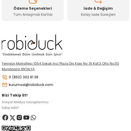
Ödeme Seçenekleri
İade & Değişim
Tüm Anlaşmalı Kartlar
Kolay İade Süreçleri
Gönder
Yenigün Mahallesi 1054 Sokak İnci Plaza Dış Kapı No :15 Kat:3 Ofis No:30
Muratpaşa ANTALYA
0 (850) 302 81 38
kurumsal@robiduck.com
Bizi Takip Et!
Sosyal Medya hesaplarımızı
takip edin!