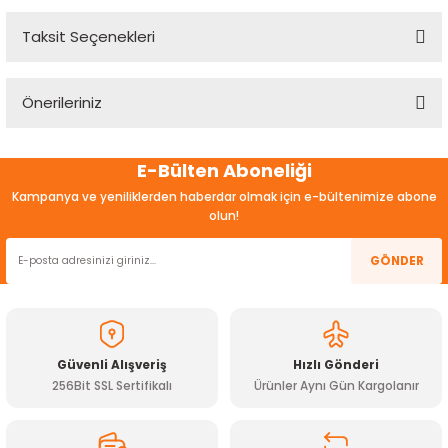
Taksit Seçenekleri
Bu ürüne ilk yorumu siz yapın!
Önerileriniz
Yorum Yaz
Bu ürünün fiyat bilgisi, resim, ürün açıklamalarında ve diğer
E-Bülten Aboneliği
konularda yetersiz gördüğünüz noktaları öneri formunu
kullanarak tarafımıza iletebilirsiniz.
Kampanya ve yeniliklerden haberdar olmak için e-bültenimize abone
Görüş ve önerileriniz için teşekkür ederiz.
olun!
Ürün resmi kalitesiz, bozuk veya görüntülenemiyor.
GÖNDER
Ürün açıklamasında eksik bilgiler bulunuyor.
Ürün bilgilerinde hatalar bulunuyor.
Ürün fiyatı diğer sitelerden daha pahalı.
Güvenli Alışveriş
Hızlı Gönderi
Bu ürüne benzer farklı alternatifler olmalı.
256Bit SSL Sertifikalı
Ürünler Aynı Gün Kargolanır