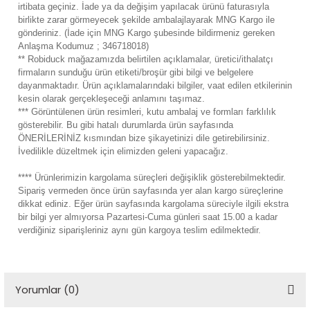
irtibata geçiniz. İade ya da değişim yapılacak ürünü faturasıyla
ensörleri
birlikte zarar görmeyecek şekilde ambalajlayarak MNG Kargo ile
gönderiniz. (İade için MNG Kargo şubesinde bildirmeniz gereken
Sensörleri
r
Anlaşma Kodumuz ; 346718018)
** Robiduck mağazamızda belirtilen açıklamalar, üretici/ithalatçı
firmaların sunduğu ürün etiketi/broşür gibi bilgi ve belgelere
e
dayanmaktadır. Ürün açıklamalarındaki bilgiler, vaat edilen etkilerinin
kesin olarak gerçekleşeceği anlamını taşımaz.
*** Görüntülenen ürün resimleri, kutu ambalaj ve formları farklılık
gösterebilir. Bu gibi hatalı durumlarda ürün sayfasında
ÖNERİLERİNİZ kısmından bize şikayetinizi dile getirebilirsiniz.
İvedilikle düzeltmek için elimizden geleni yapacağız.
**** Ürünlerimizin kargolama süreçleri değişiklik gösterebilmektedir.
Sipariş vermeden önce ürün sayfasında yer alan kargo süreçlerine
dikkat ediniz. Eğer ürün sayfasında kargolama süreciyle ilgili ekstra
bir bilgi yer almıyorsa Pazartesi-Cuma günleri saat 15.00 a kadar
verdiğiniz siparişleriniz aynı gün kargoya teslim edilmektedir.
r Entegreleri
Yorumlar (0)