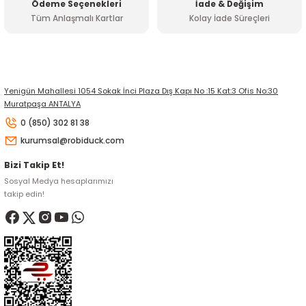
Ödeme Seçenekleri
İade & Değişim
Tüm Anlaşmalı Kartlar
Kolay İade Süreçleri
Gönder
Yenigün Mahallesi 1054 Sokak İnci Plaza Dış Kapı No :15 Kat:3 Ofis No:30
Muratpaşa ANTALYA
0 (850) 302 81 38
kurumsal@robiduck.com
Bizi Takip Et!
Sosyal Medya hesaplarımızı
takip edin!