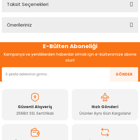
Taksit Seçenekleri
Bu ürüne ilk yorumu siz yapın!
Önerileriniz
Yorum Yaz
Bu ürünün fiyat bilgisi, resim, ürün açıklamalarında ve diğer
E-Bülten Aboneliği
konularda yetersiz gördüğünüz noktaları öneri formunu
kullanarak tarafımıza iletebilirsiniz.
Kampanya ve yeniliklerden haberdar olmak için e-bültenimize abone
Görüş ve önerileriniz için teşekkür ederiz.
olun!
Ürün resmi kalitesiz, bozuk veya görüntülenemiyor.
GÖNDER
Ürün açıklamasında eksik bilgiler bulunuyor.
Ürün bilgilerinde hatalar bulunuyor.
Ürün fiyatı diğer sitelerden daha pahalı.
Güvenli Alışveriş
Hızlı Gönderi
Bu ürüne benzer farklı alternatifler olmalı.
256Bit SSL Sertifikalı
Ürünler Aynı Gün Kargolanır