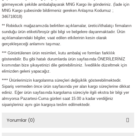
görmeyecek şekilde ambalajlayarak MNG Kargo ile gönderiniz. (İade için
ensörleri
MNG Kargo şubesinde bildirmeniz gereken Anlaşma Kodumuz ;
346718018)
Sensörleri
r
** Robiduck mağazamızda belirtilen açıklamalar, üretici/ithalatçı firmaların
sunduğu ürün etiketi/broşür gibi bilgi ve belgelere dayanmaktadır. Ürün
e
açıklamalarındaki bilgiler, vaat edilen etkilerinin kesin olarak
gerçekleşeceği anlamını taşımaz.
*** Görüntülenen ürün resimleri, kutu ambalaj ve formları farklılık
gösterebilir. Bu gibi hatalı durumlarda ürün sayfasında ÖNERİLERİNİZ
kısmından bize şikayetinizi dile getirebilirsiniz. İvedilikle düzeltmek için
elimizden geleni yapacağız.
**** Ürünlerimizin kargolanma süreçleri değişiklik gösterebilmektedir.
Sipariş vermeden önce ürün sayfasında yer alan kargo süreçlerine dikkat
ediniz. Eğer ürün sayfasında kargolama süreciyle ilgili ekstra bir bilgi yer
almıyorsa Pazartesi-Cuma günleri saat 15.00 a kadar verdiğiniz
siparişleriniz aynı gün kargoya teslim edilmektedir.
r Entegreleri
Yorumlar (0)