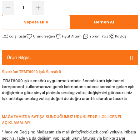
rtlar
arları
lzemeleri
Özel Filamentler
Sepete Ekle
Hemen Al
ents
elenoid Valf)
ı
Karşılaştır
Fiyat Alarmı
Yorum Yaz
Paylaş
s
rleri
arı
Ürün Bilgisi
Sparkfun TEMT6000 Işık Sensörü
TEMT6000 ışık sensörü uygulama kartıdır. Sensör kartı için harici
rler
komponent kullanmanıza gerek kalmadan sadece sensöre gelen ışık
değişimine göre sinyal pininde analog voltaj değişimini göreceksiniz.
Işık arttıkça analog voltaj değeri de doğru orantılı olarak artacaktır
i
yucu Sensörler
MAĞAZAMIZDA SATIŞA SUNDUĞUMUZ ÜRÜNLERLE İLGİLİ GENEL
AÇIKLAMALAR
i
reler
* İade ve Değişim: Mağazamızla mail (info@robiduck.com) yoluyla irtibata
geçiniz. İade ya da değişim yapılacak ürünü faturasıyla birlikte zarar