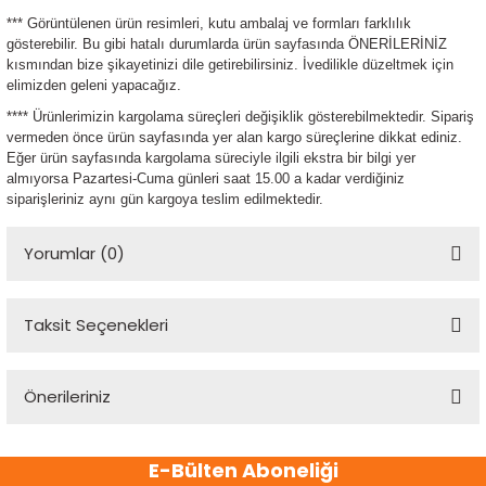
*** Görüntülenen ürün resimleri, kutu ambalaj ve formları farklılık
gösterebilir. Bu gibi hatalı durumlarda ürün sayfasında ÖNERİLERİNİZ
kısmından bize şikayetinizi dile getirebilirsiniz. İvedilikle düzeltmek için
elimizden geleni yapacağız.
**** Ürünlerimizin kargolama süreçleri değişiklik gösterebilmektedir. Sipariş
vermeden önce ürün sayfasında yer alan kargo süreçlerine dikkat ediniz.
Eğer ürün sayfasında kargolama süreciyle ilgili ekstra bir bilgi yer
almıyorsa Pazartesi-Cuma günleri saat 15.00 a kadar verdiğiniz
siparişleriniz aynı gün kargoya teslim edilmektedir.
Yorumlar (0)
Taksit Seçenekleri
Bu ürüne ilk yorumu siz yapın!
Önerileriniz
Yorum Yaz
Bu ürünün fiyat bilgisi, resim, ürün açıklamalarında ve diğer
E-Bülten Aboneliği
konularda yetersiz gördüğünüz noktaları öneri formunu