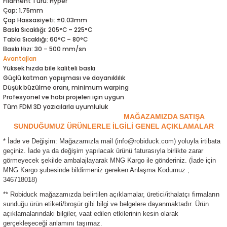
Filament Türü: Hyper
ensörleri
Çap: 1.75mm
Çap Hassasiyeti: ±0.03mm
Baskı Sıcaklığı: 205°C – 225°C
Sensörleri
r
Tabla Sıcaklığı: 60°C – 80°C
Baskı Hızı: 30 – 500 mm/sn
e
Avantajları
Yüksek hızda bile kaliteli baskı
Güçlü katman yapışması ve dayanıklılık
Düşük büzülme oranı, minimum warping
Profesyonel ve hobi projeleri için uygun
Tüm FDM 3D yazıcılarla uyumluluk
MAĞAZAMIZDA SATIŞA
SUNDUĞUMUZ ÜRÜNLERLE İLGİLİ GENEL AÇIKLAMALAR
* İade ve Değişim: Mağazamızla mail (info@robiduck.com) yoluyla irtibata
geçiniz. İade ya da değişim yapılacak ürünü faturasıyla birlikte zarar
görmeyecek şekilde ambalajlayarak MNG Kargo ile gönderiniz. (İade için
MNG Kargo şubesinde bildirmeniz gereken Anlaşma Kodumuz ;
346718018)
r Entegreleri
** Robiduck mağazamızda belirtilen açıklamalar, üretici/ithalatçı firmaların
sunduğu ürün etiketi/broşür gibi bilgi ve belgelere dayanmaktadır. Ürün
açıklamalarındaki bilgiler, vaat edilen etkilerinin kesin olarak
gerçekleşeceği anlamını taşımaz.