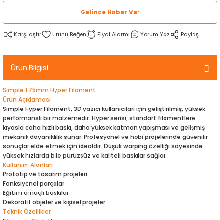
rtlar
arları
lzemeleri
Özel Filamentler
Gelince Haber Ver
Karşılaştır
Fiyat Alarmı
Yorum Yaz
Paylaş
ents
elenoid Valf)
ı
s
rleri
arı
Ürün Bilgisi
Simple 1.75mm Hyper Filament
Ürün Açıklaması
Simple Hyper Filament, 3D yazıcı kullanıcıları için geliştirilmiş, yüksek
performanslı bir malzemedir. Hyper serisi, standart filamentlere
kıyasla daha hızlı baskı, daha yüksek katman yapışması ve gelişmiş
rler
mekanik dayanıklılık sunar. Profesyonel ve hobi projelerinde güvenilir
sonuçlar elde etmek için idealdir. Düşük warping özelliği sayesinde
i
yüksek hızlarda bile pürüzsüz ve kaliteli baskılar sağlar.
Kullanım Alanları
Prototip ve tasarım projeleri
yucu Sensörler
Fonksiyonel parçalar
Eğitim amaçlı baskılar
Dekoratif objeler ve kişisel projeler
i
reler
Teknik Özellikler