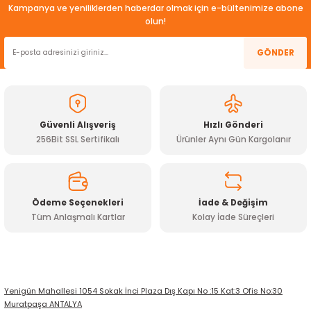
kullanarak tarafımıza iletebilirsiniz.
Kampanya ve yeniliklerden haberdar olmak için e-bültenimize abone
Görüş ve önerileriniz için teşekkür ederiz.
olun!
Ürün resmi kalitesiz, bozuk veya görüntülenemiyor.
GÖNDER
Ürün açıklamasında eksik bilgiler bulunuyor.
Ürün bilgilerinde hatalar bulunuyor.
Ürün fiyatı diğer sitelerden daha pahalı.
Güvenli Alışveriş
Hızlı Gönderi
Bu ürüne benzer farklı alternatifler olmalı.
256Bit SSL Sertifikalı
Ürünler Aynı Gün Kargolanır
Ödeme Seçenekleri
İade & Değişim
Tüm Anlaşmalı Kartlar
Kolay İade Süreçleri
Gönder
Yenigün Mahallesi 1054 Sokak İnci Plaza Dış Kapı No :15 Kat:3 Ofis No:30
Muratpaşa ANTALYA