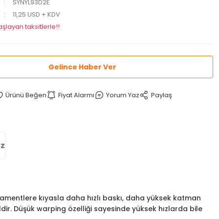
SYNYL93D2E
11,25 USD + KDV
şlayan taksitlerle!!
Gelince Haber Ver
Fiyat Alarmı
Yorum Yaz
Paylaş
iz
t filamentlere kıyasla daha hızlı baskı, daha yüksek katman
dir. Düşük warping özelliği sayesinde yüksek hızlarda bile