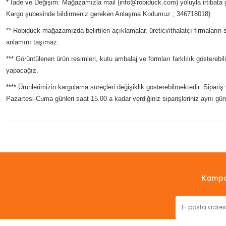
* İade ve Değişim: Mağazamızla mail (info@robiduck.com) yoluyla irtibata 
Kargo şubesinde bildirmeniz gereken Anlaşma Kodumuz ; 346718018)
** Robiduck mağazamızda belirtilen açıklamalar, üretici/ithalatçı firmaların 
anlamını taşımaz.
*** Görüntülenen ürün resimleri, kutu ambalaj ve formları farklılık gösterebi
yapacağız.
**** Ürünlerimizin kargolama süreçleri değişiklik gösterebilmektedir. Sipari
Pazartesi-Cuma günleri saat 15.00 a kadar verdiğiniz siparişleriniz aynı gün
Bu ürünün fiyat bilgisi, resim, ürün açıklamalarında ve diğer konul
Görüş ve önerileriniz için teşekkür ederiz.
Ürün resmi kalitesiz, bozuk veya görüntülenemiyor.
Kampan
Ürün açıklamasında eksik bilgiler bulunuyor.
Ürün bilgilerinde hatalar bulunuyor.
Ürün fiyatı diğer sitelerden daha pahalı.