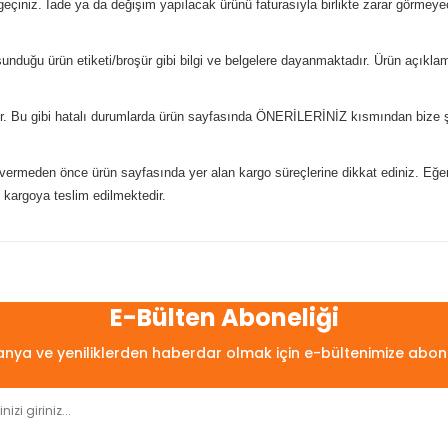
geçiniz. İade ya da değişim yapılacak ürünü faturasıyla birlikte zarar görme
sunduğu ürün etiketi/broşür gibi bilgi ve belgelere dayanmaktadır. Ürün açıklama
lir. Bu gibi hatalı durumlarda ürün sayfasında ÖNERİLERİNİZ kısmından bize şika
ş vermeden önce ürün sayfasında yer alan kargo süreçlerine dikkat ediniz. Eğer 
 kargoya teslim edilmektedir.
arda yetersiz gördüğünüz noktaları öneri formunu kullanarak tarafımıza
Bu ürüne ilk yorumu siz yapın!
E-Bülten Aboneliği
ya ve yeniliklerden haberdar olmak için e-bültenimize abon
Yorum Yaz