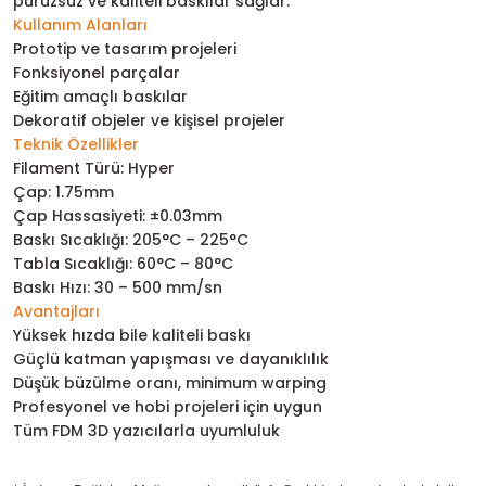
pürüzsüz ve kaliteli baskılar sağlar.
Kullanım Alanları
Prototip ve tasarım projeleri
Fonksiyonel parçalar
Eğitim amaçlı baskılar
Dekoratif objeler ve kişisel projeler
Teknik Özellikler
Filament Türü: Hyper
Çap: 1.75mm
Çap Hassasiyeti: ±0.03mm
Baskı Sıcaklığı: 205°C – 225°C
Tabla Sıcaklığı: 60°C – 80°C
Baskı Hızı: 30 – 500 mm/sn
Avantajları
Yüksek hızda bile kaliteli baskı
Güçlü katman yapışması ve dayanıklılık
Düşük büzülme oranı, minimum warping
Profesyonel ve hobi projeleri için uygun
Tüm FDM 3D yazıcılarla uyumluluk
MAĞAZAMIZDA S