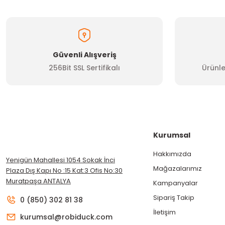
Bu ürüne benzer farklı alternatifler olmalı.
Güvenli Alışveriş
256Bit SSL Sertifikalı
Ürünle
Kurumsal
Hakkımızda
Yenigün Mahallesi 1054 Sokak İnci
Mağazalarımız
Plaza Dış Kapı No :15 Kat:3 Ofis No:30
Muratpaşa ANTALYA
Kampanyalar
Sipariş Takip
0 (850) 302 81 38
İletişim
kurumsal@robiduck.com