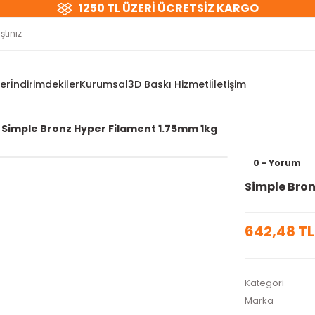
1250 TL ÜZERİ ÜCRETSİZ KARGO
ler
İndirimdekiler
Kurumsal
3D Baskı Hizmeti
İletişim
Simple Bronz Hyper Filament 1.75mm 1kg
0 - Yorum
Simple Bron
642,48 TL
Kategori
Marka