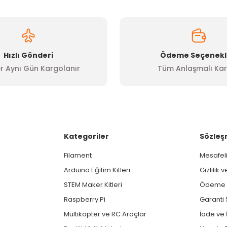
Hızlı Gönderi
Ödeme Seçenekl
r Aynı Gün Kargolanır
Tüm Anlaşmalı Kar
Gönder
Kategoriler
Sözleş
Filament
Mesafeli
Arduino Eğitim Kitleri
Gizlilik 
STEM Maker Kitleri
Ödeme v
Raspberry Pi
Garanti 
Multikopter ve RC Araçlar
İade ve İ