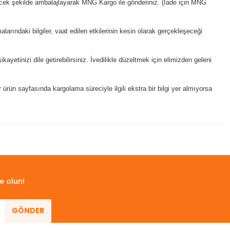
yecek şekilde ambalajlayarak MNG Kargo ile gönderiniz. (İade için MNG
larındaki bilgiler, vaat edilen etkilerinin kesin olarak gerçekleşeceği
yetinizi dile getirebilirsiniz. İvedilikle düzeltmek için elimizden geleni
ürün sayfasında kargolama süreciyle ilgili ekstra bir bilgi yer almıyorsa
 iletebilirsiniz.
e olun!
GÖNDER