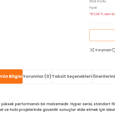
Stok Kodu
Fiyat
*87,08 TL den ba
Karşılaştır
rün Bilgisi
Yorumlar (0)
Taksit Seçenekleri
Önerilerin
lmiş, yüksek performanslı bir malzemedir. Hyper serisi, standar
l ve hobi projelerinde güvenilir sonuçlar elde etmek için ideal