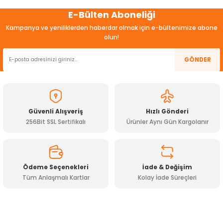
Bu ürünün fiyat bilgisi, resim, ürün açıklamalarında ve diğer
E-Bülten Aboneliği
konularda yetersiz gördüğünüz noktaları öneri formunu
kullanarak tarafımıza iletebilirsiniz.
Kampanya ve yeniliklerden haberdar olmak için e-bültenimize abone
Görüş ve önerileriniz için teşekkür ederiz.
olun!
Ürün resmi kalitesiz, bozuk veya görüntülenemiyor.
GÖNDER
Ürün açıklamasında eksik bilgiler bulunuyor.
Ürün bilgilerinde hatalar bulunuyor.
Ürün fiyatı diğer sitelerden daha pahalı.
Güvenli Alışveriş
Hızlı Gönderi
Bu ürüne benzer farklı alternatifler olmalı.
256Bit SSL Sertifikalı
Ürünler Aynı Gün Kargolanır
Ödeme Seçenekleri
İade & Değişim
Tüm Anlaşmalı Kartlar
Kolay İade Süreçleri
Gönder