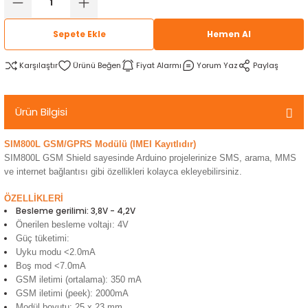
rtlar
arları
lzemeleri
Özel Filamentler
Sepete Ekle
Hemen Al
ents
elenoid Valf)
ı
Karşılaştır
Fiyat Alarmı
Yorum Yaz
Paylaş
s
rleri
arı
Ürün Bilgisi
SIM800L GSM/GPRS Modülü
(IMEI Kayıtlıdır)
SIM800L
GSM Shield sayesinde Arduino projelerinize SMS, arama, MMS
ve internet bağlantısı gibi özellikleri kolayca ekleyebilirsiniz.
rler
ÖZELLİKLERİ
Besleme gerilimi: 3,8V - 4,2V
i
Önerilen besleme voltajı: 4V
Güç tüketimi:
yucu Sensörler
Uyku modu <2.0mA
Boş mod <7.0mA
GSM iletimi (ortalama): 350 mA
i
reler
GSM iletimi (peek): 2000mA
Modül boyutu: 25 x 23 mm