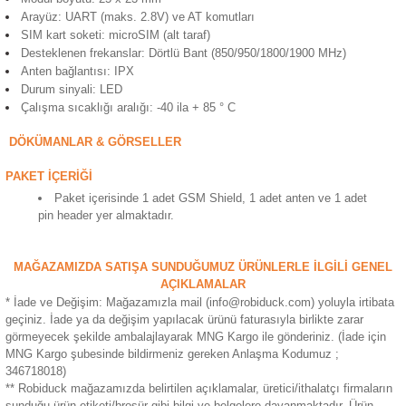
ensörleri
Arayüz: UART (maks. 2.8V) ve AT komutları
SIM kart soketi: microSIM (alt taraf)
Desteklenen frekanslar: Dörtlü Bant (850/950/1800/1900 MHz)
Sensörleri
r
Anten bağlantısı: IPX
Durum sinyali: LED
e
Çalışma sıcaklığı aralığı: -40 ila + 85 ° C
DÖKÜMANLAR & GÖRSELLER
PAKET İÇERİĞİ
Paket içerisinde 1 adet GSM Shield, 1 adet anten ve 1 adet
pin header yer almaktadır.
MAĞAZAMIZDA SATIŞA SUNDUĞUMUZ ÜRÜNLERLE İLGİLİ GENEL
AÇIKLAMALAR
* İade ve Değişim: Mağazamızla mail (info@robiduck.com) yoluyla irtibata
geçiniz. İade ya da değişim yapılacak ürünü faturasıyla birlikte zarar
r Entegreleri
görmeyecek şekilde ambalajlayarak MNG Kargo ile gönderiniz. (İade için
MNG Kargo şubesinde bildirmeniz gereken Anlaşma Kodumuz ;
346718018)
** Robiduck mağazamızda belirtilen açıklamalar, üretici/ithalatçı firmaların
sunduğu ürün etiketi/broşür gibi bilgi ve belgelere dayanmaktadır. Ürün