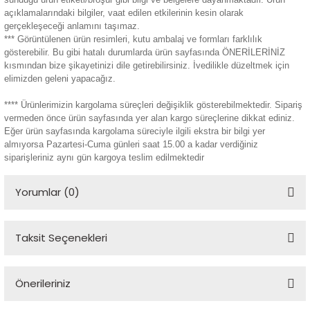
açıklamalarındaki bilgiler, vaat edilen etkilerinin kesin olarak
gerçekleşeceği anlamını taşımaz.
*** Görüntülenen ürün resimleri, kutu ambalaj ve formları farklılık
gösterebilir. Bu gibi hatalı durumlarda ürün sayfasında ÖNERİLERİNİZ
kısmından bize şikayetinizi dile getirebilirsiniz. İvedilikle düzeltmek için
elimizden geleni yapacağız.
**** Ürünlerimizin kargolama süreçleri değişiklik gösterebilmektedir. Sipariş
vermeden önce ürün sayfasında yer alan kargo süreçlerine dikkat ediniz.
Eğer ürün sayfasında kargolama süreciyle ilgili ekstra bir bilgi yer
almıyorsa Pazartesi-Cuma günleri saat 15.00 a kadar verdiğiniz
siparişleriniz aynı gün kargoya teslim edilmektedir
Yorumlar (0)
Taksit Seçenekleri
Bu ürüne ilk yorumu siz yapın!
Önerileriniz
Yorum Yaz