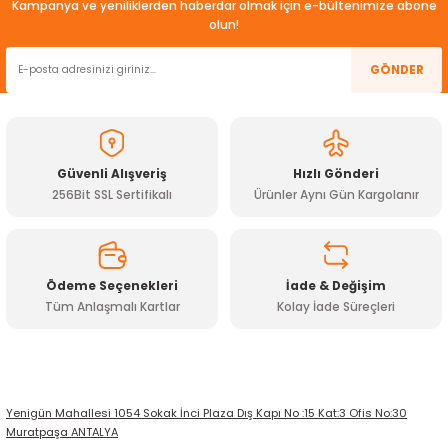
Kampanya ve yeniliklerden haberdar olmak için e-bültenimize abone
Görüş ve önerileriniz için teşekkür ederiz.
olun!
Ürün resmi kalitesiz, bozuk veya görüntülenemiyor.
GÖNDER
Ürün açıklamasında eksik bilgiler bulunuyor.
Ürün bilgilerinde hatalar bulunuyor.
Ürün fiyatı diğer sitelerden daha pahalı.
Güvenli Alışveriş
Hızlı Gönderi
Bu ürüne benzer farklı alternatifler olmalı.
256Bit SSL Sertifikalı
Ürünler Aynı Gün Kargolanır
Ödeme Seçenekleri
İade & Değişim
Tüm Anlaşmalı Kartlar
Kolay İade Süreçleri
Gönder
Yenigün Mahallesi 1054 Sokak İnci Plaza Dış Kapı No :15 Kat:3 Ofis No:30
Muratpaşa ANTALYA