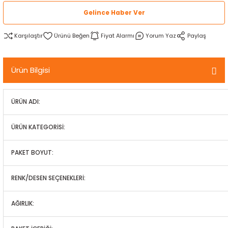
rtlar
arları
lzemeleri
Özel Filamentler
Gelince Haber Ver
Karşılaştır
Fiyat Alarmı
Yorum Yaz
Paylaş
ents
elenoid Valf)
ı
s
rleri
arı
Ürün Bilgisi
ÜRÜN ADI:
ÜRÜN KATEGORİSİ:
rler
PAKET BOYUT:
i
RENK/DESEN SEÇENEKLERİ:
yucu Sensörler
AĞIRLIK:
i
reler