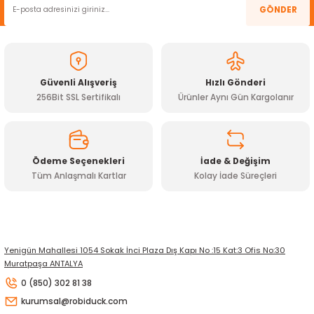
Ürün resmi kalitesiz, bozuk veya görüntülenemiyor.
GÖNDER
Ürün açıklamasında eksik bilgiler bulunuyor.
Ürün bilgilerinde hatalar bulunuyor.
Ürün fiyatı diğer sitelerden daha pahalı.
Güvenli Alışveriş
Hızlı Gönderi
Bu ürüne benzer farklı alternatifler olmalı.
256Bit SSL Sertifikalı
Ürünler Aynı Gün Kargolanır
Ödeme Seçenekleri
İade & Değişim
Tüm Anlaşmalı Kartlar
Kolay İade Süreçleri
Gönder
Yenigün Mahallesi 1054 Sokak İnci Plaza Dış Kapı No :15 Kat:3 Ofis No:30
Muratpaşa ANTALYA
0 (850) 302 81 38
kurumsal@robiduck.com