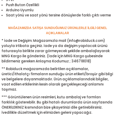
ensörleri
Push Buton Özellikli
Arduino Uyumlu
Saat yönü ve saat yönü tersine dönüşlerde farklı çıktı verme
Sensörleri
r
MAĞAZAMIZDA SATIŞA SUNDUĞUMUZ ÜRÜNLERLE İLGİLİ GENEL
e
AÇIKLAMALAR
* İade ve Değişim: Mağazamızla mail (info@robiduck.com)
yoluyla irtibata geçiniz. İade ya da değişim yapılacak ürünü
faturasıyla birlikte zarar görmeyecek şekilde ambalajlayarak
MNG Kargo ile gönderiniz. (İade için MNG Kargo şubesinde
bildirmeniz gereken Anlaşma Kodumuz ; 346718018)
** Robiduck mağazamızda belirtilen açıklamalar,
üretici/ithalatçı firmaların sunduğu ürün etiketi/broşür gibi bilgi
ve belgelere dayanmaktadır. Ürün açıklamalarındaki bilgiler,
vaat edilen etkilerinin kesin olarak gerçekleşeceği anlamını
taşımaz.
r Entegreleri
*** Görüntülenen ürün resimleri, kutu ambalaj ve formları
farklılık gösterebilir. Bu gibi hatalı durumlarda ürün sayfasında
ÖNERİLERİNİZ kısmından bize şikayetinizi dile getirebilirsiniz.
İvedilikle düzeltmek için elimizden geleni yapacağız.