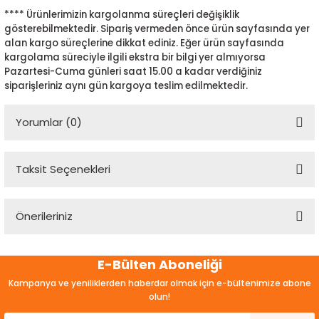
**** Ürünlerimizin kargolanma süreçleri değişiklik
gösterebilmektedir. Sipariş vermeden önce ürün sayfasında yer
alan kargo süreçlerine dikkat ediniz. Eğer ürün sayfasında
kargolama süreciyle ilgili ekstra bir bilgi yer almıyorsa
Pazartesi-Cuma günleri saat 15.00 a kadar verdiğiniz
siparişleriniz aynı gün kargoya teslim edilmektedir.
Yorumlar (0)
Taksit Seçenekleri
Bu ürüne ilk yorumu siz yapın!
Önerileriniz
Yorum Yaz
Bu ürünün fiyat bilgisi, resim, ürün açıklamalarında ve diğer
E-Bülten Aboneliği
konularda yetersiz gördüğünüz noktaları öneri formunu
kullanarak tarafımıza iletebilirsiniz.
Kampanya ve yeniliklerden haberdar olmak için e-bültenimize abone
Görüş ve önerileriniz için teşekkür ederiz.
olun!