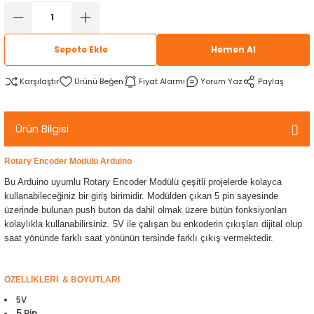
rtlar
arları
lzemeleri
Özel Filamentler
Sepete Ekle
Hemen Al
ents
elenoid Valf)
ı
Karşılaştır
Fiyat Alarmı
Yorum Yaz
Paylaş
s
rleri
arı
Ürün Bilgisi
Rotary Encoder Modülü Arduino
Bu Arduino uyumlu Rotary Encoder Modülü çeşitli projelerde kolayca
rler
kullanabileceğiniz bir giriş birimidir. Modülden çıkan 5 pin sayesinde
üzerinde bulunan push buton da dahil olmak üzere bütün fonksiyonları
i
kolaylıkla kullanabilirsiniz. 5V ile çalışan bu enkoderin çıkışları dijital olup
saat yönünde farklı saat yönünün tersinde farklı çıkış vermektedir.
yucu Sensörler
ÖZELLİKLERİ & BOYUTLARI
i
reler
5V
5 Pin