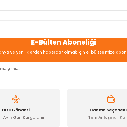
arda yetersiz gördüğünüz noktaları öneri formunu kullanarak tarafımıza
Bu ürüne ilk yorumu siz yapın!
E-Bülten Aboneliği
ya ve yeniliklerden haberdar olmak için e-bültenimize abon
Yorum Yaz
Hızlı Gönderi
Ödeme Seçenekl
r Aynı Gün Kargolanır
Tüm Anlaşmalı Kar
Gönder