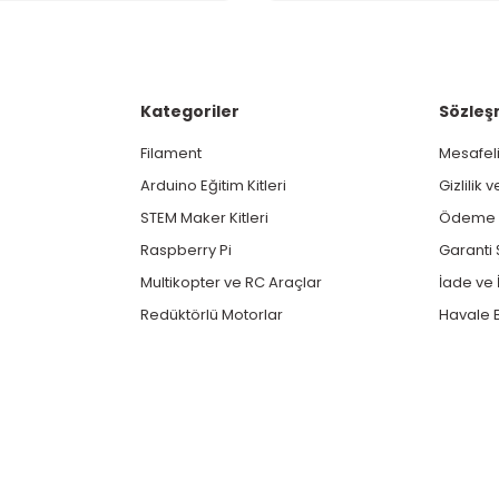
Kategoriler
Sözleş
Filament
Mesafeli
Arduino Eğitim Kitleri
Gizlilik 
STEM Maker Kitleri
Ödeme v
Raspberry Pi
Garanti 
Multikopter ve RC Araçlar
İade ve İ
Redüktörlü Motorlar
Havale B