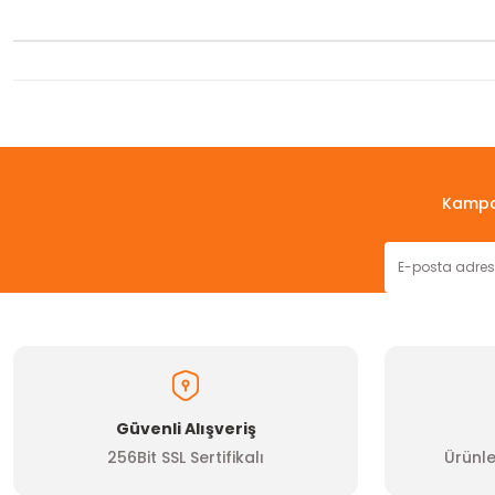
Bu ürünün fiyat bilgisi, resim, ürün açıklamalarında ve diğer konul
Görüş ve önerileriniz için teşekkür ederiz.
Ürün resmi kalitesiz, bozuk veya görüntülenemiyor.
Kampan
Ürün açıklamasında eksik bilgiler bulunuyor.
Ürün bilgilerinde hatalar bulunuyor.
Ürün fiyatı diğer sitelerden daha pahalı.
Bu ürüne benzer farklı alternatifler olmalı.
Güvenli Alışveriş
256Bit SSL Sertifikalı
Ürünle