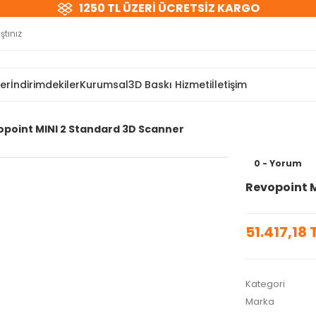
1250 TL ÜZERİ ÜCRETSİZ KARGO
ler
İndirimdekiler
Kurumsal
3D Baskı Hizmeti
İletişim
opoint MINI 2 Standard 3D Scanner
0 - Yorum
Revopoint M
51.417,18 
Kategori
Marka