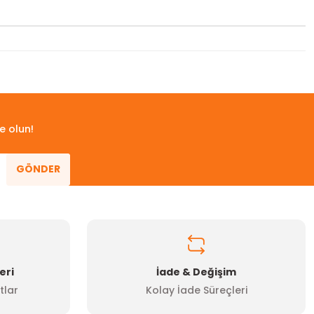
 iletebilirsiniz.
e olun!
GÖNDER
eri
İade & Değişim
tlar
Kolay İade Süreçleri