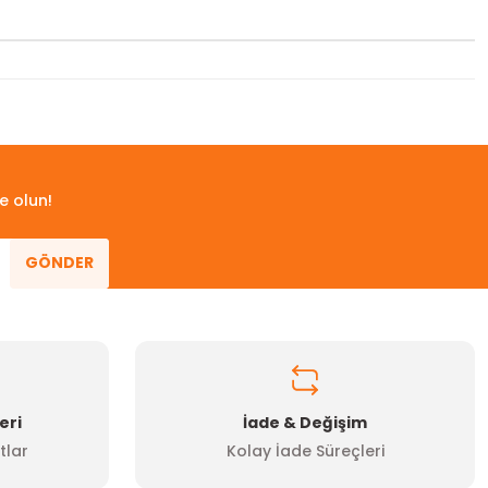
 iletebilirsiniz.
e olun!
GÖNDER
eri
İade & Değişim
tlar
Kolay İade Süreçleri