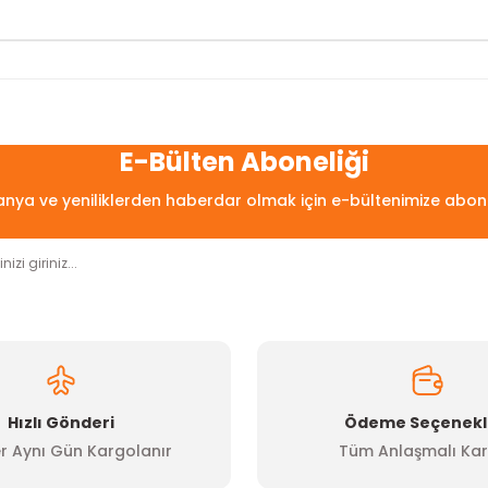
arda yetersiz gördüğünüz noktaları öneri formunu kullanarak tarafımıza
Bu ürüne ilk yorumu siz yapın!
E-Bülten Aboneliği
ya ve yeniliklerden haberdar olmak için e-bültenimize abon
Yorum Yaz
Hızlı Gönderi
Ödeme Seçenekl
r Aynı Gün Kargolanır
Tüm Anlaşmalı Kar
Gönder