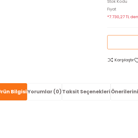
Stok Kodu
Fiyat
*7.730,27 TL den
Karşılaştır
rün Bilgisi
Yorumlar (0)
Taksit Seçenekleri
Önerilerin