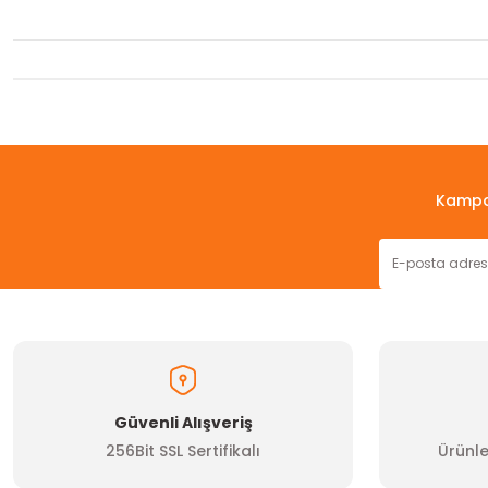
Bu ürünün fiyat bilgisi, resim, ürün açıklamalarında ve diğer konul
Görüş ve önerileriniz için teşekkür ederiz.
Ürün resmi kalitesiz, bozuk veya görüntülenemiyor.
Kampan
Ürün açıklamasında eksik bilgiler bulunuyor.
Ürün bilgilerinde hatalar bulunuyor.
Ürün fiyatı diğer sitelerden daha pahalı.
Bu ürüne benzer farklı alternatifler olmalı.
Güvenli Alışveriş
256Bit SSL Sertifikalı
Ürünle