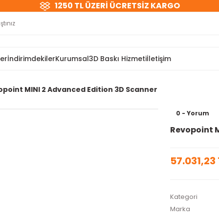
1250 TL ÜZERİ ÜCRETSİZ KARGO
ler
İndirimdekiler
Kurumsal
3D Baskı Hizmeti
İletişim
opoint MINI 2 Advanced Edition 3D Scanner
0 - Yorum
Revopoint M
57.031,23 
Kategori
Marka