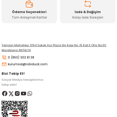
Ödeme Seçenekleri
İade & Değişim
Tüm Anlaşmalı Kartlar
Kolay İade Süreçleri
Gönder
Yenigün Mahallesi 1054 Sokak İnci Plaza Dış Kapı No :15 Kat:3 Ofis No:30
Muratpaşa ANTALYA
0 (850) 302 81 38
kurumsal@robiduck.com
Bizi Takip Et!
Sosyal Medya hesaplarımızı
takip edin!