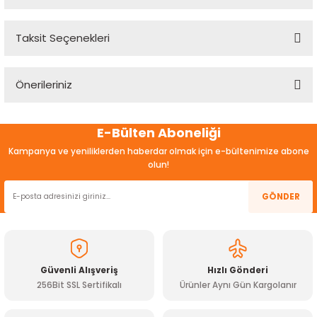
Taksit Seçenekleri
Bu ürüne ilk yorumu siz yapın!
Önerileriniz
Yorum Yaz
Bu ürünün fiyat bilgisi, resim, ürün açıklamalarında ve diğer
E-Bülten Aboneliği
konularda yetersiz gördüğünüz noktaları öneri formunu
kullanarak tarafımıza iletebilirsiniz.
Kampanya ve yeniliklerden haberdar olmak için e-bültenimize abone
Görüş ve önerileriniz için teşekkür ederiz.
olun!
Ürün resmi kalitesiz, bozuk veya görüntülenemiyor.
GÖNDER
Ürün açıklamasında eksik bilgiler bulunuyor.
Ürün bilgilerinde hatalar bulunuyor.
Ürün fiyatı diğer sitelerden daha pahalı.
Güvenli Alışveriş
Hızlı Gönderi
Bu ürüne benzer farklı alternatifler olmalı.
256Bit SSL Sertifikalı
Ürünler Aynı Gün Kargolanır