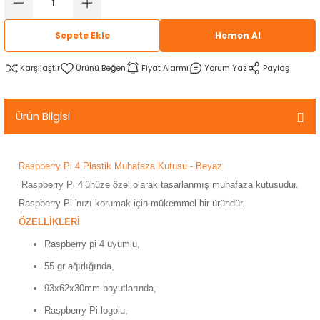
rtlar
arları
lzemeleri
Özel Filamentler
Sepete Ekle
Hemen Al
ents
elenoid Valf)
ı
Karşılaştır
Fiyat Alarmı
Yorum Yaz
Paylaş
s
rleri
arı
Ürün Bilgisi
Raspberry Pi 4 Plastik Muhafaza Kutusu - Beyaz
Raspberry Pi 4’ünüze özel olarak tasarlanmış muhafaza kutusudur.
rler
Raspberry Pi 'nızı korumak için mükemmel bir üründür.
ÖZELLİKLERİ
i
Raspberry pi 4 uyumlu,
yucu Sensörler
55 gr ağırlığında,
93x62x30mm boyutlarında,
i
reler
Raspberry Pi logolu,