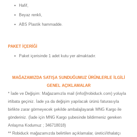
ensörleri
Hafif,
Beyaz renkli,
Sensörleri
r
ABS Plastik hammadde.
e
PAKET İÇERİĞİ
Paket içerisinde 1 adet kutu yer almaktadır.
MAĞAZAMIZDA SATIŞA SUNDUĞUMUZ ÜRÜNLERLE İLGİLİ
GENEL AÇIKLAMALAR
* İade ve Değişim: Mağazamızla mail (info@robiduck.com) yoluyla
irtibata geçiniz. İade ya da değişim yapılacak ürünü faturasıyla
birlikte zarar görmeyecek şekilde ambalajlayarak MNG Kargo ile
r Entegreleri
gönderiniz. (İade için MNG Kargo şubesinde bildirmeniz gereken
Anlaşma Kodumuz ; 346718018)
** Robiduck mağazamızda belirtilen açıklamalar, üretici/ithalatçı