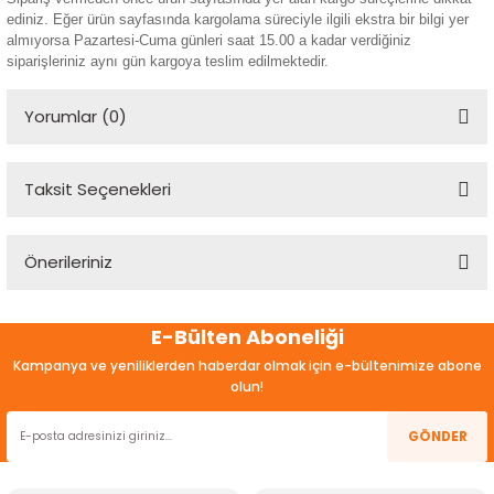
ediniz. Eğer ürün sayfasında kargolama süreciyle ilgili ekstra bir bilgi yer
almıyorsa Pazartesi-Cuma günleri saat 15.00 a kadar verdiğiniz
siparişleriniz aynı gün kargoya teslim edilmektedir.
Yorumlar (0)
Taksit Seçenekleri
Bu ürüne ilk yorumu siz yapın!
Önerileriniz
Yorum Yaz
Bu ürünün fiyat bilgisi, resim, ürün açıklamalarında ve diğer
E-Bülten Aboneliği
konularda yetersiz gördüğünüz noktaları öneri formunu
kullanarak tarafımıza iletebilirsiniz.
Kampanya ve yeniliklerden haberdar olmak için e-bültenimize abone
Görüş ve önerileriniz için teşekkür ederiz.
olun!
Ürün resmi kalitesiz, bozuk veya görüntülenemiyor.
GÖNDER
Ürün açıklamasında eksik bilgiler bulunuyor.