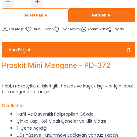
rtlar
arları
lzemeleri
Özel Filamentler
Sepete Ekle
Hemen Al
ents
elenoid Valf)
ı
Karşılaştır
Fiyat Alarmı
Yorum Yaz
Paylaş
s
rleri
arı
Ürün Bilgisi
Proskit Mini Mengene - PD-372
rler
Hobi, maketçilik, el işleri gibi hassas ve küçük işçilikler için ideal
bir mengene ile tanışın.
i
Özellikler:
yucu Sensörler
Hafif ve Dayanıklı Polipropilen Gövde
Çinko Kaplı Kol, Vidalı Çeneler ve Kilit Vidası
i
reler
1” Çene Açıklığı
Düz Yüzeye Tutunmayı Sağlayan Vantuz Taban