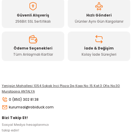
Ürün bilgilerinde hatalar bulunuyor.
Ürün fiyatı diğer sitelerden daha pahalı.
Güvenli Alışveriş
Hızlı Gönderi
Bu ürüne benzer farklı alternatifler olmalı.
256Bit SSL Sertifikalı
Ürünler Aynı Gün Kargolanır
Ödeme Seçenekleri
İade & Değişim
Tüm Anlaşmalı Kartlar
Kolay İade Süreçleri
Gönder
Yenigün Mahallesi 1054 Sokak İnci Plaza Dış Kapı No :15 Kat:3 Ofis No:30
Muratpaşa ANTALYA
0 (850) 302 81 38
kurumsal@robiduck.com
Bizi Takip Et!
Sosyal Medya hesaplarımızı
takip edin!