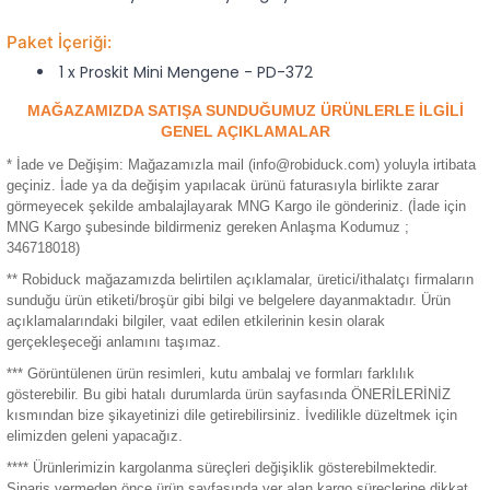
ensörleri
Paket İçeriği:
1 x Proskit Mini Mengene - PD-372
Sensörleri
r
MAĞAZAMIZDA SATIŞA SUNDUĞUMUZ ÜRÜNLERLE İLGİLİ
e
GENEL AÇIKLAMALAR
* İade ve Değişim: Mağazamızla mail (info@robiduck.com) yoluyla irtibata
geçiniz. İade ya da değişim yapılacak ürünü faturasıyla birlikte zarar
görmeyecek şekilde ambalajlayarak MNG Kargo ile gönderiniz. (İade için
MNG Kargo şubesinde bildirmeniz gereken Anlaşma Kodumuz ;
346718018)
** Robiduck mağazamızda belirtilen açıklamalar, üretici/ithalatçı firmaların
sunduğu ürün etiketi/broşür gibi bilgi ve belgelere dayanmaktadır. Ürün
açıklamalarındaki bilgiler, vaat edilen etkilerinin kesin olarak
gerçekleşeceği anlamını taşımaz.
*** Görüntülenen ürün resimleri, kutu ambalaj ve formları farklılık
r Entegreleri
gösterebilir. Bu gibi hatalı durumlarda ürün sayfasında ÖNERİLERİNİZ
kısmından bize şikayetinizi dile getirebilirsiniz. İvedilikle düzeltmek için
elimizden geleni yapacağız.
**** Ürünlerimizin kargolanma süreçleri değişiklik gösterebilmektedir.
Sipariş vermeden önce ürün sayfasında yer alan kargo süreçlerine dikkat