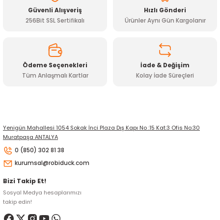
Ürün fiyatı diğer sitelerden daha pahalı.
Güvenli Alışveriş
Hızlı Gönderi
Bu ürüne benzer farklı alternatifler olmalı.
256Bit SSL Sertifikalı
Ürünler Aynı Gün Kargolanır
Ödeme Seçenekleri
İade & Değişim
Tüm Anlaşmalı Kartlar
Kolay İade Süreçleri
Gönder
Yenigün Mahallesi 1054 Sokak İnci Plaza Dış Kapı No :15 Kat:3 Ofis No:30
Muratpaşa ANTALYA
0 (850) 302 81 38
kurumsal@robiduck.com
Bizi Takip Et!
Sosyal Medya hesaplarımızı
takip edin!