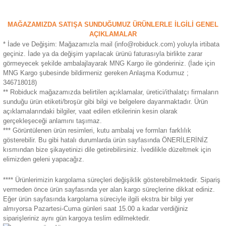
ensörleri
MAĞAZAMIZDA SATIŞA SUNDUĞUMUZ ÜRÜNLERLE İLGİLİ GENEL
Sensörleri
r
AÇIKLAMALAR
* İade ve Değişim: Mağazamızla mail (info@robiduck.com) yoluyla irtibata
geçiniz. İade ya da değişim yapılacak ürünü faturasıyla birlikte zarar
e
görmeyecek şekilde ambalajlayarak MNG Kargo ile gönderiniz. (İade için
MNG Kargo şubesinde bildirmeniz gereken Anlaşma Kodumuz ;
346718018)
** Robiduck mağazamızda belirtilen açıklamalar, üretici/ithalatçı firmaların
sunduğu ürün etiketi/broşür gibi bilgi ve belgelere dayanmaktadır. Ürün
açıklamalarındaki bilgiler, vaat edilen etkilerinin kesin olarak
gerçekleşeceği anlamını taşımaz.
*** Görüntülenen ürün resimleri, kutu ambalaj ve formları farklılık
gösterebilir. Bu gibi hatalı durumlarda ürün sayfasında ÖNERİLERİNİZ
kısmından bize şikayetinizi dile getirebilirsiniz. İvedilikle düzeltmek için
elimizden geleni yapacağız.
**** Ürünlerimizin kargolama süreçleri değişiklik gösterebilmektedir. Sipariş
r Entegreleri
vermeden önce ürün sayfasında yer alan kargo süreçlerine dikkat ediniz.
Eğer ürün sayfasında kargolama süreciyle ilgili ekstra bir bilgi yer
almıyorsa Pazartesi-Cuma günleri saat 15.00 a kadar verdiğiniz
siparişleriniz aynı gün kargoya teslim edilmektedir.