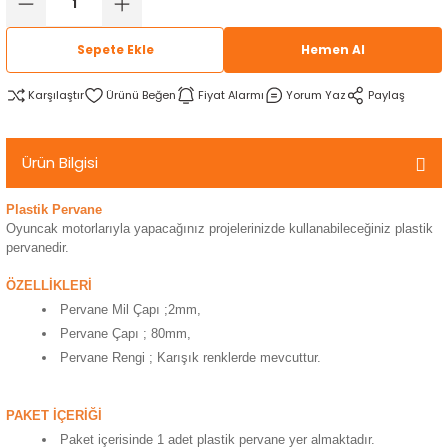
rtlar
arları
lzemeleri
Özel Filamentler
Sepete Ekle
Hemen Al
ents
elenoid Valf)
ı
Karşılaştır
Fiyat Alarmı
Yorum Yaz
Paylaş
s
rleri
arı
Ürün Bilgisi
Plastik Pervane
Oyuncak motorlarıyla yapacağınız projelerinizde kullanabileceğiniz plastik
pervanedir.
rler
ÖZELLİKLERİ
Pervane Mil Çapı ;2mm,
i
Pervane Çapı ; 80mm,
Pervane Rengi ; Karışık renklerde mevcuttur.
yucu Sensörler
i
reler
PAKET İÇERİĞİ
Paket içerisinde 1 adet plastik pervane yer almaktadır.