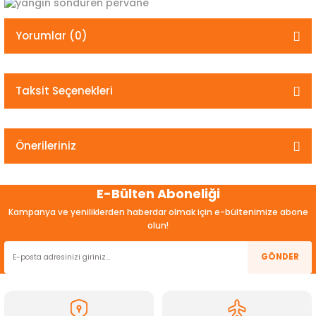
Yorumlar (0)
Taksit Seçenekleri
Bu ürüne ilk yorumu siz yapın!
Yorum Yaz
Önerileriniz
Bu ürünün fiyat bilgisi, resim, ürün açıklamalarında ve diğer
E-Bülten Aboneliği
konularda yetersiz gördüğünüz noktaları öneri formunu
kullanarak tarafımıza iletebilirsiniz.
Kampanya ve yeniliklerden haberdar olmak için e-bültenimize abone
Görüş ve önerileriniz için teşekkür ederiz.
olun!
Ürün resmi kalitesiz, bozuk veya görüntülenemiyor.
GÖNDER
Ürün açıklamasında eksik bilgiler bulunuyor.
Ürün bilgilerinde hatalar bulunuyor.