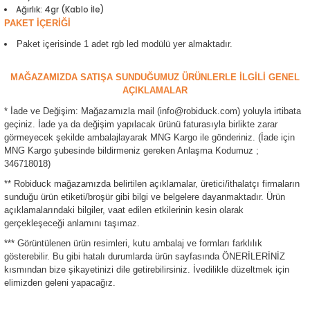
Ağırlık: 4gr (Kablo İle)
ensörleri
PAKET İÇERİĞİ
Paket içerisinde 1 adet rgb led modülü yer almaktadır.
Sensörleri
r
MAĞAZAMIZDA SATIŞA SUNDUĞUMUZ ÜRÜNLERLE İLGİLİ GENEL
e
AÇIKLAMALAR
* İade ve Değişim: Mağazamızla mail (info@robiduck.com) yoluyla irtibata
geçiniz. İade ya da değişim yapılacak ürünü faturasıyla birlikte zarar
görmeyecek şekilde ambalajlayarak MNG Kargo ile gönderiniz. (İade için
MNG Kargo şubesinde bildirmeniz gereken Anlaşma Kodumuz ;
346718018)
** Robiduck mağazamızda belirtilen açıklamalar, üretici/ithalatçı firmaların
sunduğu ürün etiketi/broşür gibi bilgi ve belgelere dayanmaktadır. Ürün
açıklamalarındaki bilgiler, vaat edilen etkilerinin kesin olarak
gerçekleşeceği anlamını taşımaz.
*** Görüntülenen ürün resimleri, kutu ambalaj ve formları farklılık
r Entegreleri
gösterebilir. Bu gibi hatalı durumlarda ürün sayfasında ÖNERİLERİNİZ
kısmından bize şikayetinizi dile getirebilirsiniz. İvedilikle düzeltmek için
elimizden geleni yapacağız.