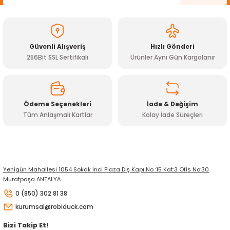
Ürün açıklamasında eksik bilgiler bulunuyor.
Ürün bilgilerinde hatalar bulunuyor.
Ürün fiyatı diğer sitelerden daha pahalı.
Güvenli Alışveriş
Hızlı Gönderi
Bu ürüne benzer farklı alternatifler olmalı.
256Bit SSL Sertifikalı
Ürünler Aynı Gün Kargolanır
Ödeme Seçenekleri
İade & Değişim
Tüm Anlaşmalı Kartlar
Kolay İade Süreçleri
Gönder
Yenigün Mahallesi 1054 Sokak İnci Plaza Dış Kapı No :15 Kat:3 Ofis No:30
Muratpaşa ANTALYA
0 (850) 302 81 38
kurumsal@robiduck.com
Bizi Takip Et!