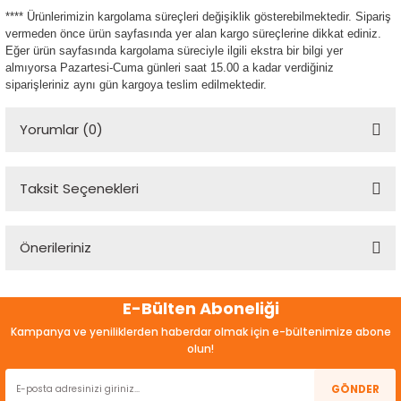
**** Ürünlerimizin kargolama süreçleri değişiklik gösterebilmektedir. Sipariş
vermeden önce ürün sayfasında yer alan kargo süreçlerine dikkat ediniz.
Eğer ürün sayfasında kargolama süreciyle ilgili ekstra bir bilgi yer
almıyorsa Pazartesi-Cuma günleri saat 15.00 a kadar verdiğiniz
siparişleriniz aynı gün kargoya teslim edilmektedir.
Yorumlar (0)
Taksit Seçenekleri
Bu ürüne ilk yorumu siz yapın!
Önerileriniz
Yorum Yaz
Bu ürünün fiyat bilgisi, resim, ürün açıklamalarında ve diğer
E-Bülten Aboneliği
konularda yetersiz gördüğünüz noktaları öneri formunu
kullanarak tarafımıza iletebilirsiniz.
Kampanya ve yeniliklerden haberdar olmak için e-bültenimize abone
Görüş ve önerileriniz için teşekkür ederiz.
olun!
Ürün resmi kalitesiz, bozuk veya görüntülenemiyor.
GÖNDER