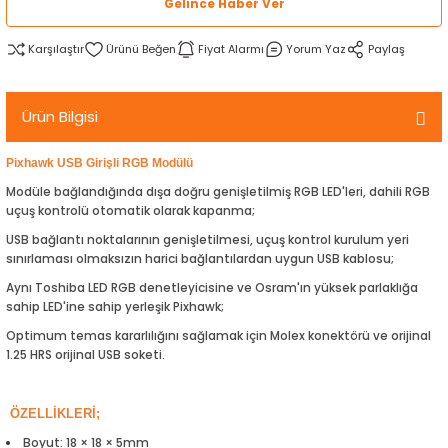
Gelince Haber Ver
rtlar
arları
lzemeleri
Özel Filamentler
Karşılaştır
Fiyat Alarmı
Yorum Yaz
Paylaş
ents
elenoid Valf)
ı
Ürün Bilgisi
s
rleri
arı
Pixhawk USB Girişli RGB Modülü
Modüle bağlandığında dışa doğru genişletilmiş RGB LED'leri, dahili RGB
uçuş kontrolü otomatik olarak kapanma;
USB bağlantı noktalarının genişletilmesi, uçuş kontrol kurulum yeri
sınırlaması olmaksızın harici bağlantılardan uygun USB kablosu;
rler
Aynı Toshiba LED RGB denetleyicisine ve Osram'ın yüksek parlaklığa
sahip LED'ine sahip yerleşik Pixhawk;
i
Optimum temas kararlılığını sağlamak için Molex konektörü ve orijinal
1.25 HRS orijinal USB soketi.
yucu Sensörler
ÖZELLİKLERİ;
i
reler
Boyut: 18 × 18 × 5mm