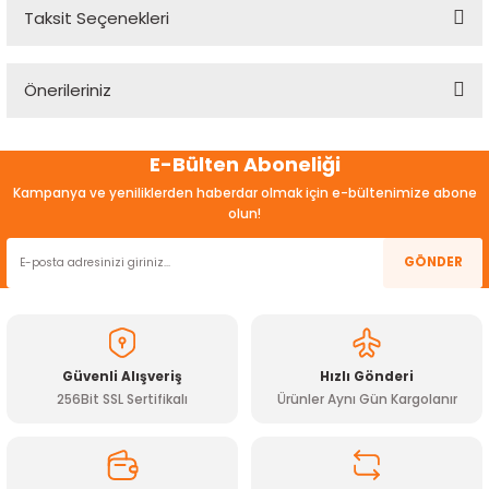
Taksit Seçenekleri
Bu ürüne ilk yorumu siz yapın!
Önerileriniz
Yorum Yaz
Bu ürünün fiyat bilgisi, resim, ürün açıklamalarında ve diğer
E-Bülten Aboneliği
konularda yetersiz gördüğünüz noktaları öneri formunu
kullanarak tarafımıza iletebilirsiniz.
Kampanya ve yeniliklerden haberdar olmak için e-bültenimize abone
Görüş ve önerileriniz için teşekkür ederiz.
olun!
Ürün resmi kalitesiz, bozuk veya görüntülenemiyor.
GÖNDER
Ürün açıklamasında eksik bilgiler bulunuyor.
Ürün bilgilerinde hatalar bulunuyor.
Ürün fiyatı diğer sitelerden daha pahalı.
Güvenli Alışveriş
Hızlı Gönderi
Bu ürüne benzer farklı alternatifler olmalı.
256Bit SSL Sertifikalı
Ürünler Aynı Gün Kargolanır