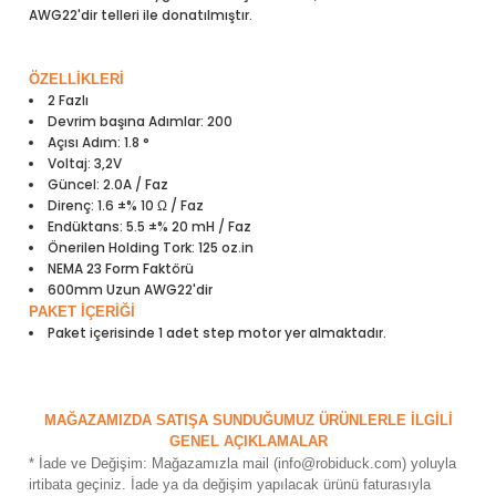
AWG22'dir telleri ile donatılmıştır.
ensörleri
Sensörleri
r
ÖZELLİKLERİ
2 Fazlı
Devrim başına Adımlar: 200
e
Açısı Adım: 1.8 °
Voltaj: 3,2V
Güncel: 2.0A / Faz
Direnç: 1.6 ±% 10 Ω / Faz
Endüktans: 5.5 ±% 20 mH / Faz
Önerilen Holding Tork: 125 oz.in
NEMA 23 Form Faktörü
600mm Uzun AWG22'dir
PAKET İÇERİĞİ
Paket içerisinde 1 adet step motor yer almaktadır.
r Entegreleri
MAĞAZAMIZDA SATIŞA SUNDUĞUMUZ ÜRÜNLERLE İLGİLİ
GENEL AÇIKLAMALAR
* İade ve Değişim: Mağazamızla mail (info@robiduck.com) yoluyla
irtibata geçiniz. İade ya da değişim yapılacak ürünü faturasıyla