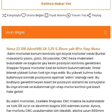
Gelince Haber Ver
rtlar
arları
lzemeleri
Özel Filamentler
Karşılaştır
Fiyat Alarmı
Yorum Yaz
Paylaş
ents
elenoid Valf)
ı
s
rleri
arı
Ürün Bilgisi
Nema 23 200 AdımH/Bi 2A 3.2V 6.35mm şaft 4Pin Step Motor
Adım motorları konum kontrolü için büyük motorlar vardır.Bunlar
masaüstü yazıcı, çizici, 3d yazıcılar, CNC freze makineleri
bulunabilir ve başka bir şey kesin pozisyon kontrolü gerektiren.
rler
Stepper fırçasız motorlar özel bir bölüm bulunmaktadır. Onlar
bilerek yüksek tutan tork için inşa edilir. Bu yüksek tutma torku
kullanıcıya sonraki pozisyona aşamalı 'adım' olanağı verir. Bu
i
kodlayıcı gerektirmeyen basit bir pozisyon sistemi ile sonuçlanır.
Bu inşa etmek ve kullanmak için step motor kontrol çok basit
yucu Sensörler
hale getirir.
Bu adım motorları, özellikle Shapoko CNC makine ile kullanılabilir
i
reler
ve tork 125 oz.in ve devrimin başına 200 adımları sunar. Ayrıca,
her motorlu CNC uygulamaları için idealdir, ekstra uzun 600mm