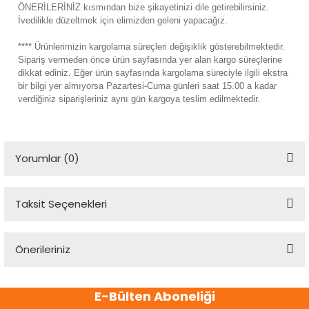
ÖNERİLERİNİZ kısmından bize şikayetinizi dile getirebilirsiniz.
İvedilikle düzeltmek için elimizden geleni yapacağız.
**** Ürünlerimizin kargolama süreçleri değişiklik gösterebilmektedir.
Sipariş vermeden önce ürün sayfasında yer alan kargo süreçlerine
dikkat ediniz. Eğer ürün sayfasında kargolama süreciyle ilgili ekstra
bir bilgi yer almıyorsa Pazartesi-Cuma günleri saat 15.00 a kadar
verdiğiniz siparişleriniz aynı gün kargoya teslim edilmektedir.
Yorumlar (0)
Taksit Seçenekleri
Bu ürüne ilk yorumu siz yapın!
Önerileriniz
Yorum Yaz
Bu ürünün fiyat bilgisi, resim, ürün açıklamalarında ve diğer
E-Bülten Aboneliği
konularda yetersiz gördüğünüz noktaları öneri formunu
kullanarak tarafımıza iletebilirsiniz.