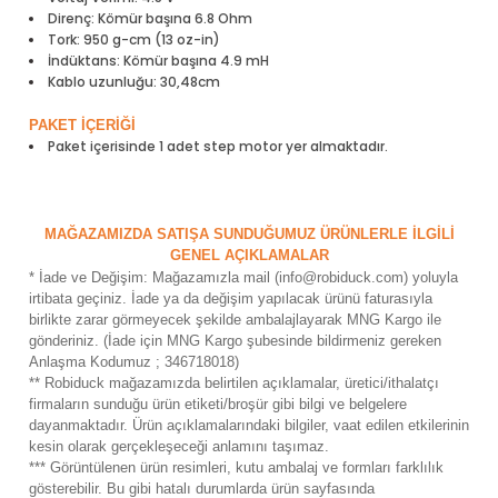
ensörleri
Direnç: Kömür başına 6.8 Ohm
Tork: 950 g-cm (13 oz-in)
İndüktans: Kömür başına 4.9 mH
Sensörleri
r
Kablo uzunluğu: 30,48cm
PAKET İÇERİĞİ
e
Paket içerisinde 1 adet step motor yer almaktadır.
MAĞAZAMIZDA SATIŞA SUNDUĞUMUZ ÜRÜNLERLE İLGİLİ
GENEL AÇIKLAMALAR
* İade ve Değişim: Mağazamızla mail (info@robiduck.com) yoluyla
irtibata geçiniz. İade ya da değişim yapılacak ürünü faturasıyla
birlikte zarar görmeyecek şekilde ambalajlayarak MNG Kargo ile
gönderiniz. (İade için MNG Kargo şubesinde bildirmeniz gereken
Anlaşma Kodumuz ; 346718018)
** Robiduck mağazamızda belirtilen açıklamalar, üretici/ithalatçı
r Entegreleri
firmaların sunduğu ürün etiketi/broşür gibi bilgi ve belgelere
dayanmaktadır. Ürün açıklamalarındaki bilgiler, vaat edilen etkilerinin
kesin olarak gerçekleşeceği anlamını taşımaz.
*** Görüntülenen ürün resimleri, kutu ambalaj ve formları farklılık
gösterebilir. Bu gibi hatalı durumlarda ürün sayfasında