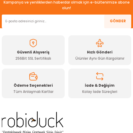
Kampanya ve yeniliklerden haberdar olmak için e-bültenimize abone
Görüş ve önerileriniz için teşekkür ederiz.
olun!
Ürün resmi kalitesiz, bozuk veya görüntülenemiyor.
GÖNDER
Ürün açıklamasında eksik bilgiler bulunuyor.
Ürün bilgilerinde hatalar bulunuyor.
Ürün fiyatı diğer sitelerden daha pahalı.
Güvenli Alışveriş
Hızlı Gönderi
Bu ürüne benzer farklı alternatifler olmalı.
256Bit SSL Sertifikalı
Ürünler Aynı Gün Kargolanır
Ödeme Seçenekleri
İade & Değişim
Tüm Anlaşmalı Kartlar
Kolay İade Süreçleri
Gönder