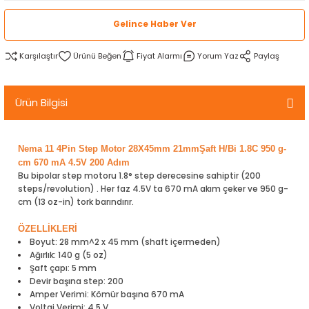
rtlar
arları
lzemeleri
Özel Filamentler
Gelince Haber Ver
ents
elenoid Valf)
ı
Karşılaştır
Fiyat Alarmı
Yorum Yaz
Paylaş
s
rleri
arı
Ürün Bilgisi
Nema 11 4Pin Step Motor 28X45mm 21mmŞaft H/Bi 1.8C 950 g-
cm 670 mA 4.5V 200 Adım
Bu bipolar step motoru 1.8° step derecesine sahiptir (200
rler
steps/revolution) . Her faz 4.5V ta 670 mA akım çeker ve 950 g-
cm (13 oz-in) tork barındırır.
i
ÖZELLİKLERİ
Boyut: 28 mm^2 x 45 mm (shaft içermeden)
yucu Sensörler
Ağırlık: 140 g (5 oz)
Şaft çapı: 5 mm
Devir başına step: 200
i
reler
Amper Verimi: Kömür başına 670 mA
Voltaj Verimi: 4.5 V