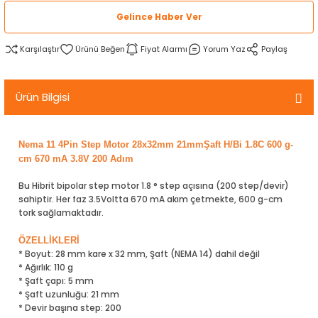
rtlar
arları
lzemeleri
Özel Filamentler
Gelince Haber Ver
Karşılaştır
Fiyat Alarmı
Yorum Yaz
Paylaş
ents
elenoid Valf)
ı
s
rleri
arı
Ürün Bilgisi
Nema 11 4Pin Step Motor 28x32mm 21mmŞaft H/Bi 1.8C 600 g-
cm 670 mA 3.8V 200 Adım
Bu Hibrit bipolar step motor 1.8 ° step açısına (200 step/devir)
rler
sahiptir. Her faz 3.5Voltta 670 mA akım çetmekte, 600 g-cm
tork sağlamaktadır.
i
ÖZELLİKLERİ
*
Boyut: 28 mm kare x 32 mm, Şaft (NEMA 14) dahil değil
yucu Sensörler
*
Ağırlık: 110 g
* Şaft çapı: 5 mm
i
reler
* Şaft uzunluğu: 21 mm
* Devir başına step: 200