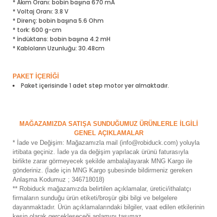
* Akım Oranı: bobin başına 670 mA
ensörleri
* Voltaj Oranı: 3.8 V
* Direnç: bobin başına 5.6 Ohm
* tork: 600 g-cm
Sensörleri
r
* İndüktans: bobin başına 4.2 mH
* Kabloların Uzunluğu: 30.48cm
e
PAKET İÇERİĞİ
Paket içerisinde 1 adet step motor yer almaktadır.
MAĞAZAMIZDA SATIŞA SUNDUĞUMUZ ÜRÜNLERLE İLGİLİ
GENEL AÇIKLAMALAR
* İade ve Değişim: Mağazamızla mail (info@robiduck.com) yoluyla
irtibata geçiniz. İade ya da değişim yapılacak ürünü faturasıyla
birlikte zarar görmeyecek şekilde ambalajlayarak MNG Kargo ile
gönderiniz. (İade için MNG Kargo şubesinde bildirmeniz gereken
r Entegreleri
Anlaşma Kodumuz ; 346718018)
** Robiduck mağazamızda belirtilen açıklamalar, üretici/ithalatçı
firmaların sunduğu ürün etiketi/broşür gibi bilgi ve belgelere
dayanmaktadır. Ürün açıklamalarındaki bilgiler, vaat edilen etkilerinin
kesin olarak gerçekleşeceği anlamını taşımaz.