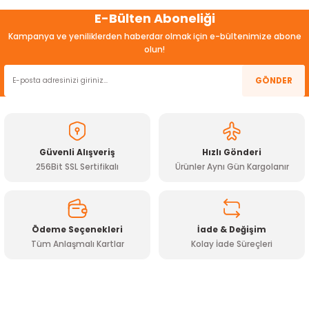
Bu ürünün fiyat bilgisi, resim, ürün açıklamalarında ve diğer
E-Bülten Aboneliği
konularda yetersiz gördüğünüz noktaları öneri formunu
kullanarak tarafımıza iletebilirsiniz.
Kampanya ve yeniliklerden haberdar olmak için e-bültenimize abone
Görüş ve önerileriniz için teşekkür ederiz.
olun!
Ürün resmi kalitesiz, bozuk veya görüntülenemiyor.
GÖNDER
Ürün açıklamasında eksik bilgiler bulunuyor.
Ürün bilgilerinde hatalar bulunuyor.
Ürün fiyatı diğer sitelerden daha pahalı.
Güvenli Alışveriş
Hızlı Gönderi
Bu ürüne benzer farklı alternatifler olmalı.
256Bit SSL Sertifikalı
Ürünler Aynı Gün Kargolanır
Ödeme Seçenekleri
İade & Değişim
Tüm Anlaşmalı Kartlar
Kolay İade Süreçleri
Gönder