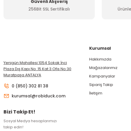
Güvenli Alışveriş
256Bit SSL Sertifikalı
Ürünle
Kurumsal
Hakkımızda
Yenigün Mahallesi 1054 Sokak İnci
Mağazalarımız
Plaza Dış Kapı No :15 Kat:3 Ofis No:30
Muratpaşa ANTALYA
Kampanyalar
Sipariş Takip
0 (850) 302 81 38
İletişim
kurumsal@robiduck.com
Bizi Takip Et!
Sosyal Medya hesaplarımızı
takip edin!