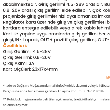
akabilmektedir. Giriş gerilimi 4.5-28V arasıdır. 
0.8-20V arası çıkış gerilimi elde edilebilir. Çok 
projenizde giriş gerilimlerinizi ayarlamanıza imk
Regülatör kartı üzerinde giriş ve çıkış gerilimle
kartlara entegre edilebilir veya direk kablo lehimle
Kart ile yapılan uygulamalarda giriş gerilimi her
girişi, IN- toprak, OUT+ pozitif çıkış gerilimi, OUT-
Özellikleri:
Giriş Gerilimi: 4.5-28V
Çıkış Gerilimi: 0.8-20V
Çıkış Akımı: 3A
Kart Ölçüleri: 23x17x4mm
MA
* İade ve Değişim: Mağazamızla mail (info@robiduck.com) yoluyla irtibata 
Kargo şubesinde bildirmeniz gereken Anlaşma Kodumuz ; 346718018)
** Robiduck mağazamızda belirtilen açıklamalar, üretici/ithalatçı firmaları
anlamını taşımaz.