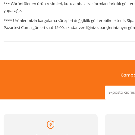
*** Görüntülenen ürün resimleri, kutu ambalaj ve formları farklılık göstereb
yapacağız.
**** Ürünlerimizin kargolama süreçleri değişiklik gösterebilmektedir. Sipar
Pazartesi-Cuma günleri saat 15.00 a kadar verdiğiniz siparişleriniz aynı g
Bu ürünün fiyat bilgisi, resim, ürün açıklamalarında ve diğer konul
Görüş ve önerileriniz için teşekkür ederiz.
Ürün resmi kalitesiz, bozuk veya görüntülenemiyor.
Kampan
Ürün açıklamasında eksik bilgiler bulunuyor.
Ürün bilgilerinde hatalar bulunuyor.
Ürün fiyatı diğer sitelerden daha pahalı.
Bu ürüne benzer farklı alternatifler olmalı.