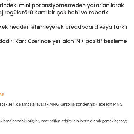
zerindeki mini potansiyometreden yararlanılarak
aj regülatörü kartı bir çok hobi ve robotik
 erkek header lehimleyerek breadboard veya farklı
adır. Kart üzerinde yer alan IN+ pozitif besleme
LAR
yecek şekilde ambalajlayarak MNG Kargo ile gönderiniz. (İade için MNG
lamalarındaki bilgiler, vaat edilen etkilerinin kesin olarak gerçekleşeceği