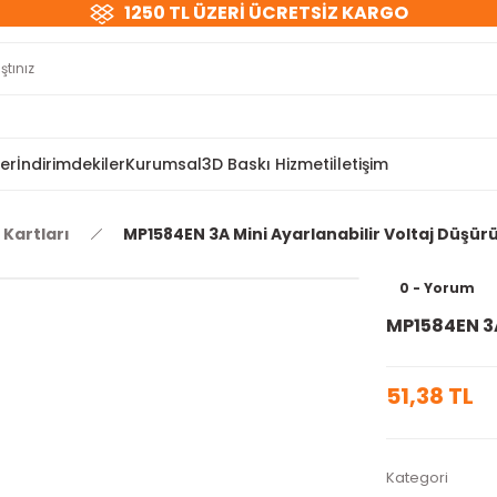
1250 TL ÜZERİ ÜCRETSİZ KARGO
ler
İndirimdekiler
Kurumsal
3D Baskı Hizmeti
İletişim
 Kartları
MP1584EN 3A Mini Ayarlanabilir Voltaj Düşür
0 - Yorum
MP1584EN 3A
51,38 TL
Kategori