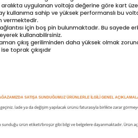
Bu aralıkta uygulanan voltaja değerine göre kart ü
kolay kullanıma sahip ve yüksek performanslı bu volt
an vermektedir.
ri bağlantısı için boş pin bulunmaktadır. Bu sayede
yerek kullanabilirsiniz.
 zaman çıkış geriliminden daha yüksek olmak zorund
 ise toprak çıkışıdır
ĞAZAMIZDA SATIŞA SUNDUĞUMUZ ÜRÜNLERLE İLGİLİ GENEL AÇIKLAMA
geçiniz. İade ya da değişim yapılacak ürünü faturasıyla birlikte zarar görme
n sunduğu ürün etiketi/broşür gibi bilgi ve belgelere dayanmaktadır. Ürün açık