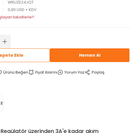
WRUZE24JQT
0,90 USD + KDV
layan taksitlerle!!
epete Ekle
Hemen Al
Fiyat Alarmı
Yorum Yaz
Paylaş
iz
 Regülatör üzerinden 3A'e kadar akım