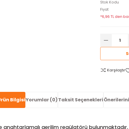
Stok Kodu
Fiyat
*6,96 TL den baş
S
Karşılaştır
rün Bilgisi
Yorumlar (0)
Taksit Seçenekleri
Önerilerin
e anahtarlamalı gerilim regülatörü bulunmaktadır.