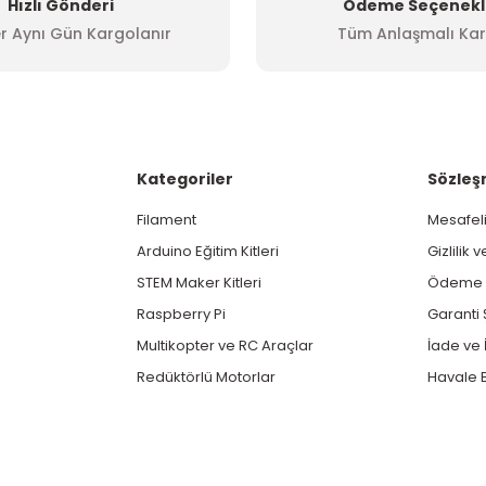
Hızlı Gönderi
Ödeme Seçenekl
r Aynı Gün Kargolanır
Tüm Anlaşmalı Kar
Gönder
Kategoriler
Sözleş
Filament
Mesafeli
Arduino Eğitim Kitleri
Gizlilik 
STEM Maker Kitleri
Ödeme v
Raspberry Pi
Garanti 
Multikopter ve RC Araçlar
İade ve İ
Redüktörlü Motorlar
Havale B