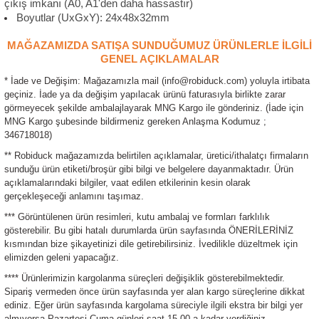
çıkış imkanı (A0, A1'den daha hassastır)
ensörleri
Boyutlar (UxGxY): 24x48x32mm
MAĞAZAMIZDA SATIŞA SUNDUĞUMUZ ÜRÜNLERLE İLGİLİ
Sensörleri
r
GENEL AÇIKLAMALAR
e
* İade ve Değişim: Mağazamızla mail (info@robiduck.com) yoluyla irtibata
geçiniz. İade ya da değişim yapılacak ürünü faturasıyla birlikte zarar
görmeyecek şekilde ambalajlayarak MNG Kargo ile gönderiniz. (İade için
MNG Kargo şubesinde bildirmeniz gereken Anlaşma Kodumuz ;
346718018)
** Robiduck mağazamızda belirtilen açıklamalar, üretici/ithalatçı firmaların
sunduğu ürün etiketi/broşür gibi bilgi ve belgelere dayanmaktadır. Ürün
açıklamalarındaki bilgiler, vaat edilen etkilerinin kesin olarak
gerçekleşeceği anlamını taşımaz.
*** Görüntülenen ürün resimleri, kutu ambalaj ve formları farklılık
gösterebilir. Bu gibi hatalı durumlarda ürün sayfasında ÖNERİLERİNİZ
kısmından bize şikayetinizi dile getirebilirsiniz. İvedilikle düzeltmek için
r Entegreleri
elimizden geleni yapacağız.
**** Ürünlerimizin kargolanma süreçleri değişiklik gösterebilmektedir.
Sipariş vermeden önce ürün sayfasında yer alan kargo süreçlerine dikkat
ediniz. Eğer ürün sayfasında kargolama süreciyle ilgili ekstra bir bilgi yer
almıyorsa Pazartesi-Cuma günleri saat 15.00 a kadar verdiğiniz