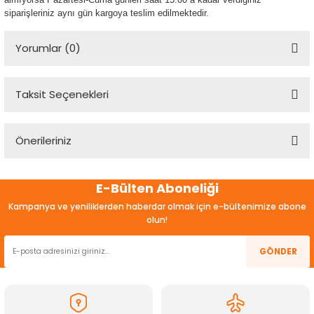
siparişleriniz aynı gün kargoya teslim edilmektedir.
Yorumlar (0)
Taksit Seçenekleri
Bu ürüne ilk yorumu siz yapın!
Önerileriniz
Yorum Yaz
Bu ürünün fiyat bilgisi, resim, ürün açıklamalarında ve diğer
E-Bülten Aboneliği
konularda yetersiz gördüğünüz noktaları öneri formunu
kullanarak tarafımıza iletebilirsiniz.
Kampanya ve yeniliklerden haberdar olmak için e-bültenimize abone
Görüş ve önerileriniz için teşekkür ederiz.
olun!
Ürün resmi kalitesiz, bozuk veya görüntülenemiyor.
GÖNDER
Ürün açıklamasında eksik bilgiler bulunuyor.
Ürün bilgilerinde hatalar bulunuyor.
Ürün fiyatı diğer sitelerden daha pahalı.