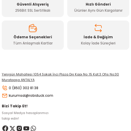
Güvenli Alışveriş
Hızlı Gönderi
Bu ürüne benzer farklı alternatifler olmalı.
256Bit SSL Sertifikalı
Ürünler Aynı Gün Kargolanır
Ödeme Seçenekleri
İade & Değişim
Tüm Anlaşmalı Kartlar
Kolay İade Süreçleri
Gönder
Yenigün Mahallesi 1054 Sokak İnci Plaza Dış Kapı No :15 Kat:3 Ofis No:30
Muratpaşa ANTALYA
0 (850) 302 81 38
kurumsal@robiduck.com
Bizi Takip Et!
Sosyal Medya hesaplarımızı
takip edin!