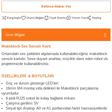
rtlar
arları
lzemeleri
Özel Filamentler
Gelince Haber Ver
Karşılaştır
Fiyat Alarmı
Yorum Yaz
Paylaş
ents
elenoid Valf)
ı
s
rleri
arı
Ürün Bilgisi
Makeblock Ses Sensör Kartı
Ortamdaki ses şiddetini algılamada kullanabileceğiniz makeblock
sensör kartıdır. Sese duyarlı anahtar, müzikle dans eden robot vb.
projelerinizde kullanabilirsiniz.
rler
ÖZELLİKLERİ & BOYUTLARI
i
Güç ve durum gösterge LED'leri
16mm M4 montaj vida delikleri ile Makeblock parçalarına
yucu Sensörler
uyumludur
6-pinli RJ25 soket ile kolay bağlantı imkanı
Çalışma gerilimi: 5V
i
reler
Sinyal tipi: Analog- A0 ve A1 portlarından farklı hassasiyetlerde