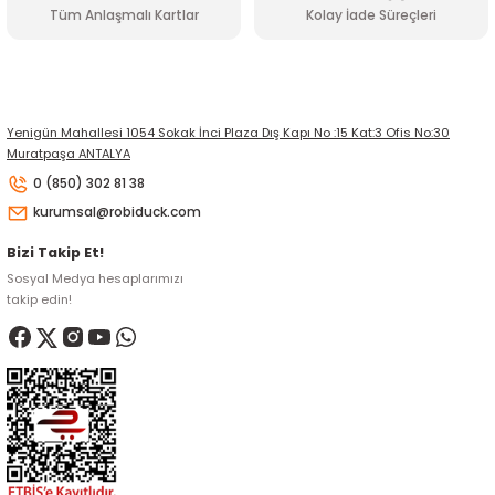
Tüm Anlaşmalı Kartlar
Kolay İade Süreçleri
Gönder
Yenigün Mahallesi 1054 Sokak İnci Plaza Dış Kapı No :15 Kat:3 Ofis No:30
Muratpaşa ANTALYA
0 (850) 302 81 38
kurumsal@robiduck.com
Bizi Takip Et!
Sosyal Medya hesaplarımızı
takip edin!