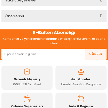
Taksit Seçenekleri
Bu ürüne ilk yorumu siz yapın!
Önerileriniz
Yorum Yaz
Bu ürünün fiyat bilgisi, resim, ürün açıklamalarında ve diğer
E-Bülten Aboneliği
konularda yetersiz gördüğünüz noktaları öneri formunu
kullanarak tarafımıza iletebilirsiniz.
Kampanya ve yeniliklerden haberdar olmak için e-bültenimize abone
Görüş ve önerileriniz için teşekkür ederiz.
olun!
Ürün resmi kalitesiz, bozuk veya görüntülenemiyor.
GÖNDER
Ürün açıklamasında eksik bilgiler bulunuyor.
Ürün bilgilerinde hatalar bulunuyor.
Ürün fiyatı diğer sitelerden daha pahalı.
Güvenli Alışveriş
Hızlı Gönderi
Bu ürüne benzer farklı alternatifler olmalı.
256Bit SSL Sertifikalı
Ürünler Aynı Gün Kargolanır
Ödeme Seçenekleri
İade & Değişim