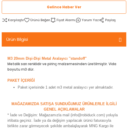
rtlar
arları
lzemeleri
Özel Filamentler
Gelince Haber Ver
Karşılaştır
Fiyat Alarmı
Yorum Yaz
Paylaş
ents
elenoid Valf)
ı
s
rleri
arı
Ürün Bilgisi
M3 20mm Dişi-Dişi Metal Aralayıcı ''standoff''
Metalik sarı renklidir ve pirinç malzemesinden üretilmiştir. Vida
boyutu m3 dür.
rler
PAKET İÇERİĞİ
Paket içerisinde 1 adet m3 metal aralayıcı yer almaktadır.
i
MAĞAZAMIZDA SATIŞA SUNDUĞUMUZ ÜRÜNLERLE İLGİLİ
yucu Sensörler
GENEL AÇIKLAMALAR
* İade ve Değişim: Mağazamızla mail (info@robiduck.com) yoluyla
i
reler
irtibata geçiniz. İade ya da değişim yapılacak ürünü faturasıyla
birlikte zarar görmeyecek şekilde ambalajlayarak MNG Kargo ile