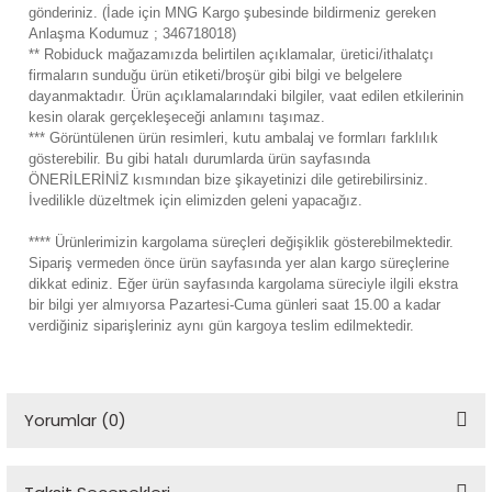
gönderiniz. (İade için MNG Kargo şubesinde bildirmeniz gereken
ensörleri
Anlaşma Kodumuz ; 346718018)
** Robiduck mağazamızda belirtilen açıklamalar, üretici/ithalatçı
Sensörleri
r
firmaların sunduğu ürün etiketi/broşür gibi bilgi ve belgelere
dayanmaktadır. Ürün açıklamalarındaki bilgiler, vaat edilen etkilerinin
kesin olarak gerçekleşeceği anlamını taşımaz.
e
*** Görüntülenen ürün resimleri, kutu ambalaj ve formları farklılık
gösterebilir. Bu gibi hatalı durumlarda ürün sayfasında
ÖNERİLERİNİZ kısmından bize şikayetinizi dile getirebilirsiniz.
İvedilikle düzeltmek için elimizden geleni yapacağız.
**** Ürünlerimizin kargolama süreçleri değişiklik gösterebilmektedir.
Sipariş vermeden önce ürün sayfasında yer alan kargo süreçlerine
dikkat ediniz. Eğer ürün sayfasında kargolama süreciyle ilgili ekstra
bir bilgi yer almıyorsa Pazartesi-Cuma günleri saat 15.00 a kadar
verdiğiniz siparişleriniz aynı gün kargoya teslim edilmektedir.
r Entegreleri
Yorumlar (0)