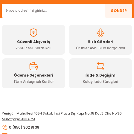
Ürün resmi kalitesiz, bozuk veya görüntülenemiyor.
GÖNDER
Ürün açıklamasında eksik bilgiler bulunuyor.
Ürün bilgilerinde hatalar bulunuyor.
Ürün fiyatı diğer sitelerden daha pahalı.
Güvenli Alışveriş
Hızlı Gönderi
Bu ürüne benzer farklı alternatifler olmalı.
256Bit SSL Sertifikalı
Ürünler Aynı Gün Kargolanır
Ödeme Seçenekleri
İade & Değişim
Tüm Anlaşmalı Kartlar
Kolay İade Süreçleri
Gönder
Yenigün Mahallesi 1054 Sokak İnci Plaza Dış Kapı No :15 Kat:3 Ofis No:30
Muratpaşa ANTALYA
0 (850) 302 81 38