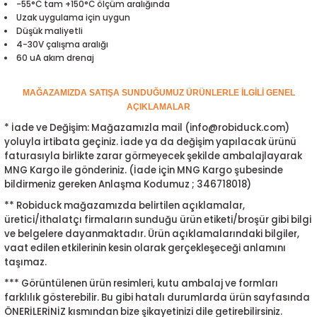
-55°C tam +150°C ölçüm aralığında
ensörleri
Uzak uygulama için uygun
Düşük maliyetli
4-30V çalışma aralığı
Sensörleri
r
60 uA akım drenaj
e
MAĞAZAMIZDA SATIŞA SUNDUĞUMUZ ÜRÜNLERLE İLGİLİ GENEL
AÇIKLAMALAR
* İade ve Değişim: Mağazamızla mail (info@robiduck.com)
yoluyla irtibata geçiniz. İade ya da değişim yapılacak ürünü
faturasıyla birlikte zarar görmeyecek şekilde ambalajlayarak
MNG Kargo ile gönderiniz. (İade için MNG Kargo şubesinde
bildirmeniz gereken Anlaşma Kodumuz ; 346718018)
** Robiduck mağazamızda belirtilen açıklamalar,
üretici/ithalatçı firmaların sunduğu ürün etiketi/broşür gibi bilgi
ve belgelere dayanmaktadır. Ürün açıklamalarındaki bilgiler,
vaat edilen etkilerinin kesin olarak gerçekleşeceği anlamını
r Entegreleri
taşımaz.
*** Görüntülenen ürün resimleri, kutu ambalaj ve formları
farklılık gösterebilir. Bu gibi hatalı durumlarda ürün sayfasında
ÖNERİLERİNİZ kısmından bize şikayetinizi dile getirebilirsiniz.