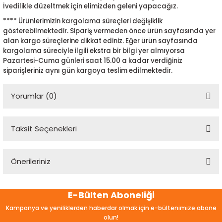
İvedilikle düzeltmek için elimizden geleni yapacağız.
**** Ürünlerimizin kargolama süreçleri değişiklik
gösterebilmektedir. Sipariş vermeden önce ürün sayfasında yer
alan kargo süreçlerine dikkat ediniz. Eğer ürün sayfasında
kargolama süreciyle ilgili ekstra bir bilgi yer almıyorsa
Pazartesi-Cuma günleri saat 15.00 a kadar verdiğiniz
siparişleriniz aynı gün kargoya teslim edilmektedir.
Yorumlar (0)
Taksit Seçenekleri
Bu ürüne ilk yorumu siz yapın!
Önerileriniz
Yorum Yaz
Bu ürünün fiyat bilgisi, resim, ürün açıklamalarında ve diğer
E-Bülten Aboneliği
konularda yetersiz gördüğünüz noktaları öneri formunu
kullanarak tarafımıza iletebilirsiniz.
Kampanya ve yeniliklerden haberdar olmak için e-bültenimize abone
Görüş ve önerileriniz için teşekkür ederiz.
olun!