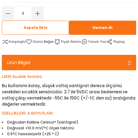
rtlar
arları
lzemeleri
Özel Filamentler
ents
elenoid Valf)
ı
Sepete Ekle
Hemen Al
s
rleri
arı
Karşılaştır
Fiyat Alarmı
Yorum Yaz
Paylaş
Ürün Bilgisi
LM35 Sıcaklık Sensörü
rler
Bu kullanımı kolay, düşük voltaj santigrat derece ölçümü
verebilen sıcaklık sensörüdür. 2.7 ile 5VDC arası beslemesi ve
i
voltaj çıkışı vermektedir -55C ile 150C (+/-1C den az) aralığında
değerler vermektedir.
yucu Sensörler
ÖZELLİKLERİ & BOYUTLARI
Doğrudan Kalibre Celsius° (santigrat)
i
reler
Doğrusal +10.0 mV/°C ölçek faktörü
0.5°C hassasiyetli (+25 ° C)