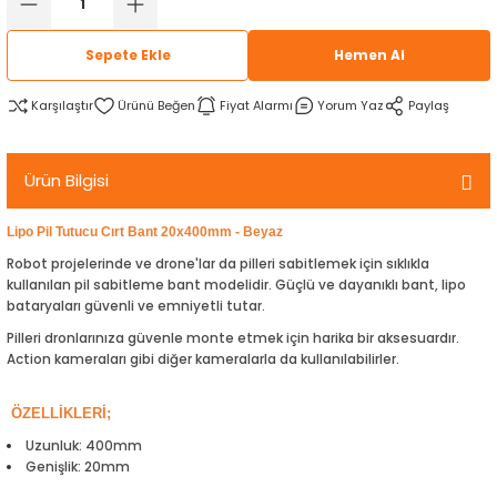
rtlar
arları
lzemeleri
Özel Filamentler
Sepete Ekle
Hemen Al
ents
elenoid Valf)
ı
Karşılaştır
Fiyat Alarmı
Yorum Yaz
Paylaş
s
rleri
arı
Ürün Bilgisi
Lipo Pil Tutucu Cırt Bant 20x400mm - Beyaz
Robot projelerinde ve drone'lar da pilleri sabitlemek için sıklıkla
kullanılan pil sabitleme bant modelidir. Güçlü ve dayanıklı bant, lipo
rler
bataryaları güvenli ve emniyetli tutar.
Pilleri dronlarınıza güvenle monte etmek için harika bir aksesuardır.
i
Action kameraları gibi diğer kameralarla da kullanılabilirler.
yucu Sensörler
ÖZELLİKLERİ;
Uzunluk: 400mm
i
reler
Genişlik: 20mm