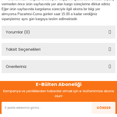
vermeden önce ürün sayfasında yer alan kargo süreçlerine dikkat ediniz.
Eğer ürün sayfasında kargolama süreciyle ilgili ekstra bir bilgi yer
almıyorsa Pazartesi-Cuma günleri saat 15.00 a kadar verdiğiniz
siparişleriniz aynı gün kargoya teslim edilmektedir.
Yorumlar (0)
Taksit Seçenekleri
Bu ürüne ilk yorumu siz yapın!
Önerileriniz
Yorum Yaz
Bu ürünün fiyat bilgisi, resim, ürün açıklamalarında ve diğer
E-Bülten Aboneliği
konularda yetersiz gördüğünüz noktaları öneri formunu
kullanarak tarafımıza iletebilirsiniz.
Kampanya ve yeniliklerden haberdar olmak için e-bültenimize abone
Görüş ve önerileriniz için teşekkür ederiz.
olun!
Ürün resmi kalitesiz, bozuk veya görüntülenemiyor.
GÖNDER
Ürün açıklamasında eksik bilgiler bulunuyor.