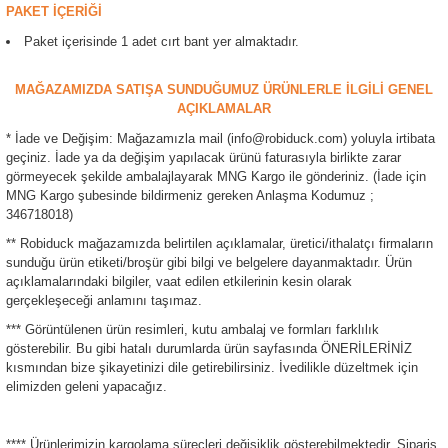
PAKET İÇERİĞİ
ensörleri
Paket içerisinde 1 adet cırt bant yer almaktadır.
Sensörleri
r
MAĞAZAMIZDA SATIŞA SUNDUĞUMUZ ÜRÜNLERLE İLGİLİ GENEL
AÇIKLAMALAR
e
* İade ve Değişim: Mağazamızla mail (info@robiduck.com) yoluyla irtibata
geçiniz. İade ya da değişim yapılacak ürünü faturasıyla birlikte zarar
görmeyecek şekilde ambalajlayarak MNG Kargo ile gönderiniz. (İade için
MNG Kargo şubesinde bildirmeniz gereken Anlaşma Kodumuz ;
346718018)
** Robiduck mağazamızda belirtilen açıklamalar, üretici/ithalatçı firmaların
sunduğu ürün etiketi/broşür gibi bilgi ve belgelere dayanmaktadır. Ürün
açıklamalarındaki bilgiler, vaat edilen etkilerinin kesin olarak
gerçekleşeceği anlamını taşımaz.
*** Görüntülenen ürün resimleri, kutu ambalaj ve formları farklılık
gösterebilir. Bu gibi hatalı durumlarda ürün sayfasında ÖNERİLERİNİZ
r Entegreleri
kısmından bize şikayetinizi dile getirebilirsiniz. İvedilikle düzeltmek için
elimizden geleni yapacağız.
**** Ürünlerimizin kargolama süreçleri değişiklik gösterebilmektedir. Sipariş