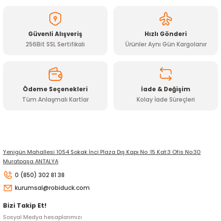
Ürün bilgilerinde hatalar bulunuyor.
Ürün fiyatı diğer sitelerden daha pahalı.
Güvenli Alışveriş
Hızlı Gönderi
Bu ürüne benzer farklı alternatifler olmalı.
256Bit SSL Sertifikalı
Ürünler Aynı Gün Kargolanır
Ödeme Seçenekleri
İade & Değişim
Tüm Anlaşmalı Kartlar
Kolay İade Süreçleri
Gönder
Yenigün Mahallesi 1054 Sokak İnci Plaza Dış Kapı No :15 Kat:3 Ofis No:30
Muratpaşa ANTALYA
0 (850) 302 81 38
kurumsal@robiduck.com
Bizi Takip Et!
Sosyal Medya hesaplarımızı