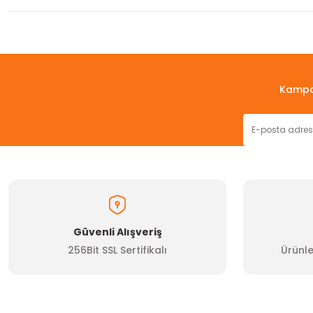
Bu ürünün fiyat bilgisi, resim, ürün açıklamalarında ve diğer konul
Görüş ve önerileriniz için teşekkür ederiz.
Ürün resmi kalitesiz, bozuk veya görüntülenemiyor.
Kampan
Ürün açıklamasında eksik bilgiler bulunuyor.
Ürün bilgilerinde hatalar bulunuyor.
Ürün fiyatı diğer sitelerden daha pahalı.
Bu ürüne benzer farklı alternatifler olmalı.
Güvenli Alışveriş
256Bit SSL Sertifikalı
Ürünle