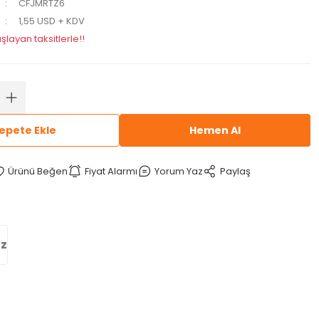
CFJMRTZ6
1,55 USD + KDV
şlayan taksitlerle!!
epete Ekle
Hemen Al
Fiyat Alarmı
Yorum Yaz
Paylaş
iz