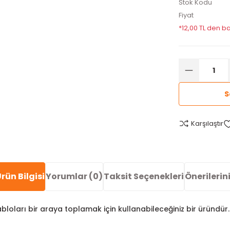
Stok Kodu
Fiyat
*12,00 TL den ba
S
Karşılaştır
rün Bilgisi
Yorumlar (0)
Taksit Seçenekleri
Önerilerin
loları bir araya toplamak için kullanabileceğiniz bir üründür.