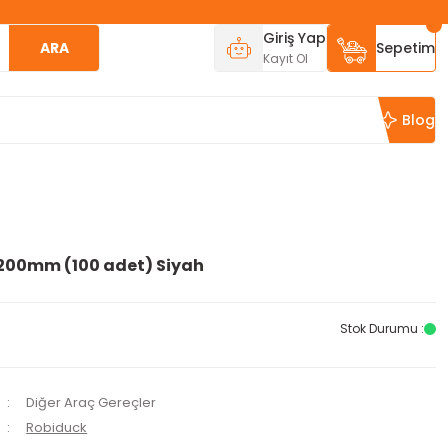
Giriş Yap
ARA
Sepetim
Kayıt Ol
Blog
 200mm (100 adet) Siyah
Stok Durumu :
Diğer Araç Gereçler
Robiduck