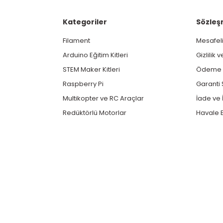
Kategoriler
Sözleş
Filament
Mesafeli
Arduino Eğitim Kitleri
Gizlilik 
STEM Maker Kitleri
Ödeme v
Raspberry Pi
Garanti 
Multikopter ve RC Araçlar
İade ve İ
Redüktörlü Motorlar
Havale B