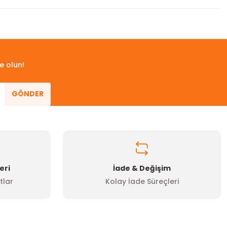
 iletebilirsiniz.
e olun!
GÖNDER
eri
İade & Değişim
tlar
Kolay İade Süreçleri