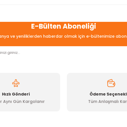
arda yetersiz gördüğünüz noktaları öneri formunu kullanarak tarafımıza
Bu ürüne ilk yorumu siz yapın!
E-Bülten Aboneliği
ya ve yeniliklerden haberdar olmak için e-bültenimize abon
Yorum Yaz
Hızlı Gönderi
Ödeme Seçenekl
r Aynı Gün Kargolanır
Tüm Anlaşmalı Kar
Gönder