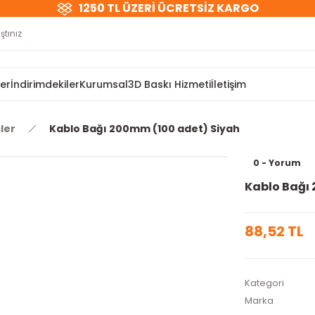
1250 TL ÜZERİ ÜCRETSİZ KARGO
ler
İndirimdekiler
Kurumsal
3D Baskı Hizmeti
İletişim
ler
Kablo Bağı 200mm (100 adet) Siyah
0 - Yorum
Kablo Bağı
88,52 TL
Kategori
Marka