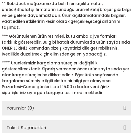
** Robiduck mağazamızda belirtilen açıklamalar,
üretici/ithalatçı firmaların sunduğu ürün etiketi/broşür gibi bilgi
ve belgelere dayanmaktadır. Ürün açıklamalarındaki bilgiler,
vaat edilen etkilerinin kesin olarak gerçekleşeceği anlamını
taşımaz.
*** Görüntülenen ürün resimleri, kutu ambalaj ve formları
farklılık gösterebilir. Bu gibi hatalı durumlarda ürün sayfasında
ÖNERİLERİNİZ kısmından bize şikayetinizi dile getirebilirsiniz.
İvedilikle düzeltmek için elimizden geleni yapacağız.
**** Ürünlerimizin kargolama süreçleri değişiklik
gösterebilmektedir. Sipariş vermeden önce ürün sayfasında yer
alan kargo süreçlerine dikkat ediniz. Eğer ürün sayfasında
kargolama süreciyle ilgili ekstra bir bilgi yer almıyorsa
Pazartesi-Cuma günleri saat 15.00 a kadar verdiğiniz
siparişleriniz aynı gün kargoya teslim edilmektedir.
Yorumlar (0)
Taksit Seçenekleri
Bu ürüne ilk yorumu siz yapın!