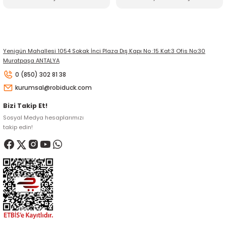
Gönder
Yenigün Mahallesi 1054 Sokak İnci Plaza Dış Kapı No :15 Kat:3 Ofis No:30
Muratpaşa ANTALYA
0 (850) 302 81 38
kurumsal@robiduck.com
Bizi Takip Et!
Sosyal Medya hesaplarımızı
takip edin!