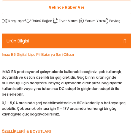
rtlar
arları
lzemeleri
Özel Filamentler
Gelince Haber Ver
Karşılaştır
Fiyat Alarmı
Yorum Yaz
Paylaş
ents
elenoid Valf)
ı
s
rleri
arı
Ürün Bilgisi
Imax B6 Digital Lipo Pil Batarya Şarj Cihazı
iMAX B6 profesyonel çalışmalarda kullanabileceğiniz, çok kullanışlı,
dayanıklı ve üstün özellikli bir şarj aletidir. Güç birimi ürün içinde
rler
bulunduğu için adaptöre ihtiyaç duymadan direk prize bağlayarak
kullanılabilir veya yine istenirse DC adaptör girişinden adaptör ile
i
beslenebilir.
0,1 - 5,0A arasında şarj edebilmektedir ve 6S'a kadar lipo batarya şarj
yucu Sensörler
edebilir. Çok esnek olması için 11 ~ 18V arasında herhangi bir güç
kaynağıyla güç sağlayabilirsiniz.
i
reler
ÖZELLİKLERİ & BOYUTLARI