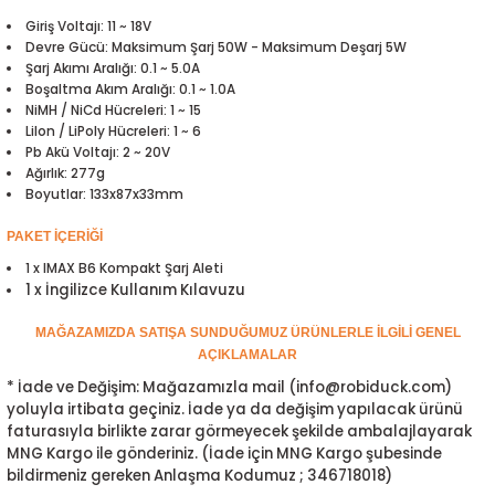
ensörleri
Giriş Voltajı: 11 ~ 18V
Devre Gücü: Maksimum Şarj 50W - Maksimum Deşarj 5W
Şarj Akımı Aralığı: 0.1 ~ 5.0A
Sensörleri
r
Boşaltma Akım Aralığı: 0.1 ~ 1.0A
NiMH / NiCd Hücreleri: 1 ~ 15
e
LiIon / LiPoly Hücreleri: 1 ~ 6
Pb Akü Voltajı: 2 ~ 20V
Ağırlık: 277g
Boyutlar: 133x87x33mm
PAKET İÇERİĞİ
1 x IMAX B6 Kompakt Şarj Aleti
1 x İngilizce Kullanım Kılavuzu
MAĞAZAMIZDA SATIŞA SUNDUĞUMUZ ÜRÜNLERLE İLGİLİ GENEL
AÇIKLAMALAR
* İade ve Değişim: Mağazamızla mail (info@robiduck.com)
r Entegreleri
yoluyla irtibata geçiniz. İade ya da değişim yapılacak ürünü
faturasıyla birlikte zarar görmeyecek şekilde ambalajlayarak
MNG Kargo ile gönderiniz. (İade için MNG Kargo şubesinde
bildirmeniz gereken Anlaşma Kodumuz ; 346718018)