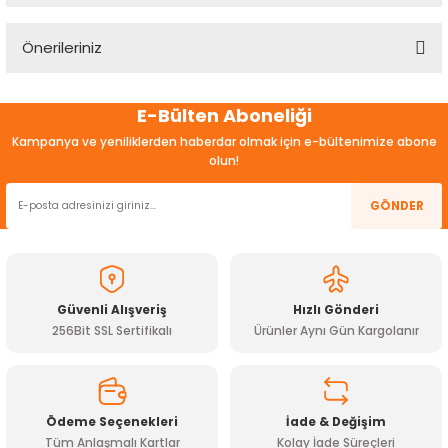
Önerileriniz
Yorum Yaz
Bu ürünün fiyat bilgisi, resim, ürün açıklamalarında ve diğer
E-Bülten Aboneliği
konularda yetersiz gördüğünüz noktaları öneri formunu
kullanarak tarafımıza iletebilirsiniz.
Kampanya ve yeniliklerden haberdar olmak için e-bültenimize abone
Görüş ve önerileriniz için teşekkür ederiz.
olun!
Ürün resmi kalitesiz, bozuk veya görüntülenemiyor.
GÖNDER
Ürün açıklamasında eksik bilgiler bulunuyor.
Ürün bilgilerinde hatalar bulunuyor.
Ürün fiyatı diğer sitelerden daha pahalı.
Güvenli Alışveriş
Hızlı Gönderi
Bu ürüne benzer farklı alternatifler olmalı.
256Bit SSL Sertifikalı
Ürünler Aynı Gün Kargolanır
Ödeme Seçenekleri
İade & Değişim
Tüm Anlaşmalı Kartlar
Kolay İade Süreçleri