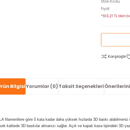
Stok Kodu
Fiyat
*103,21 TL den b
Karşılaştır
rün Bilgisi
Yorumlar (0)
Taksit Seçenekleri
Önerilerin
ilamentlere göre 5 kata kadar daha yüksek hızlarda 3D baskı alabilmeniz için
k kalitede 3D baskılar almanızı sağlar. Açık ve kapalı kasa tipindeki 3D yaz