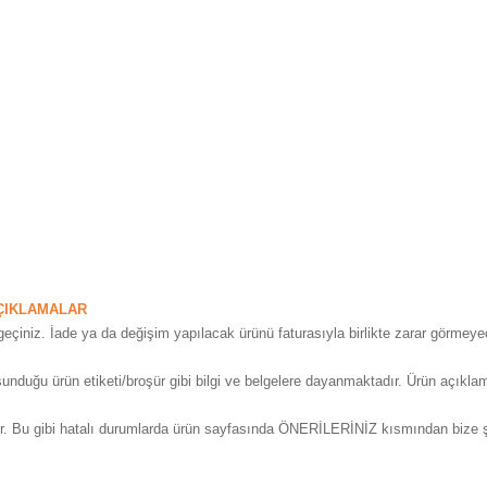
ÇIKLAMALAR
geçiniz. İade ya da değişim yapılacak ürünü faturasıyla birlikte zarar görme
sunduğu ürün etiketi/broşür gibi bilgi ve belgelere dayanmaktadır. Ürün açıklama
lir. Bu gibi hatalı durumlarda ürün sayfasında ÖNERİLERİNİZ kısmından bize şika