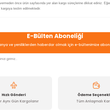
ş vermeden önce ürün sayfasında yer alan kargo süreçlerine dikkat ediniz. Eğer 
 kargoya teslim edilmektedir.
arda yetersiz gördüğünüz noktaları öneri formunu kullanarak tarafımıza
Bu ürüne ilk yorumu siz yapın!
E-Bülten Aboneliği
ya ve yeniliklerden haberdar olmak için e-bültenimize abon
Yorum Yaz
Hızlı Gönderi
Ödeme Seçenekl
r Aynı Gün Kargolanır
Tüm Anlaşmalı Kar
Gönder