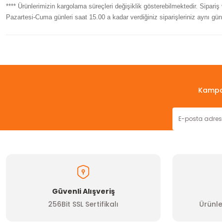
**** Ürünlerimizin kargolama süreçleri değişiklik gösterebilmektedir. Sipari
Pazartesi-Cuma günleri saat 15.00 a kadar verdiğiniz siparişleriniz aynı gün
Bu ürünün fiyat bilgisi, resim, ürün açıklamalarında ve diğer konul
Görüş ve önerileriniz için teşekkür ederiz.
Ürün resmi kalitesiz, bozuk veya görüntülenemiyor.
Kampan
Ürün açıklamasında eksik bilgiler bulunuyor.
Ürün bilgilerinde hatalar bulunuyor.
Ürün fiyatı diğer sitelerden daha pahalı.
Bu ürüne benzer farklı alternatifler olmalı.
Güvenli Alışveriş
256Bit SSL Sertifikalı
Ürünle