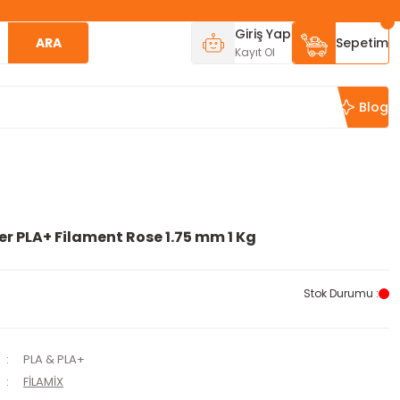
Giriş Yap
ARA
Sepetim
Kayıt Ol
Blog
er PLA+ Filament Rose 1.75 mm 1 Kg
Stok Durumu :
PLA & PLA+
FİLAMİX