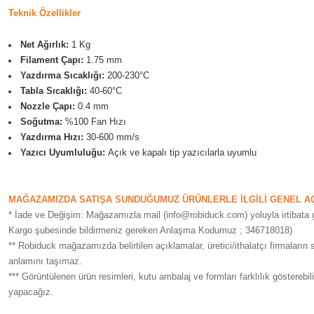
Teknik Özellikler
Net Ağırlık:
1 Kg
Filament Çapı:
1.75 mm
Yazdırma Sıcaklığı:
200-230°C
Tabla Sıcaklığı:
40-60°C
Nozzle Çapı:
0.4 mm
Soğutma:
%100 Fan Hızı
Yazdırma Hızı:
30-600 mm/s
Yazıcı Uyumluluğu:
Açık ve kapalı tip yazıcılarla uyumlu
MAĞAZAMIZDA SATIŞA SUNDUĞUMUZ ÜRÜNLERLE İLGİLİ GENEL A
* İade ve Değişim: Mağazamızla mail (info@robiduck.com) yoluyla irtibata 
Kargo şubesinde bildirmeniz gereken Anlaşma Kodumuz ; 346718018)
** Robiduck mağazamızda belirtilen açıklamalar, üretici/ithalatçı firmaların 
anlamını taşımaz.
*** Görüntülenen ürün resimleri, kutu ambalaj ve formları farklılık gösterebi
yapacağız.