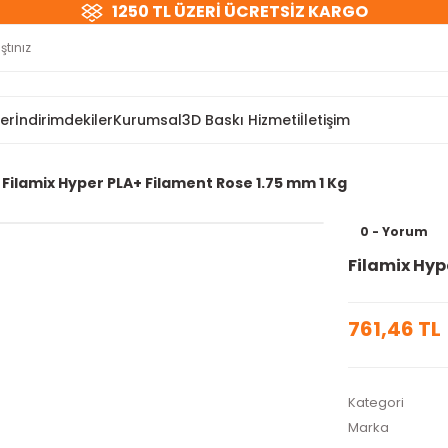
1250 TL ÜZERİ ÜCRETSİZ KARGO
ler
İndirimdekiler
Kurumsal
3D Baskı Hizmeti
İletişim
Filamix Hyper PLA+ Filament Rose 1.75 mm 1 Kg
0 - Yorum
Filamix Hyp
761,46 TL
Kategori
Marka