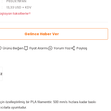
P6SUX78FAN
13,33 USD + KDV
aşlayan taksitlerle!!
Gelince Haber Ver
Fiyat Alarmı
Yorum Yaz
Paylaş
iz
 özelleştirilmiş bir PLA filamenttir. 500 mm/s hızlara kadar baskı
ıcılarla uyumludur.