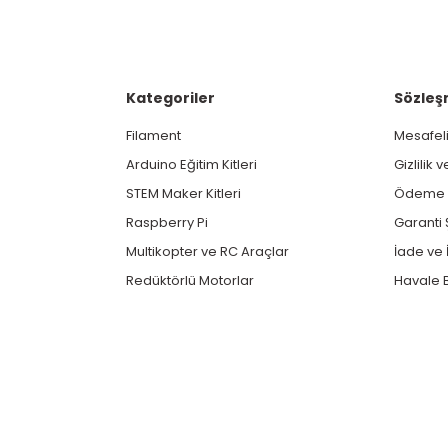
Kategoriler
Sözleş
Filament
Mesafeli
Arduino Eğitim Kitleri
Gizlilik 
STEM Maker Kitleri
Ödeme v
Raspberry Pi
Garanti 
Multikopter ve RC Araçlar
İade ve İ
Redüktörlü Motorlar
Havale B