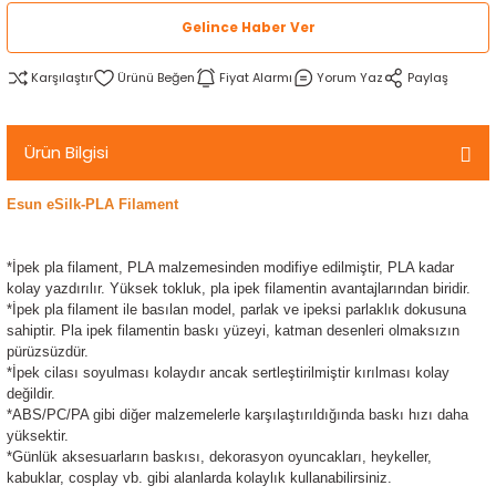
rtlar
arları
lzemeleri
Özel Filamentler
Gelince Haber Ver
Karşılaştır
Fiyat Alarmı
Yorum Yaz
Paylaş
ents
elenoid Valf)
ı
s
rleri
arı
Ürün Bilgisi
Esun eSilk-PLA Filament
*İpek pla filament, PLA malzemesinden modifiye edilmiştir, PLA kadar
kolay yazdırılır. Yüksek tokluk, pla ipek filamentin avantajlarından biridir.
rler
*İpek pla filament ile basılan model, parlak ve ipeksi parlaklık dokusuna
sahiptir. Pla ipek filamentin baskı yüzeyi, katman desenleri olmaksızın
i
pürüzsüzdür.
*İpek cilası soyulması kolaydır ancak sertleştirilmiştir kırılması kolay
değildir.
yucu Sensörler
*ABS/PC/PA gibi diğer malzemelerle karşılaştırıldığında baskı hızı daha
yüksektir.
*Günlük aksesuarların baskısı, dekorasyon oyuncakları, heykeller,
i
reler
kabuklar, cosplay vb. gibi alanlarda kolaylık kullanabilirsiniz.