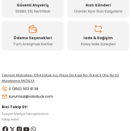
Güvenli Alışveriş
Hızlı Gönderi
Bu ürüne benzer farklı alternatifler olmalı.
256Bit SSL Sertifikalı
Ürünler Aynı Gün Kargolanır
Ödeme Seçenekleri
İade & Değişim
Tüm Anlaşmalı Kartlar
Kolay İade Süreçleri
Gönder
Yenigün Mahallesi 1054 Sokak İnci Plaza Dış Kapı No :15 Kat:3 Ofis No:30
Muratpaşa ANTALYA
0 (850) 302 81 38
kurumsal@robiduck.com
Bizi Takip Et!
Sosyal Medya hesaplarımızı
takip edin!