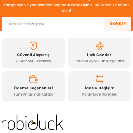
kullanarak tarafımıza iletebilirsiniz.
Kampanya ve yeniliklerden haberdar olmak için e-bültenimize abone
Görüş ve önerileriniz için teşekkür ederiz.
olun!
Ürün resmi kalitesiz, bozuk veya görüntülenemiyor.
GÖNDER
Ürün açıklamasında eksik bilgiler bulunuyor.
Ürün bilgilerinde hatalar bulunuyor.
Ürün fiyatı diğer sitelerden daha pahalı.
Güvenli Alışveriş
Hızlı Gönderi
Bu ürüne benzer farklı alternatifler olmalı.
256Bit SSL Sertifikalı
Ürünler Aynı Gün Kargolanır
Ödeme Seçenekleri
İade & Değişim
Tüm Anlaşmalı Kartlar
Kolay İade Süreçleri
Gönder