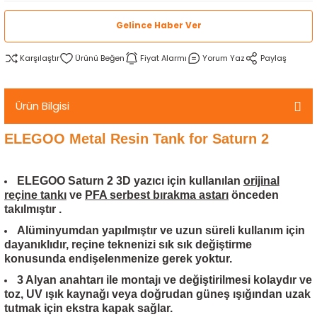
rtlar
arları
lzemeleri
Özel Filamentler
Gelince Haber Ver
ents
elenoid Valf)
ı
Karşılaştır
Fiyat Alarmı
Yorum Yaz
Paylaş
s
rleri
arı
Ürün Bilgisi
ELEGOO Metal Resin Tank for Saturn 2
ELEGOO Saturn 2
3D yazıcı için kullanılan
orijinal
rler
reçine tankı
ve
PFA serbest bırakma astarı
önceden
takılmıştır .
i
Alüminyumdan yapılmıştır ve uzun süreli kullanım için
dayanıklıdır, reçine teknenizi sık sık değiştirme
konusunda endişelenmenize gerek yoktur.
yucu Sensörler
3 Alyan anahtarı ile montajı ve değiştirilmesi kolaydır ve
toz, UV ışık kaynağı veya doğrudan güneş ışığından uzak
i
reler
tutmak için ekstra kapak sağlar.