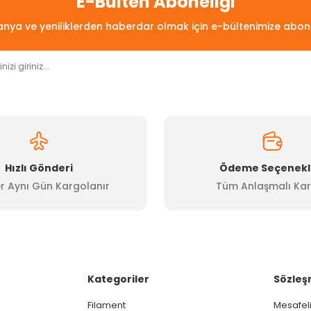
E-Bülten Aboneliği
ya ve yeniliklerden haberdar olmak için e-bültenimize abon
Yorum Yaz
Hızlı Gönderi
Ödeme Seçenekl
r Aynı Gün Kargolanır
Tüm Anlaşmalı Kar
Gönder
Kategoriler
Sözleş
Filament
Mesafeli