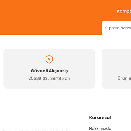
Ürün resmi kalitesiz, bozuk veya görüntülenemiyor.
Kampan
Ürün açıklamasında eksik bilgiler bulunuyor.
Ürün bilgilerinde hatalar bulunuyor.
Ürün fiyatı diğer sitelerden daha pahalı.
Bu ürüne benzer farklı alternatifler olmalı.
Güvenli Alışveriş
256Bit SSL Sertifikalı
Ürünle
Kurumsal
Hakkımızda