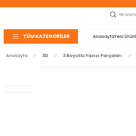
TÜM KATEGORİLER
Anasayfa
Yeni Ürün
Anasayfa
3D
3 Boyutlu Yazıcı Parçaları