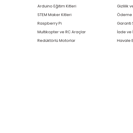
Arduino Eğitim Kitleri
Gizlilik 
STEM Maker Kitleri
Ödeme v
Raspberry Pi
Garanti 
Multikopter ve RC Araçlar
İade ve İ
Redüktörlü Motorlar
Havale B