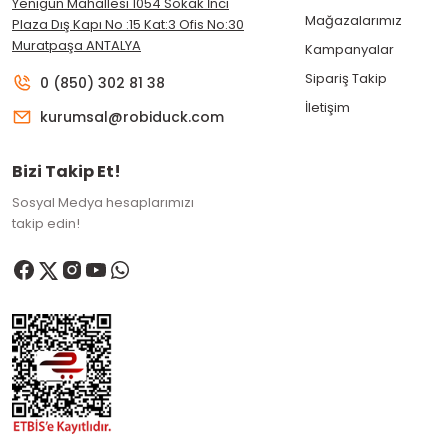
Yenigün Mahallesi 1054 Sokak İnci
Mağazalarımız
Plaza Dış Kapı No :15 Kat:3 Ofis No:30
Muratpaşa ANTALYA
Kampanyalar
Sipariş Takip
0 (850) 302 81 38
İletişim
kurumsal@robiduck.com
Bizi Takip Et!
Sosyal Medya hesaplarımızı
takip edin!