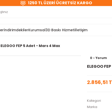
1250 TL ÜZERİ ÜCRETSİZ KARGO
ler
İndirimdekiler
Kurumsal
3D Baskı Hizmeti
İletişim
ELEGOO FEP 5 Adet - Mars 4 Max
0 - Yorum
ELEGOO FEP 
2.856,51 T
Kategori
Marka