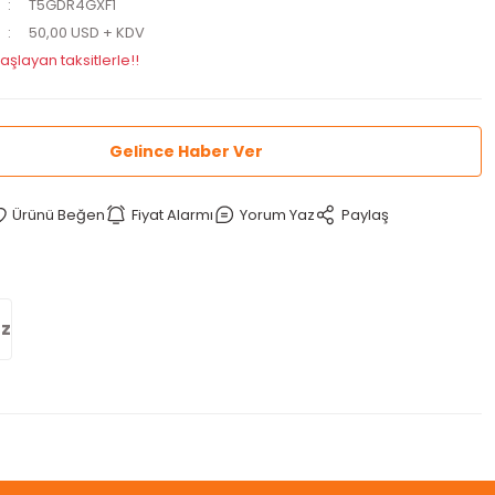
T5GDR4GXF1
50,00 USD + KDV
aşlayan taksitlerle!!
Gelince Haber Ver
Fiyat Alarmı
Yorum Yaz
Paylaş
iz
 iletebilirsiniz.