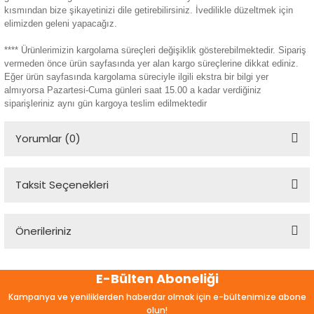
kısmından bize şikayetinizi dile getirebilirsiniz. İvedilikle düzeltmek için
elimizden geleni yapacağız.
**** Ürünlerimizin kargolama süreçleri değişiklik gösterebilmektedir. Sipariş
vermeden önce ürün sayfasında yer alan kargo süreçlerine dikkat ediniz.
Eğer ürün sayfasında kargolama süreciyle ilgili ekstra bir bilgi yer
almıyorsa Pazartesi-Cuma günleri saat 15.00 a kadar verdiğiniz
siparişleriniz aynı gün kargoya teslim edilmektedir
Yorumlar (0)
Taksit Seçenekleri
Bu ürüne ilk yorumu siz yapın!
Önerileriniz
Yorum Yaz
Bu ürünün fiyat bilgisi, resim, ürün açıklamalarında ve diğer
E-Bülten Aboneliği
konularda yetersiz gördüğünüz noktaları öneri formunu
kullanarak tarafımıza iletebilirsiniz.
Kampanya ve yeniliklerden haberdar olmak için e-bültenimize abone
Görüş ve önerileriniz için teşekkür ederiz.
olun!