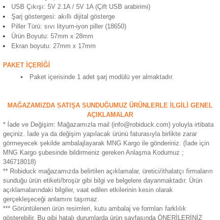
USB Çıkışı: 5V 2.1A / 5V 1A (Çift USB arabirimi)
ensörleri
Şarj göstergesi: akıllı dijital gösterge
Piller Türü: sıvı lityum-iyon piller (18650)
Sensörleri
r
Ürün Boyutu: 57mm x 28mm
Ekran boyutu: 27mm x 17mm
e
PAKET İÇERİĞİ
Paket içerisinde 1 adet şarj modülü yer almaktadır.
MAĞAZAMIZDA SATIŞA SUNDUĞUMUZ ÜRÜNLERLE İLGİLİ GENEL
AÇIKLAMALAR
* İade ve Değişim: Mağazamızla mail (info@robiduck.com) yoluyla irtibata
geçiniz. İade ya da değişim yapılacak ürünü faturasıyla birlikte zarar
görmeyecek şekilde ambalajlayarak MNG Kargo ile gönderiniz. (İade için
MNG Kargo şubesinde bildirmeniz gereken Anlaşma Kodumuz ;
346718018)
** Robiduck mağazamızda belirtilen açıklamalar, üretici/ithalatçı firmaların
r Entegreleri
sunduğu ürün etiketi/broşür gibi bilgi ve belgelere dayanmaktadır. Ürün
açıklamalarındaki bilgiler, vaat edilen etkilerinin kesin olarak
gerçekleşeceği anlamını taşımaz.
*** Görüntülenen ürün resimleri, kutu ambalaj ve formları farklılık
gösterebilir. Bu gibi hatalı durumlarda ürün sayfasında ÖNERİLERİNİZ