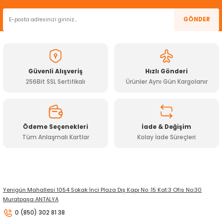
Ürün resmi kalitesiz, bozuk veya görüntülenemiyor.
GÖNDER
Ürün açıklamasında eksik bilgiler bulunuyor.
Ürün bilgilerinde hatalar bulunuyor.
Ürün fiyatı diğer sitelerden daha pahalı.
Güvenli Alışveriş
Hızlı Gönderi
Bu ürüne benzer farklı alternatifler olmalı.
256Bit SSL Sertifikalı
Ürünler Aynı Gün Kargolanır
Ödeme Seçenekleri
İade & Değişim
Tüm Anlaşmalı Kartlar
Kolay İade Süreçleri
Gönder
Yenigün Mahallesi 1054 Sokak İnci Plaza Dış Kapı No :15 Kat:3 Ofis No:30
Muratpaşa ANTALYA
0 (850) 302 81 38