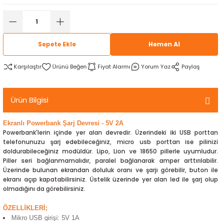
rtlar
arları
lzemeleri
Özel Filamentler
ents
elenoid Valf)
ı
Sepete Ekle
Hemen Al
s
rleri
arı
Karşılaştır
Fiyat Alarmı
Yorum Yaz
Paylaş
Ürün Bilgisi
Ekranlı Powerbank Şarj Devresi - 5V 2A
rler
Powerbank'lerin içinde yer alan devredir. Üzerindeki iki USB porttan
telefonunuzu şarj edebileceğiniz, micro usb porttan ise pilinizi
doldurabileceğiniz modüldür. Lipo, Lion ve 18650 pillerle uyumludur.
i
Piller seri bağlanmamalıdır, paralel bağlanarak amper arttırılabilir.
Üzerinde bulunan ekrandan doluluk oranı ve şarjı görebilir, buton ile
ekranı açıp kapatabilirsiniz. Üstelik üzerinde yer alan led ile şarj olup
yucu Sensörler
olmadığını da görebilirsiniz.
i
reler
ÖZELLİKLERİ;
Mikro USB girişi: 5V 1A