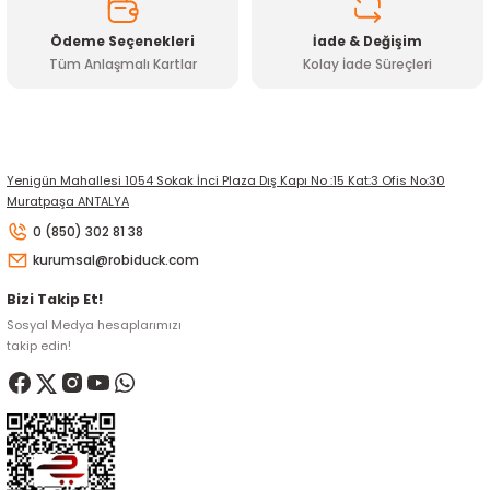
Ödeme Seçenekleri
İade & Değişim
Tüm Anlaşmalı Kartlar
Kolay İade Süreçleri
Gönder
Yenigün Mahallesi 1054 Sokak İnci Plaza Dış Kapı No :15 Kat:3 Ofis No:30
Muratpaşa ANTALYA
0 (850) 302 81 38
kurumsal@robiduck.com
Bizi Takip Et!
Sosyal Medya hesaplarımızı
takip edin!