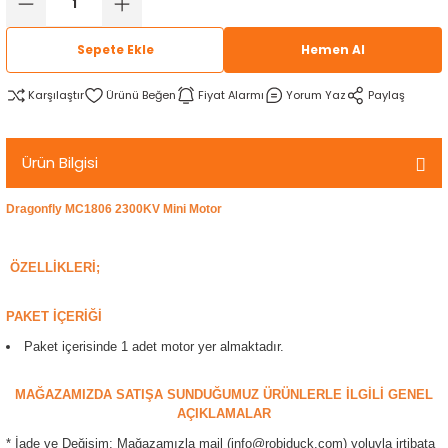
rtlar
arları
lzemeleri
Özel Filamentler
Sepete Ekle
Hemen Al
ents
elenoid Valf)
ı
Karşılaştır
Fiyat Alarmı
Yorum Yaz
Paylaş
s
rleri
arı
Ürün Bilgisi
Dragonfly MC1806 2300KV Mini Motor
rler
ÖZELLİKLERİ;
i
PAKET İÇERİĞİ
Paket içerisinde 1 adet motor yer almaktadır.
yucu Sensörler
MAĞAZAMIZDA SATIŞA SUNDUĞUMUZ ÜRÜNLERLE İLGİLİ GENEL
AÇIKLAMALAR
i
reler
* İade ve Değişim: Mağazamızla mail (info@robiduck.com) yoluyla irtibata