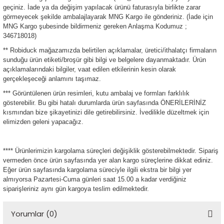
geçiniz. İade ya da değişim yapılacak ürünü faturasıyla birlikte zarar
ensörleri
görmeyecek şekilde ambalajlayarak MNG Kargo ile gönderiniz. (İade için
MNG Kargo şubesinde bildirmeniz gereken Anlaşma Kodumuz ;
Sensörleri
r
346718018)
** Robiduck mağazamızda belirtilen açıklamalar, üretici/ithalatçı firmaların
e
sunduğu ürün etiketi/broşür gibi bilgi ve belgelere dayanmaktadır. Ürün
açıklamalarındaki bilgiler, vaat edilen etkilerinin kesin olarak
gerçekleşeceği anlamını taşımaz.
*** Görüntülenen ürün resimleri, kutu ambalaj ve formları farklılık
gösterebilir. Bu gibi hatalı durumlarda ürün sayfasında ÖNERİLERİNİZ
kısmından bize şikayetinizi dile getirebilirsiniz. İvedilikle düzeltmek için
elimizden geleni yapacağız.
**** Ürünlerimizin kargolama süreçleri değişiklik gösterebilmektedir. Sipariş
vermeden önce ürün sayfasında yer alan kargo süreçlerine dikkat ediniz.
Eğer ürün sayfasında kargolama süreciyle ilgili ekstra bir bilgi yer
r Entegreleri
almıyorsa Pazartesi-Cuma günleri saat 15.00 a kadar verdiğiniz
siparişleriniz aynı gün kargoya teslim edilmektedir.
Yorumlar (0)