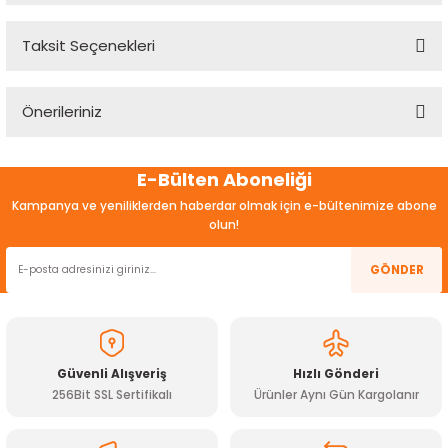
Taksit Seçenekleri
Bu ürüne ilk yorumu siz yapın!
Önerileriniz
Yorum Yaz
Bu ürünün fiyat bilgisi, resim, ürün açıklamalarında ve diğer
E-Bülten Aboneliği
konularda yetersiz gördüğünüz noktaları öneri formunu
kullanarak tarafımıza iletebilirsiniz.
Kampanya ve yeniliklerden haberdar olmak için e-bültenimize abone
Görüş ve önerileriniz için teşekkür ederiz.
olun!
Ürün resmi kalitesiz, bozuk veya görüntülenemiyor.
GÖNDER
Ürün açıklamasında eksik bilgiler bulunuyor.
Ürün bilgilerinde hatalar bulunuyor.
Ürün fiyatı diğer sitelerden daha pahalı.
Güvenli Alışveriş
Hızlı Gönderi
Bu ürüne benzer farklı alternatifler olmalı.
256Bit SSL Sertifikalı
Ürünler Aynı Gün Kargolanır