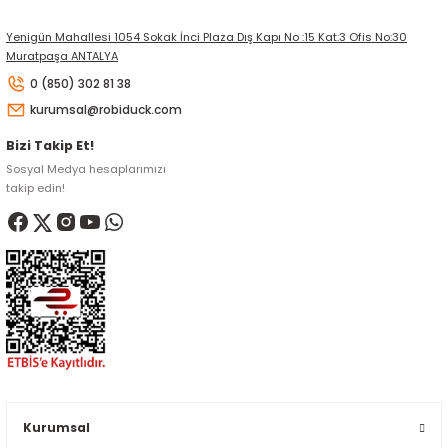
Yenigün Mahallesi 1054 Sokak İnci Plaza Dış Kapı No :15 Kat:3 Ofis No:30
Muratpaşa ANTALYA
0 (850) 302 81 38
kurumsal@robiduck.com
Bizi Takip Et!
Sosyal Medya hesaplarımızı
takip edin!
Kurumsal