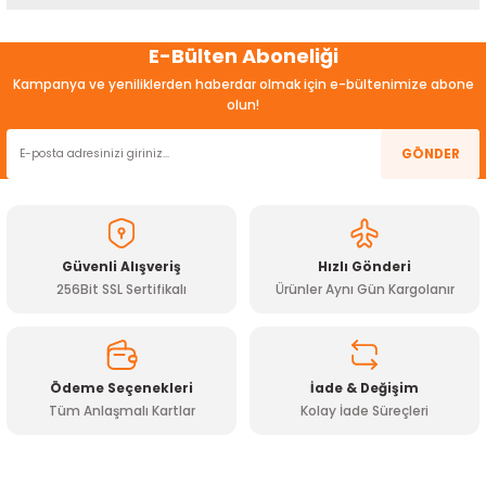
ensörleri
Bu ürünün fiyat bilgisi, resim, ürün açıklamalarında ve diğer
E-Bülten Aboneliği
konularda yetersiz gördüğünüz noktaları öneri formunu
Sensörleri
r
kullanarak tarafımıza iletebilirsiniz.
Kampanya ve yeniliklerden haberdar olmak için e-bültenimize abone
Görüş ve önerileriniz için teşekkür ederiz.
olun!
e
Ürün resmi kalitesiz, bozuk veya görüntülenemiyor.
GÖNDER
Ürün açıklamasında eksik bilgiler bulunuyor.
Ürün bilgilerinde hatalar bulunuyor.
Ürün fiyatı diğer sitelerden daha pahalı.
Güvenli Alışveriş
Hızlı Gönderi
Bu ürüne benzer farklı alternatifler olmalı.
256Bit SSL Sertifikalı
Ürünler Aynı Gün Kargolanır
Ödeme Seçenekleri
İade & Değişim
r Entegreleri
Tüm Anlaşmalı Kartlar
Kolay İade Süreçleri
Gönder