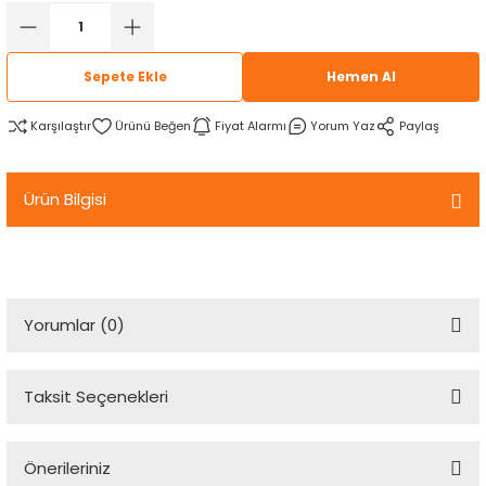
rtlar
arları
lzemeleri
Özel Filamentler
Sepete Ekle
Hemen Al
ents
elenoid Valf)
ı
Karşılaştır
Fiyat Alarmı
Yorum Yaz
Paylaş
s
rleri
arı
Ürün Bilgisi
rler
Yorumlar (0)
i
Taksit Seçenekleri
yucu Sensörler
Bu ürüne ilk yorumu siz yapın!
i
reler
Önerileriniz
Yorum Yaz