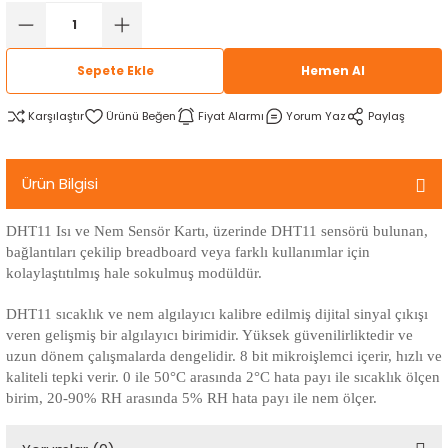
rtlar
arları
lzemeleri
Özel Filamentler
Sepete Ekle
Hemen Al
ents
elenoid Valf)
ı
Karşılaştır
Fiyat Alarmı
Yorum Yaz
Paylaş
s
rleri
arı
Ürün Bilgisi
DHT11 Isı ve Nem Sensör Kartı, üzerinde DHT11 sensörü bulunan,
bağlantıları çekilip breadboard veya farklı kullanımlar için
rler
kolaylaştıtılmış hale sokulmuş modüldür.
DHT11 sıcaklık ve nem algılayıcı kalibre edilmiş dijital sinyal çıkışı
i
veren gelişmiş bir algılayıcı birimidir. Yüksek güvenilirliktedir ve
uzun dönem çalışmalarda dengelidir. 8 bit mikroişlemci içerir, hızlı ve
yucu Sensörler
kaliteli tepki verir. 0 ile 50°C arasında 2°C hata payı ile sıcaklık ölçen
birim, 20-90% RH arasında 5% RH hata payı ile nem ölçer.
i
reler