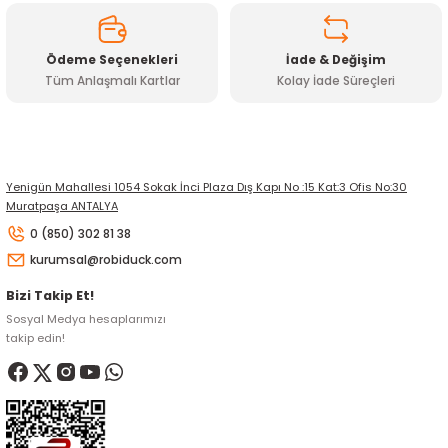
Ödeme Seçenekleri
İade & Değişim
Tüm Anlaşmalı Kartlar
Kolay İade Süreçleri
Gönder
Yenigün Mahallesi 1054 Sokak İnci Plaza Dış Kapı No :15 Kat:3 Ofis No:30
Muratpaşa ANTALYA
0 (850) 302 81 38
kurumsal@robiduck.com
Bizi Takip Et!
Sosyal Medya hesaplarımızı
takip edin!