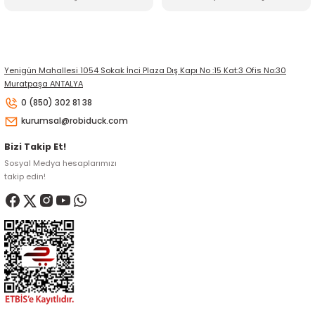
Gönder
Yenigün Mahallesi 1054 Sokak İnci Plaza Dış Kapı No :15 Kat:3 Ofis No:30
Muratpaşa ANTALYA
0 (850) 302 81 38
kurumsal@robiduck.com
Bizi Takip Et!
Sosyal Medya hesaplarımızı
takip edin!