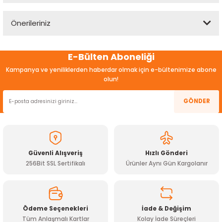
Önerileriniz
Yorum Yaz
Bu ürünün fiyat bilgisi, resim, ürün açıklamalarında ve diğer
E-Bülten Aboneliği
konularda yetersiz gördüğünüz noktaları öneri formunu
kullanarak tarafımıza iletebilirsiniz.
Kampanya ve yeniliklerden haberdar olmak için e-bültenimize abone
Görüş ve önerileriniz için teşekkür ederiz.
olun!
Ürün resmi kalitesiz, bozuk veya görüntülenemiyor.
GÖNDER
Ürün açıklamasında eksik bilgiler bulunuyor.
Ürün bilgilerinde hatalar bulunuyor.
Ürün fiyatı diğer sitelerden daha pahalı.
Güvenli Alışveriş
Hızlı Gönderi
Bu ürüne benzer farklı alternatifler olmalı.
256Bit SSL Sertifikalı
Ürünler Aynı Gün Kargolanır
Ödeme Seçenekleri
İade & Değişim
Tüm Anlaşmalı Kartlar
Kolay İade Süreçleri