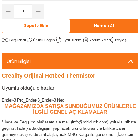
rtlar
arları
lzemeleri
Özel Filamentler
ents
elenoid Valf)
ı
Sepete Ekle
Hemen Al
s
rleri
arı
Karşılaştır
Fiyat Alarmı
Yorum Yaz
Paylaş
Ürün Bilgisi
Creality Orijinal Hotbed Thermistor
rler
Uyumlu olduğu cihazlar:
i
Ender-3 Pro_Ender-3_Ender-3 Neo
MAĞAZAMIZDA SATIŞA SUNDUĞUMUZ ÜRÜNLERLE
İLGİLİ GENEL AÇIKLAMALAR
yucu Sensörler
* İade ve Değişim: Mağazamızla mail (info@robiduck.com) yoluyla irtibata
geçiniz. İade ya da değişim yapılacak ürünü faturasıyla birlikte zarar
i
reler
görmeyecek şekilde ambalajlayarak MNG Kargo ile gönderiniz. (İade için