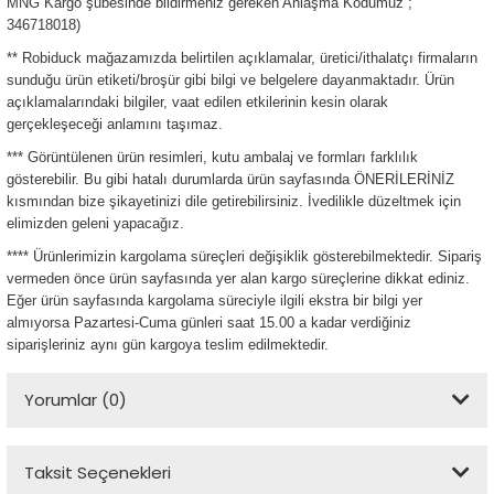
MNG Kargo şubesinde bildirmeniz gereken Anlaşma Kodumuz ;
ensörleri
346718018)
** Robiduck mağazamızda belirtilen açıklamalar, üretici/ithalatçı firmaların
Sensörleri
r
sunduğu ürün etiketi/broşür gibi bilgi ve belgelere dayanmaktadır. Ürün
açıklamalarındaki bilgiler, vaat edilen etkilerinin kesin olarak
gerçekleşeceği anlamını taşımaz.
e
*** Görüntülenen ürün resimleri, kutu ambalaj ve formları farklılık
gösterebilir. Bu gibi hatalı durumlarda ürün sayfasında ÖNERİLERİNİZ
kısmından bize şikayetinizi dile getirebilirsiniz. İvedilikle düzeltmek için
elimizden geleni yapacağız.
**** Ürünlerimizin kargolama süreçleri değişiklik gösterebilmektedir. Sipariş
vermeden önce ürün sayfasında yer alan kargo süreçlerine dikkat ediniz.
Eğer ürün sayfasında kargolama süreciyle ilgili ekstra bir bilgi yer
almıyorsa Pazartesi-Cuma günleri saat 15.00 a kadar verdiğiniz
siparişleriniz aynı gün kargoya teslim edilmektedir.
r Entegreleri
Yorumlar (0)
Taksit Seçenekleri
Bu ürüne ilk yorumu siz yapın!