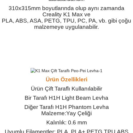
ensörleri
310x315mm boyutlarında olup aynı zamanda
Creality K1 Max ve
Sensörleri
r
PLA, ABS, ASA, PETG, TPU, PC, PA, vb. gibi çoğu
malzemeye uygulanabilir.
e
Ürün Özellikleri
Ürün Çift Taraflı Kullanılabilir
Bir Tarafı H1H Light Beam Levha
Diğer Tarafı H1H Phantom Levha
r Entegreleri
Malzeme:Yay Çeliği
Kalınlık: 0.6 mm
Uyumlu Filamentler: PLA, PLA+,PETG,TPU,ABS