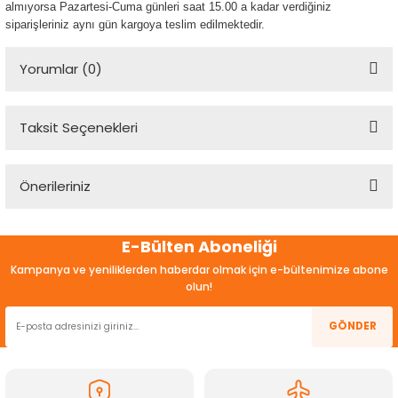
almıyorsa Pazartesi-Cuma günleri saat 15.00 a kadar verdiğiniz
siparişleriniz aynı gün kargoya teslim edilmektedir.
Yorumlar (0)
Taksit Seçenekleri
Bu ürüne ilk yorumu siz yapın!
Önerileriniz
Yorum Yaz
Bu ürünün fiyat bilgisi, resim, ürün açıklamalarında ve diğer
E-Bülten Aboneliği
konularda yetersiz gördüğünüz noktaları öneri formunu
kullanarak tarafımıza iletebilirsiniz.
Kampanya ve yeniliklerden haberdar olmak için e-bültenimize abone
Görüş ve önerileriniz için teşekkür ederiz.
olun!
Ürün resmi kalitesiz, bozuk veya görüntülenemiyor.
GÖNDER
Ürün açıklamasında eksik bilgiler bulunuyor.
Ürün bilgilerinde hatalar bulunuyor.