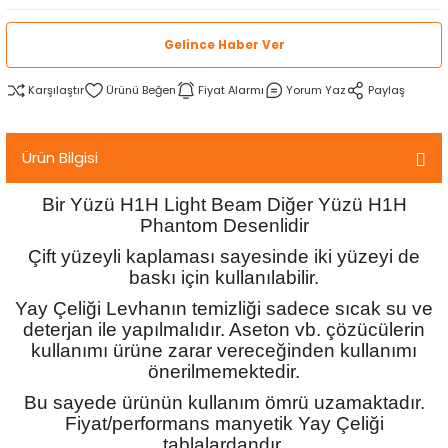
rtlar
arları
lzemeleri
Özel Filamentler
Gelince Haber Ver
ents
elenoid Valf)
ı
Karşılaştır
Fiyat Alarmı
Yorum Yaz
Paylaş
s
rleri
arı
Ürün Bilgisi
Bir Yüzü H1H Light Beam Diğer Yüzü H1H
Phantom Desenlidir
Çift yüzeyli kaplaması sayesinde iki yüzeyi de
rler
baskı için kullanılabilir.
Yay Çeliği Levhanın temizliği sadece sıcak su ve
i
deterjan ile yapılmalıdır. Aseton vb. çözücülerin
kullanımı ürüne zarar vereceğinden kullanımı
yucu Sensörler
önerilmemektedir.
Bu sayede ürünün kullanım ömrü uzamaktadır.
i
reler
Fiyat/performans manyetik Yay Çeliği
tablalardandır.