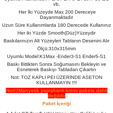
vb.
Her İki Yüzeyde Max 200 Dereceye
Dayanmaktadır
Uzun Süre Kullanımlarda 180 Derecede Kullanınız
Her iki Yüzde Smooth(Düz)Yüzeydir
Baskılarınızın Alt Yüzeyleri Tablanın Desenini Alır
Ölçü:310x315mm
Uyumlu Model:K1Max -Ender3-S1 Ender5-S1
Baskı Bittikten Sonra Soğumasını Bekleyin ve
Esneterek Baskıyı Tabladan Çıkartın
Not: TOZ KAPLI PEI ÜZERİNDE ASETON
KULLANMAYIN !!!!
Not!!!Manyetik yapışkanlı kısmı pakete dahil
değildir
Paket İçeriği