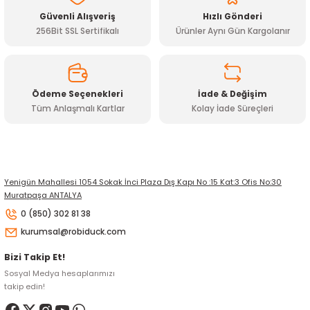
Ürün fiyatı diğer sitelerden daha pahalı.
Güvenli Alışveriş
Hızlı Gönderi
Bu ürüne benzer farklı alternatifler olmalı.
256Bit SSL Sertifikalı
Ürünler Aynı Gün Kargolanır
Ödeme Seçenekleri
İade & Değişim
Tüm Anlaşmalı Kartlar
Kolay İade Süreçleri
Gönder
Yenigün Mahallesi 1054 Sokak İnci Plaza Dış Kapı No :15 Kat:3 Ofis No:30
Muratpaşa ANTALYA
0 (850) 302 81 38
kurumsal@robiduck.com
Bizi Takip Et!
Sosyal Medya hesaplarımızı
takip edin!