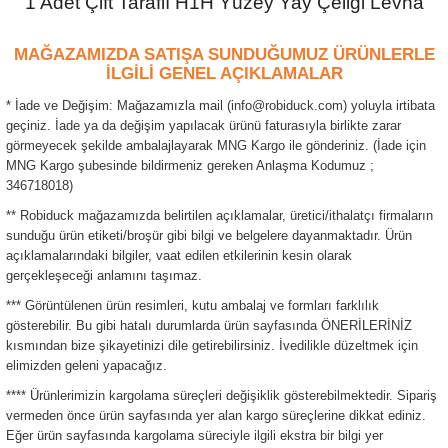
1 Adet Çift Taraflı H1H Yüzey Yay Çeliği Levha
MAĞAZAMIZDA SATIŞA SUNDUĞUMUZ ÜRÜNLERLE
İLGİLİ GENEL AÇIKLAMALAR
* İade ve Değişim: Mağazamızla mail (info@robiduck.com) yoluyla irtibata
geçiniz. İade ya da değişim yapılacak ürünü faturasıyla birlikte zarar
görmeyecek şekilde ambalajlayarak MNG Kargo ile gönderiniz. (İade için
MNG Kargo şubesinde bildirmeniz gereken Anlaşma Kodumuz ;
346718018)
** Robiduck mağazamızda belirtilen açıklamalar, üretici/ithalatçı firmaların
sunduğu ürün etiketi/broşür gibi bilgi ve belgelere dayanmaktadır. Ürün
açıklamalarındaki bilgiler, vaat edilen etkilerinin kesin olarak
gerçekleşeceği anlamını taşımaz.
*** Görüntülenen ürün resimleri, kutu ambalaj ve formları farklılık
gösterebilir. Bu gibi hatalı durumlarda ürün sayfasında ÖNERİLERİNİZ
kısmından bize şikayetinizi dile getirebilirsiniz. İvedilikle düzeltmek için
elimizden geleni yapacağız.
**** Ürünlerimizin kargolama süreçleri değişiklik gösterebilmektedir. Sipariş
vermeden önce ürün sayfasında yer alan kargo süreçlerine dikkat ediniz.
Eğer ürün sayfasında kargolama süreciyle ilgili ekstra bir bilgi yer