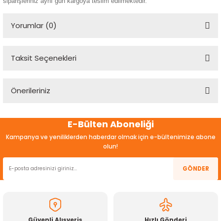
siparişleriniz aynı gün kargoya teslim edilmektedir.
Yorumlar (0)
Taksit Seçenekleri
Bu ürüne ilk yorumu siz yapın!
Önerileriniz
Yorum Yaz
Bu ürünün fiyat bilgisi, resim, ürün açıklamalarında ve diğer
E-Bülten Aboneliği
konularda yetersiz gördüğünüz noktaları öneri formunu
kullanarak tarafımıza iletebilirsiniz.
Kampanya ve yeniliklerden haberdar olmak için e-bültenimize abone
Görüş ve önerileriniz için teşekkür ederiz.
olun!
Ürün resmi kalitesiz, bozuk veya görüntülenemiyor.
GÖNDER
Ürün açıklamasında eksik bilgiler bulunuyor.
Ürün bilgilerinde hatalar bulunuyor.
Ürün fiyatı diğer sitelerden daha pahalı.
Güvenli Alışveriş
Hızlı Gönderi