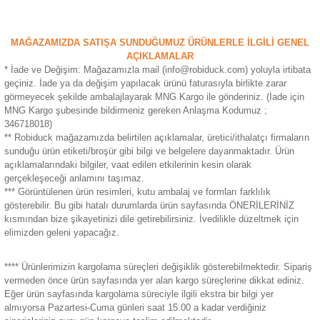
MAĞAZAMIZDA SATIŞA SUNDUĞUMUZ ÜRÜNLERLE İLGİLİ GENEL
AÇIKLAMALAR
* İade ve Değişim: Mağazamızla mail (info@robiduck.com) yoluyla irtibata
geçiniz. İade ya da değişim yapılacak ürünü faturasıyla birlikte zarar
görmeyecek şekilde ambalajlayarak MNG Kargo ile gönderiniz. (İade için
MNG Kargo şubesinde bildirmeniz gereken Anlaşma Kodumuz ;
346718018)
** Robiduck mağazamızda belirtilen açıklamalar, üretici/ithalatçı firmaların
sunduğu ürün etiketi/broşür gibi bilgi ve belgelere dayanmaktadır. Ürün
açıklamalarındaki bilgiler, vaat edilen etkilerinin kesin olarak
gerçekleşeceği anlamını taşımaz.
*** Görüntülenen ürün resimleri, kutu ambalaj ve formları farklılık
gösterebilir. Bu gibi hatalı durumlarda ürün sayfasında ÖNERİLERİNİZ
kısmından bize şikayetinizi dile getirebilirsiniz. İvedilikle düzeltmek için
elimizden geleni yapacağız.
**** Ürünlerimizin kargolama süreçleri değişiklik gösterebilmektedir. Sipariş
vermeden önce ürün sayfasında yer alan kargo süreçlerine dikkat ediniz.
Eğer ürün sayfasında kargolama süreciyle ilgili ekstra bir bilgi yer
almıyorsa Pazartesi-Cuma günleri saat 15.00 a kadar verdiğiniz