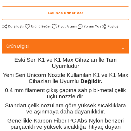
rtlar
arları
lzemeleri
Özel Filamentler
Gelince Haber Ver
ents
elenoid Valf)
ı
Karşılaştır
Fiyat Alarmı
Yorum Yaz
Paylaş
s
rleri
arı
Ürün Bilgisi
Eski Seri K1 ve K1 Max Cihazları İle Tam
Uyumludur
Yeni Seri Unicorn Nozzle Kullanılan K1 ve K1 Max
rler
Cihazları İle Uyumlu
Değildir.
0.4 mm filament çıkış çapına sahip bi-metal çelik
i
uçlu nozzle dir.
Standart çelik nozullara göre yüksek sıcaklıklara
yucu Sensörler
ve aşınmaya daha dayanıklıdır.
Genellikle Karbon Fiber-PC Abs-Nylon benzeri
i
reler
parçacıklı ve yüksek sıcaklığa ihtiyaç duyan