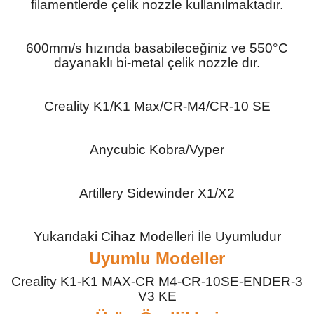
filamentlerde çelik nozzle kullanılmaktadır.
ensörleri
Sensörleri
r
600mm/s hızında basabileceğiniz ve 550°C
dayanaklı bi-metal çelik nozzle dır.
e
Creality K1/K1 Max/CR-M4/CR-10 SE
Anycubic Kobra/Vyper
Artillery Sidewinder X1/X2
Yukarıdaki Cihaz Modelleri İle Uyumludur
r Entegreleri
Uyumlu Modeller
Creality K1-K1 MAX-CR M4-CR-10SE-ENDER-3
V3 KE