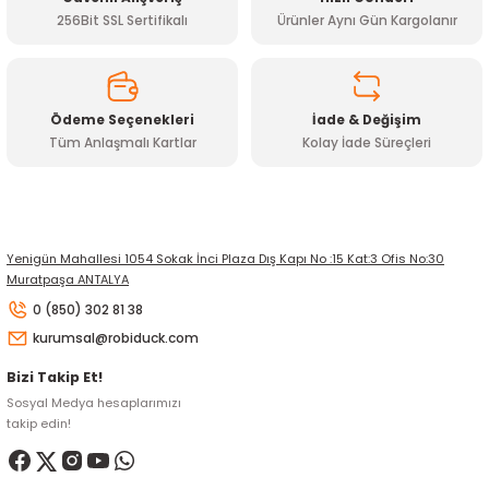
Bu ürüne benzer farklı alternatifler olmalı.
256Bit SSL Sertifikalı
Ürünler Aynı Gün Kargolanır
Ödeme Seçenekleri
İade & Değişim
Tüm Anlaşmalı Kartlar
Kolay İade Süreçleri
Gönder
Yenigün Mahallesi 1054 Sokak İnci Plaza Dış Kapı No :15 Kat:3 Ofis No:30
Muratpaşa ANTALYA
0 (850) 302 81 38
kurumsal@robiduck.com
Bizi Takip Et!
Sosyal Medya hesaplarımızı
takip edin!