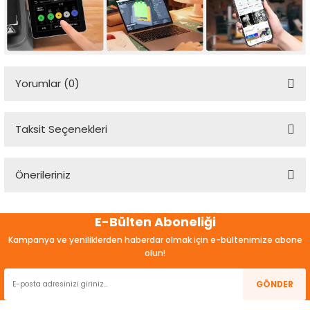
Yorumlar (0)
Taksit Seçenekleri
Bu ürüne ilk yorumu siz yapın!
Önerileriniz
Yorum Yaz
Bu ürünün fiyat bilgisi, resim, ürün açıklamalarında ve diğer
E-Bülten Aboneliği
konularda yetersiz gördüğünüz noktaları öneri formunu
kullanarak tarafımıza iletebilirsiniz.
Kampanya ve yeniliklerden haberdar olmak için e-bültenimize abone
Görüş ve önerileriniz için teşekkür ederiz.
olun!
Ürün resmi kalitesiz, bozuk veya görüntülenemiyor.
GÖNDER
Ürün açıklamasında eksik bilgiler bulunuyor.