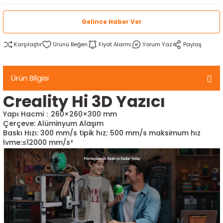
rtlar
arları
lzemeleri
Özel Filamentler
Gelince Haber Ver
ents
elenoid Valf)
ı
Karşılaştır
Fiyat Alarmı
Yorum Yaz
Paylaş
s
rleri
arı
Ürün Bilgisi
Creality Hi 3D Yazıcı
Yapı Hacmi：260×260×300 mm
Çerçeve: Alüminyum Alaşım
Baskı Hızı: 300 mm/s tipik hız; 500 mm/s maksimum hız
rler
İvme:≤12000 mm/s²
i
yucu Sensörler
i
reler