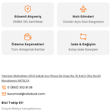
Ürün bilgilerinde hatalar bulunuyor.
Ürün fiyatı diğer sitelerden daha pahalı.
Güvenli Alışveriş
Hızlı Gönderi
Bu ürüne benzer farklı alternatifler olmalı.
256Bit SSL Sertifikalı
Ürünler Aynı Gün Kargolanır
Ödeme Seçenekleri
İade & Değişim
Tüm Anlaşmalı Kartlar
Kolay İade Süreçleri
Gönder
Yenigün Mahallesi 1054 Sokak İnci Plaza Dış Kapı No :15 Kat:3 Ofis No:30
Muratpaşa ANTALYA
0 (850) 302 81 38
kurumsal@robiduck.com
Bizi Takip Et!
Sosyal Medya hesaplarımızı