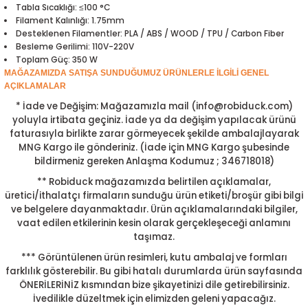
Tabla Sıcaklığı: ≤100 °C
ensörleri
Filament Kalınlığı: 1.75mm
Desteklenen Filamentler: PLA / ABS / WOOD / TPU / Carbon Fiber
Sensörleri
r
Besleme Gerilimi: 110V-220V
Toplam Güç: 350 W
MAĞAZAMIZDA SATIŞA SUNDUĞUMUZ ÜRÜNLERLE İLGİLİ GENEL
e
AÇIKLAMALAR
* İade ve Değişim: Mağazamızla mail (info@robiduck.com)
yoluyla irtibata geçiniz. İade ya da değişim yapılacak ürünü
faturasıyla birlikte zarar görmeyecek şekilde ambalajlayarak
MNG Kargo ile gönderiniz. (İade için MNG Kargo şubesinde
bildirmeniz gereken Anlaşma Kodumuz ; 346718018)
** Robiduck mağazamızda belirtilen açıklamalar,
üretici/ithalatçı firmaların sunduğu ürün etiketi/broşür gibi bilgi
ve belgelere dayanmaktadır. Ürün açıklamalarındaki bilgiler,
vaat edilen etkilerinin kesin olarak gerçekleşeceği anlamını
taşımaz.
r Entegreleri
*** Görüntülenen ürün resimleri, kutu ambalaj ve formları
farklılık gösterebilir. Bu gibi hatalı durumlarda ürün sayfasında
ÖNERİLERİNİZ kısmından bize şikayetinizi dile getirebilirsiniz.
İvedilikle düzeltmek için elimizden geleni yapacağız.