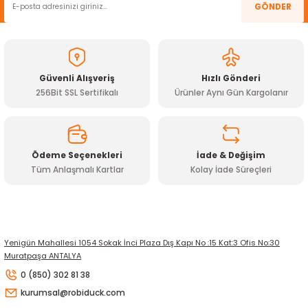
Ürün resmi kalitesiz, bozuk veya görüntülenemiyor.
GÖNDER
Ürün açıklamasında eksik bilgiler bulunuyor.
Ürün bilgilerinde hatalar bulunuyor.
Ürün fiyatı diğer sitelerden daha pahalı.
Güvenli Alışveriş
Hızlı Gönderi
Bu ürüne benzer farklı alternatifler olmalı.
256Bit SSL Sertifikalı
Ürünler Aynı Gün Kargolanır
Ödeme Seçenekleri
İade & Değişim
Tüm Anlaşmalı Kartlar
Kolay İade Süreçleri
Gönder
Yenigün Mahallesi 1054 Sokak İnci Plaza Dış Kapı No :15 Kat:3 Ofis No:30
Muratpaşa ANTALYA
0 (850) 302 81 38
kurumsal@robiduck.com