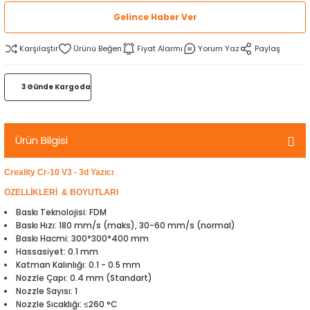
rtlar
arları
lzemeleri
Özel Filamentler
Gelince Haber Ver
Karşılaştır
Fiyat Alarmı
Yorum Yaz
Paylaş
ents
elenoid Valf)
ı
s
rleri
arı
3 Günde Kargoda
Ürün Bilgisi
Creality Cr-10 V3 - 3d Yazıcı
rler
ÖZELLİKLERİ & BOYUTLARI
Baskı Teknolojisi: FDM
i
Baskı Hızı: 180 mm/s (maks), 30-60 mm/s (normal)
Baskı Hacmi: 300*300*400 mm
Hassasiyet: 0.1 mm
yucu Sensörler
Katman Kalınlığı: 0.1 - 0.5 mm
Nozzle Çapı: 0.4 mm (Standart)
i
reler
Nozzle Sayısı: 1
Nozzle Sıcaklığı: ≤260 °C