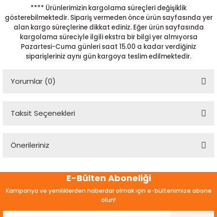
**** Ürünlerimizin kargolama süreçleri değişiklik
gösterebilmektedir. Sipariş vermeden önce ürün sayfasında yer
alan kargo süreçlerine dikkat ediniz. Eğer ürün sayfasında
kargolama süreciyle ilgili ekstra bir bilgi yer almıyorsa
Pazartesi-Cuma günleri saat 15.00 a kadar verdiğiniz
siparişleriniz aynı gün kargoya teslim edilmektedir.
Yorumlar (0)
Taksit Seçenekleri
Bu ürüne ilk yorumu siz yapın!
Önerileriniz
Yorum Yaz
Bu ürünün fiyat bilgisi, resim, ürün açıklamalarında ve diğer
E-Bülten Aboneliği
konularda yetersiz gördüğünüz noktaları öneri formunu
kullanarak tarafımıza iletebilirsiniz.
Kampanya ve yeniliklerden haberdar olmak için e-bültenimize abone
Görüş ve önerileriniz için teşekkür ederiz.
olun!