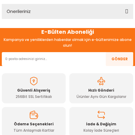
Önerileriniz
Yorum Yaz
Bu ürünün fiyat bilgisi, resim, ürün açıklamalarında ve diğer
E-Bülten Aboneliği
konularda yetersiz gördüğünüz noktaları öneri formunu
kullanarak tarafımıza iletebilirsiniz.
Kampanya ve yeniliklerden haberdar olmak için e-bültenimize abone
Görüş ve önerileriniz için teşekkür ederiz.
olun!
Ürün resmi kalitesiz, bozuk veya görüntülenemiyor.
GÖNDER
Ürün açıklamasında eksik bilgiler bulunuyor.
Ürün bilgilerinde hatalar bulunuyor.
Ürün fiyatı diğer sitelerden daha pahalı.
Güvenli Alışveriş
Hızlı Gönderi
Bu ürüne benzer farklı alternatifler olmalı.
256Bit SSL Sertifikalı
Ürünler Aynı Gün Kargolanır
Ödeme Seçenekleri
İade & Değişim
Tüm Anlaşmalı Kartlar
Kolay İade Süreçleri
Gönder