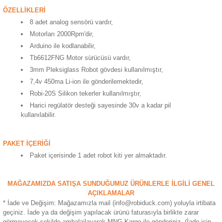
ensörleri
ÖZELLİKLERİ
8 adet analog sensörü vardır,
Sensörleri
r
Motorları 2000Rpm'dir,
Arduino ile kodlanabilir,
e
Tb6612FNG Motor sürücüsü vardır,
3mm Pleksiglass Robot gövdesi kullanılmıştır,
7,4v 450ma Li-ion ile gönderilemektedir,
Robi-20S Silikon tekerler kullanılmıştır,
Harici regülatör desteği sayesinde 30v a kadar pil
kullanılabilir.
PAKET İÇERİĞİ
Paket içerisinde 1 adet robot kiti yer almaktadır.
r Entegreleri
MAĞAZAMIZDA SATIŞA SUNDUĞUMUZ ÜRÜNLERLE İLGİLİ GENEL
AÇIKLAMALAR
* İade ve Değişim: Mağazamızla mail (info@robiduck.com) yoluyla irtibata
geçiniz. İade ya da değişim yapılacak ürünü faturasıyla birlikte zarar
görmeyecek şekilde ambalajlayarak MNG Kargo ile gönderiniz. (İade için