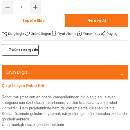
rtlar
arları
lzemeleri
Özel Filamentler
Sepete Ekle
Hemen Al
ents
elenoid Valf)
ı
Karşılaştır
Fiyat Alarmı
Yorum Yaz
Paylaş
s
rleri
arı
7 Günde Kargoda
Ürün Bilgisi
rler
Çizgi İzleyen Robot Kiti
i
Robot Yarışmasının en gözde kategorilerinden biri olan çizgi izleyen
kategorisi için özel olarak tasarlanmış ve tüm kurallarla uyumlu robot
yucu Sensörler
kitimizdir. Hem projelerinizde hem de yarışmalarda kullanabilirsiniz.
Kodları üzerinde geliştirme yapmak isteyenler için ürünle beraber kodlarıda
gönderilmektedir.
i
reler
Ürün montajlı olarak gönderilmektedir.