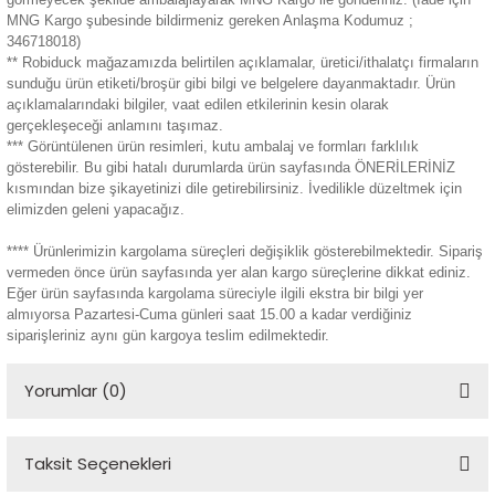
MNG Kargo şubesinde bildirmeniz gereken Anlaşma Kodumuz ;
346718018)
** Robiduck mağazamızda belirtilen açıklamalar, üretici/ithalatçı firmaların
sunduğu ürün etiketi/broşür gibi bilgi ve belgelere dayanmaktadır. Ürün
açıklamalarındaki bilgiler, vaat edilen etkilerinin kesin olarak
gerçekleşeceği anlamını taşımaz.
*** Görüntülenen ürün resimleri, kutu ambalaj ve formları farklılık
gösterebilir. Bu gibi hatalı durumlarda ürün sayfasında ÖNERİLERİNİZ
kısmından bize şikayetinizi dile getirebilirsiniz. İvedilikle düzeltmek için
elimizden geleni yapacağız.
**** Ürünlerimizin kargolama süreçleri değişiklik gösterebilmektedir. Sipariş
vermeden önce ürün sayfasında yer alan kargo süreçlerine dikkat ediniz.
Eğer ürün sayfasında kargolama süreciyle ilgili ekstra bir bilgi yer
almıyorsa Pazartesi-Cuma günleri saat 15.00 a kadar verdiğiniz
siparişleriniz aynı gün kargoya teslim edilmektedir.
Yorumlar (0)
Taksit Seçenekleri
Bu ürüne ilk yorumu siz yapın!