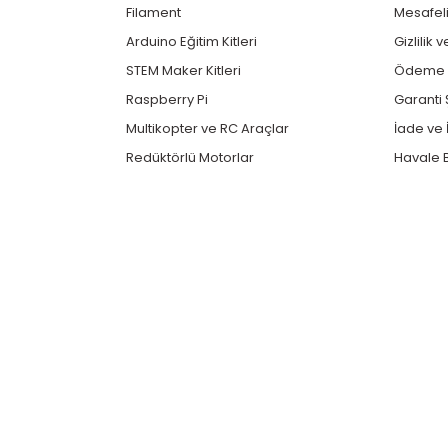
Filament
Mesafeli
Arduino Eğitim Kitleri
Gizlilik 
STEM Maker Kitleri
Ödeme v
Raspberry Pi
Garanti 
Multikopter ve RC Araçlar
İade ve İ
Redüktörlü Motorlar
Havale B