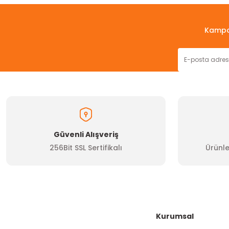
Görüş ve önerileriniz için teşekkür ederiz.
Ürün resmi kalitesiz, bozuk veya görüntülenemiyor.
Kampan
Ürün açıklamasında eksik bilgiler bulunuyor.
Ürün bilgilerinde hatalar bulunuyor.
Ürün fiyatı diğer sitelerden daha pahalı.
Bu ürüne benzer farklı alternatifler olmalı.
Güvenli Alışveriş
256Bit SSL Sertifikalı
Ürünle
Kurumsal