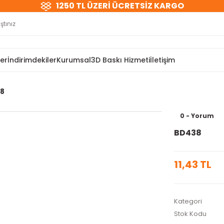
1250 TL ÜZERİ ÜCRETSİZ KARGO
ler
İndirimdekiler
Kurumsal
3D Baskı Hizmeti
İletişim
8
0 - Yorum
BD438
11,43 TL
Kategori
Stok Kodu