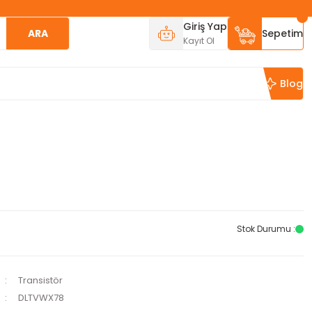
Giriş Yap
ARA
Sepetim
Kayıt Ol
Blog
Stok Durumu :
Transistör
DLTVWX78