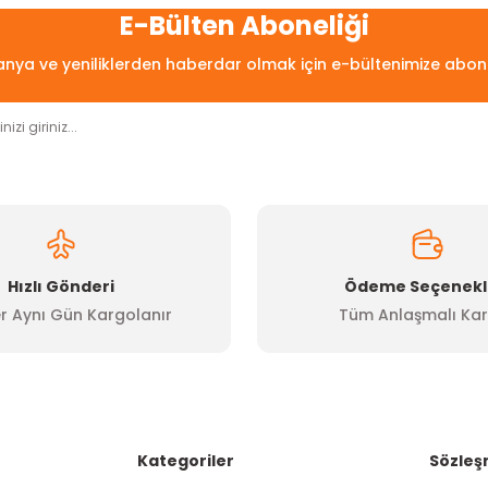
Bu ürüne ilk yorumu siz yapın!
E-Bülten Aboneliği
ya ve yeniliklerden haberdar olmak için e-bültenimize abon
Yorum Yaz
Hızlı Gönderi
Ödeme Seçenekl
r Aynı Gün Kargolanır
Tüm Anlaşmalı Kar
Gönder
Kategoriler
Sözleş