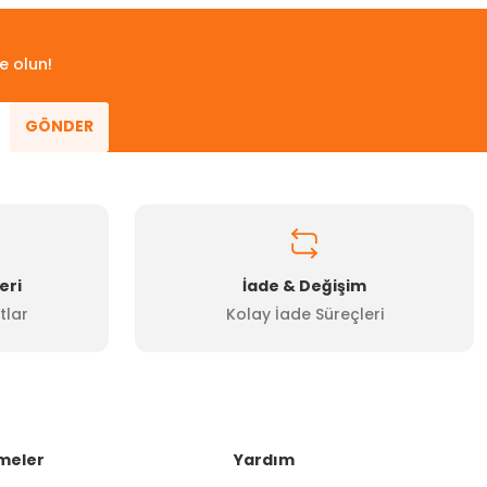
e olun!
GÖNDER
eri
İade & Değişim
tlar
Kolay İade Süreçleri
meler
Yardım