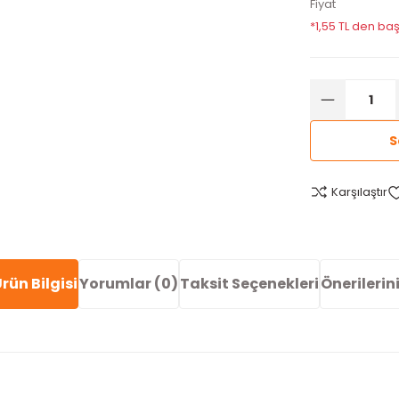
Fiyat
*1,55 TL den baş
S
Karşılaştır
rün Bilgisi
Yorumlar (0)
Taksit Seçenekleri
Önerilerin
arda yetersiz gördüğünüz noktaları öneri formunu kullanarak tarafımıza