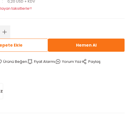
0,20 USD + KDV
layan taksitlerle!!
epete Ekle
Hemen Al
Fiyat Alarmı
Yorum Yaz
Paylaş
iz
 iletebilirsiniz.