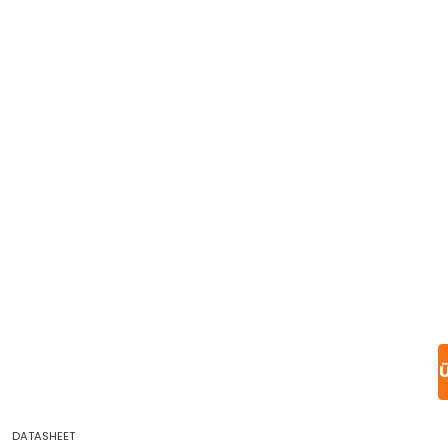
Ü
DATASHEET