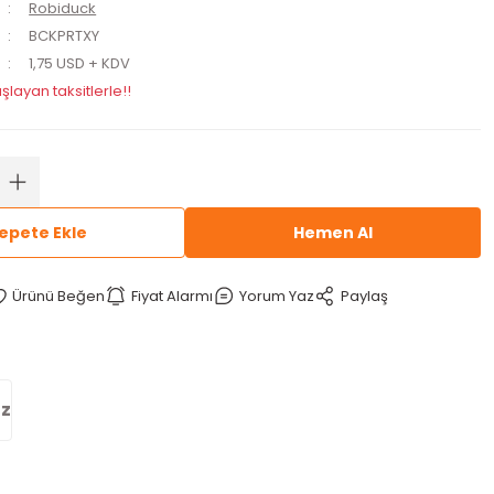
Robiduck
BCKPRTXY
1,75 USD + KDV
şlayan taksitlerle!!
epete Ekle
Hemen Al
Fiyat Alarmı
Yorum Yaz
Paylaş
iz