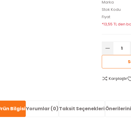
Marka
Stok Kodu
Fiyat
*13,55 TL den ba
S
Karşılaştır
rün Bilgisi
Yorumlar (0)
Taksit Seçenekleri
Önerilerin