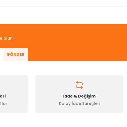
 iletebilirsiniz.
e olun!
GÖNDER
eri
İade & Değişim
tlar
Kolay İade Süreçleri