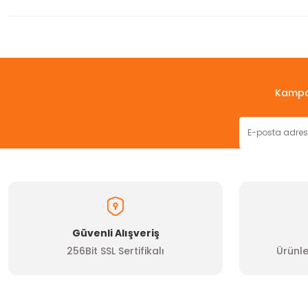
Bu ürünün fiyat bilgisi, resim, ürün açıklamalarında ve diğer konul
Görüş ve önerileriniz için teşekkür ederiz.
Ürün resmi kalitesiz, bozuk veya görüntülenemiyor.
Kampan
Ürün açıklamasında eksik bilgiler bulunuyor.
Ürün bilgilerinde hatalar bulunuyor.
Ürün fiyatı diğer sitelerden daha pahalı.
Bu ürüne benzer farklı alternatifler olmalı.
Güvenli Alışveriş
256Bit SSL Sertifikalı
Ürünle