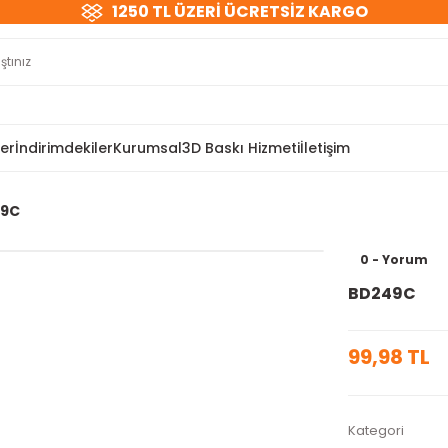
1250 TL ÜZERİ ÜCRETSİZ KARGO
ler
İndirimdekiler
Kurumsal
3D Baskı Hizmeti
İletişim
9C
0 - Yorum
BD249C
99,98 TL
Kategori