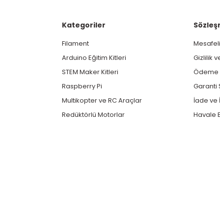
Kategoriler
Sözleş
Filament
Mesafeli
Arduino Eğitim Kitleri
Gizlilik 
STEM Maker Kitleri
Ödeme v
Raspberry Pi
Garanti 
Multikopter ve RC Araçlar
İade ve İ
Redüktörlü Motorlar
Havale B