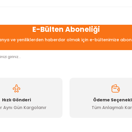
arda yetersiz gördüğünüz noktaları öneri formunu kullanarak tarafımıza
Bu ürüne ilk yorumu siz yapın!
E-Bülten Aboneliği
ya ve yeniliklerden haberdar olmak için e-bültenimize abon
Yorum Yaz
Hızlı Gönderi
Ödeme Seçenekl
r Aynı Gün Kargolanır
Tüm Anlaşmalı Kar
Gönder