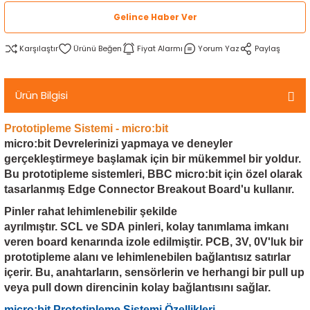
rtlar
arları
lzemeleri
Özel Filamentler
Gelince Haber Ver
Karşılaştır
Fiyat Alarmı
Yorum Yaz
Paylaş
ents
elenoid Valf)
ı
s
rleri
arı
Ürün Bilgisi
Prototipleme Sistemi - micro:bit
micro:bit
Devrelerinizi yapmaya ve deneyler
gerçekleştirmeye başlamak için bir mükemmel bir yoldur.
Bu prototipleme sistemleri, BBC micro:bit için özel olarak
rler
tasarlanmış
Edge Connector Breakout Board
'u kullanır.
Pinler rahat lehimlenebilir şekilde
i
ayrılmıştır.
SCL
ve
SDA
pinleri, kolay tanımlama imkanı
veren board kenarında izole edilmiştir. PCB, 3V, 0V'luk bir
yucu Sensörler
prototipleme alanı ve lehimlenebilen bağlantısız satırlar
içerir. Bu, anahtarların, sensörlerin ve herhangi bir pull up
i
reler
veya pull down direncinin kolay bağlantısını sağlar.
micro:bit Prototipleme Sistemi Özellikleri