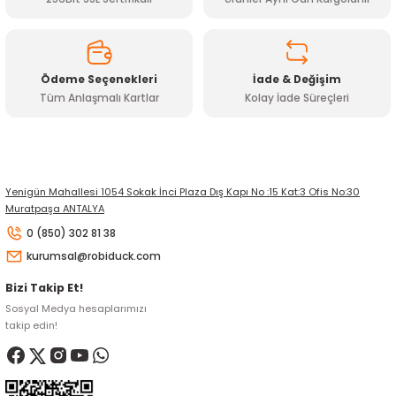
Ödeme Seçenekleri
İade & Değişim
Tüm Anlaşmalı Kartlar
Kolay İade Süreçleri
Gönder
Yenigün Mahallesi 1054 Sokak İnci Plaza Dış Kapı No :15 Kat:3 Ofis No:30
Muratpaşa ANTALYA
0 (850) 302 81 38
kurumsal@robiduck.com
Bizi Takip Et!
Sosyal Medya hesaplarımızı
takip edin!