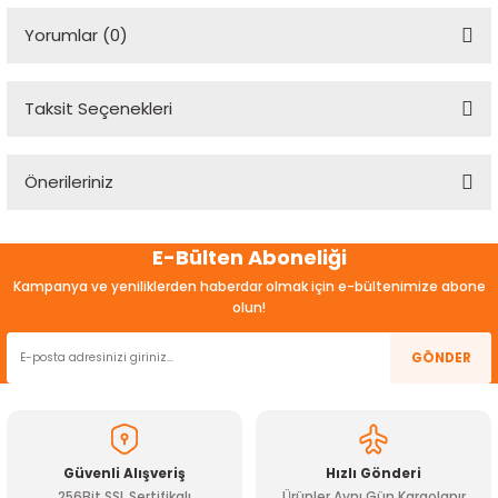
Yorumlar (0)
Taksit Seçenekleri
Bu ürüne ilk yorumu siz yapın!
Önerileriniz
Yorum Yaz
Bu ürünün fiyat bilgisi, resim, ürün açıklamalarında ve diğer
E-Bülten Aboneliği
konularda yetersiz gördüğünüz noktaları öneri formunu
kullanarak tarafımıza iletebilirsiniz.
Kampanya ve yeniliklerden haberdar olmak için e-bültenimize abone
Görüş ve önerileriniz için teşekkür ederiz.
olun!
Ürün resmi kalitesiz, bozuk veya görüntülenemiyor.
GÖNDER
Ürün açıklamasında eksik bilgiler bulunuyor.
Ürün bilgilerinde hatalar bulunuyor.
Ürün fiyatı diğer sitelerden daha pahalı.
Güvenli Alışveriş
Hızlı Gönderi
Bu ürüne benzer farklı alternatifler olmalı.
256Bit SSL Sertifikalı
Ürünler Aynı Gün Kargolanır