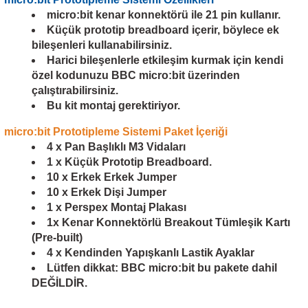
ensörleri
micro:bit
kenar konnektörü ile 21 pin kullanır.
Küçük prototip breadboard içerir, böylece ek
Sensörleri
r
bileşenleri kullanabilirsiniz.
Harici bileşenlerle etkileşim kurmak için kendi
özel kodunuzu BBC
micro:bit
üzerinden
e
çalıştırabilirsiniz.
Bu kit montaj gerektiriyor.
micro:bit Prototipleme Sistemi Paket İçeriği
4 x Pan Başlıklı M3 Vidaları
1 x Küçük Prototip Breadboard.
10 x Erkek Erkek Jumper
10 x Erkek Dişi Jumper
1 x Perspex Montaj Plakası
1x Kenar Konnektörlü Breakout Tümleşik Kartı
(Pre-built)
r Entegreleri
4 x Kendinden Yapışkanlı Lastik Ayaklar
Lütfen dikkat: BBC micro:bit bu pakete dahil
DEĞİLDİR.